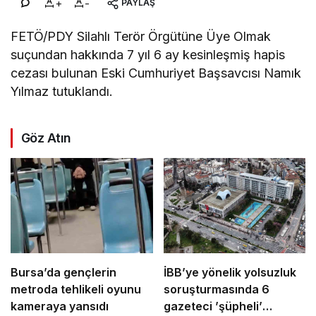
+
-
PAYLAŞ
FETÖ/PDY Silahlı Terör Örgütüne Üye Olmak
suçundan hakkında 7 yıl 6 ay kesinleşmiş hapis
cezası bulunan Eski Cumhuriyet Başsavcısı Namık
Yılmaz tutuklandı.
Göz Atın
Bursa’da gençlerin
İBB’ye yönelik yolsuzluk
metroda tehlikeli oyunu
soruşturmasında 6
kameraya yansıdı
gazeteci ’şüpheli’