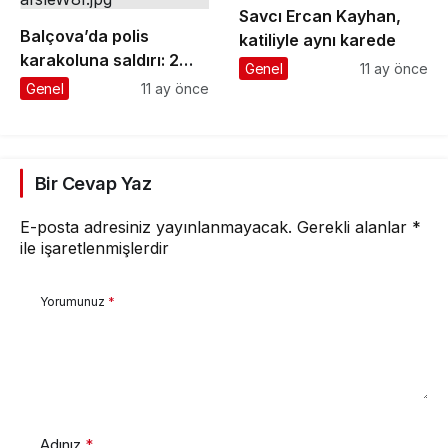
Savcı Ercan Kayhan,
Balçova’da polis
katiliyle aynı karede
karakoluna saldırı: 2
Genel
11 ay önce
şehit, 1 yaralı
Genel
11 ay önce
Bir Cevap Yaz
E-posta adresiniz yayınlanmayacak.
Gerekli alanlar
*
ile işaretlenmişlerdir
Yorumunuz
*
Adınız
*