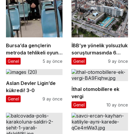
Bursa’da gençlerin
İBB’ye yönelik yolsuzluk
metroda tehlikeli oyunu
soruşturmasında 6
kameraya yansıdı
gazeteci ’şüpheli’
Genel
5 ay önce
Genel
9 ay önce
sıfatıyla ifade verecek
Aslan Devler Ligin’de
İthal otomobillere ek
kükredi! 3-0
vergi
Genel
9 ay önce
Genel
10 ay önce