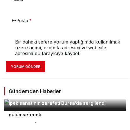
E-Posta
*
Bir dahaki sefere yorum yaptığımda kullanılmak
üzere adımı, e-posta adresimi ve web site
adresimi bu tarayıcıya kaydet.
YORUM GÖNDER
Gündemden Haberler
2
İpek sanatının zarafeti Bursa’da sergilendi
Orhaneli’nin turizm potansiyeli Bursa’yı
3
4
gülümsetecek
Yıldırım’da şefkat iftarı
Bursa’da öğrencilere polislik tanıtımı ve güvenlik