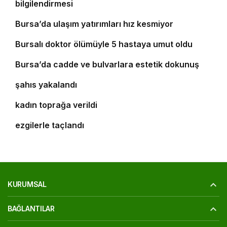
bilgilendirmesi
5
Bursa’da ulaşım yatırımları hız kesmiyor
6
Bursalı doktor ölümüyle 5 hastaya umut oldu
7
8
Bursa’da cadde ve bulvarlara estetik dokunuş
Bursa’da 25 yıl kesinleşmiş hapis cezası bulunan
9
şahıs yakalandı
Bursa’daki silahlı saldırıda ölen güzellik uzmanı
10
kadın toprağa verildi
‘Osmangazi Ramazan Sokağı’ huzur veren
ezgilerle taçlandı
KURUMSAL
BAĞLANTILAR