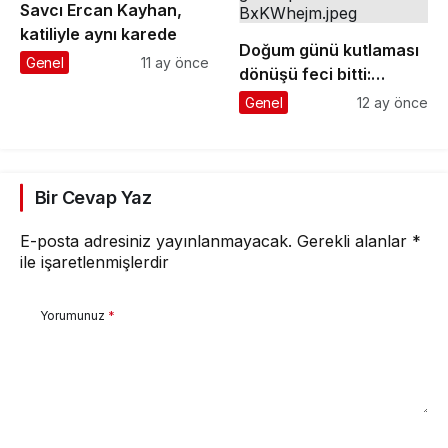
Savcı Ercan Kayhan,
katiliyle aynı karede
Doğum günü kutlaması
Genel
11 ay önce
dönüşü feci bitti:
Otomobil ağaca ok gibi
Genel
12 ay önce
saplandı! 2 kişi öldü
Bir Cevap Yaz
E-posta adresiniz yayınlanmayacak.
Gerekli alanlar
*
ile işaretlenmişlerdir
Yorumunuz
*