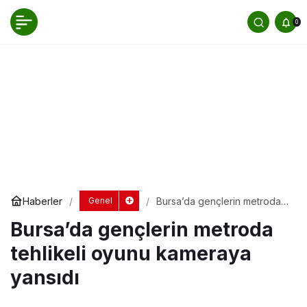
Bursa’da gençlerin metroda tehlikeli oyunu
0
kameraya yansıdı
Yorum Yap
Haberler
Bursa’da gençlerin metroda
Genel
tehlikeli oyunu kameraya
Bursa’da gençlerin metroda
yansıdı
tehlikeli oyunu kameraya
yansıdı