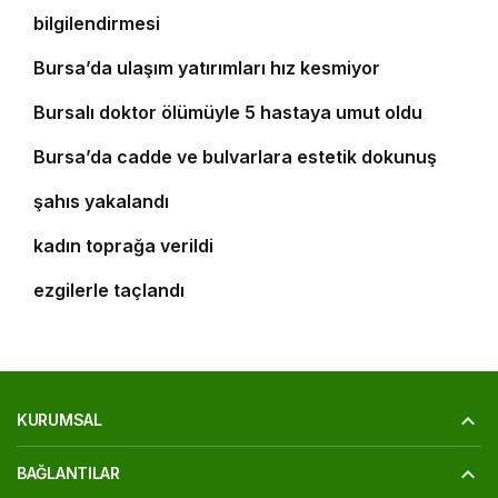
bilgilendirmesi
5
Bursa’da ulaşım yatırımları hız kesmiyor
6
Bursalı doktor ölümüyle 5 hastaya umut oldu
7
8
Bursa’da cadde ve bulvarlara estetik dokunuş
Bursa’da 25 yıl kesinleşmiş hapis cezası bulunan
9
şahıs yakalandı
Bursa’daki silahlı saldırıda ölen güzellik uzmanı
10
kadın toprağa verildi
‘Osmangazi Ramazan Sokağı’ huzur veren
ezgilerle taçlandı
KURUMSAL
BAĞLANTILAR