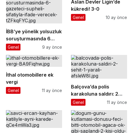
Aslan Devler Ligin’de
kükredi! 3-0
Genel
10 ay önce
İBB’ye yönelik yolsuzluk
soruşturmasında 6
gazeteci ’şüpheli’
Genel
9 ay önce
sıfatıyla ifade verecek
İthal otomobillere ek
vergi
Balçova’da polis
Genel
11 ay önce
karakoluna saldırı: 2
şehit, 1 yaralı
Genel
11 ay önce