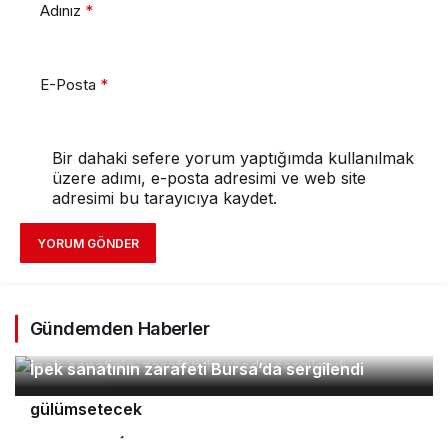
Adınız
*
E-Posta
*
Bir dahaki sefere yorum yaptığımda kullanılmak
üzere adımı, e-posta adresimi ve web site
adresimi bu tarayıcıya kaydet.
YORUM GÖNDER
Gündemden Haberler
2
İpek sanatının zarafeti Bursa’da sergilendi
Orhaneli’nin turizm potansiyeli Bursa’yı
3
4
gülümsetecek
Yıldırım’da şefkat iftarı
Bursa’da öğrencilere polislik tanıtımı ve güvenlik