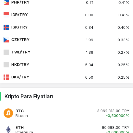
PHP/TRY
0.71
0.41%
IDR/TRY
0.00
0.41%
ISK/TRY
0.34
0.40%
CZK/TRY
1.99
0.33%
TWD/TRY
1.36
0.27%
HKD/TRY
5.34
0.25%
DKK/TRY
6.50
0.25%
Kripto Para Fiyatları
BTC
3.062.313,00 TRY
Bitcoin
-0,500000%
ETH
90.698,00 TRY
Ethereum
-0,600000%