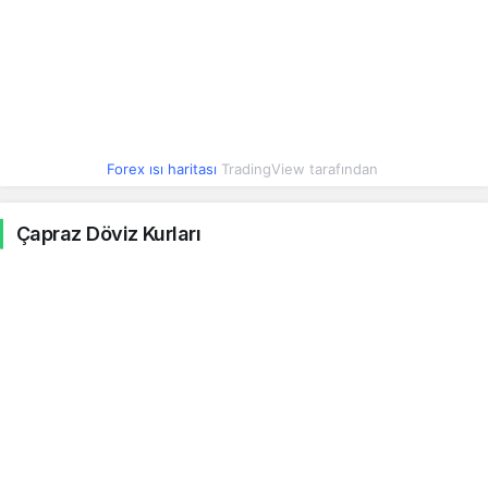
Hong Kong Doları
5.34
5.34
0.25%
İzlanda Kronası
0.34
0.34
0.40%
Ürdün Dinarı
58.63
58.63
0.21%
Güney Kore Wonu
0.03
0.03
0.01%
Forex ısı haritası
TradingView tarafından
Kazak Tengesi
0.08
0.08
-0.27%
Çapraz Döviz Kurları
Lübnan Lirası
0.00
0.00
0.22%
Sri Lanka Rupisi
0.14
0.14
0.21%
Fas Dirhemi
4.57
4.57
0.06%
Moldovya Leusu
2.48
2.48
-0.54%
Makedon Dinarı
0.79
0.79
0.07%