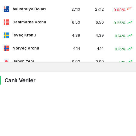
Avustralya Doları
27.10
27.12
-0.08%
Danimarka Kronu
6.50
6.50
0.25%
İsveç Kronu
4.39
4.39
0.14%
Norveç Kronu
4.14
4.14
0.16%
Japon Yeni
0.00
0.00
0%
Kuveyt Dinarı
135.72
136.20
0.23%
Canlı Veriler
Güney Afrika Randı
2.38
2.38
-0.06%
Bahreyn Dinarı
110.25
110.26
0.21%
Suudi Arabistan Riyali
11.07
11.10
0.20%
Irak Dinarı
0.03
0.03
-0.44%