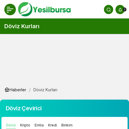
0
Döviz Kurları
Haberler
Döviz Kurları
Döviz Çevirici
Döviz
Kripto
Emtia
Kredi
Birikim