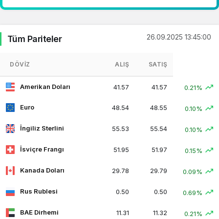
26.09.2025 13:45:00
Tüm Pariteler
DÖVIZ
ALIŞ
SATIŞ
Amerikan Doları
41.57
41.57
0.21%
Euro
48.54
48.55
0.10%
İngiliz Sterlini
55.53
55.54
0.10%
İsviçre Frangı
51.95
51.97
0.15%
Kanada Doları
29.78
29.79
0.09%
Rus Rublesi
0.50
0.50
0.69%
BAE Dirhemi
11.31
11.32
0.21%