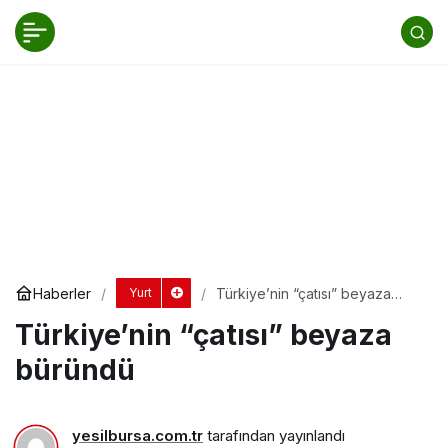
Türkiye’nin “çatısı” beyaza büründü
Yorum Yap
Paylaş
Haberler
Türkiye’nin “çatısı” beyaza
Yurt
büründü
Türkiye’nin “çatısı” beyaza
büründü
yesilbursa.com.tr
tarafından yayınlandı