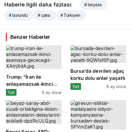
Haberle ilgili daha fazlası:
# beyaza
# büründü
# çatısı
# Türkiyein
Benzer Haberler
Bursa’da devrilen ağaç
Trump: “İran ile
korku dolu anlar yaşattı
anlaşamazsak ikinci
Yurt
8 ay önce
aşamaya geçeceğiz”
Yurt
6 ay önce
Beyaz Saray, ABD-