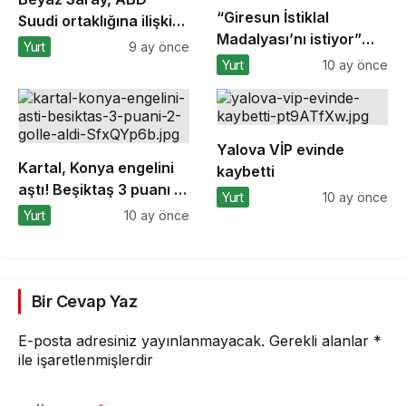
“Giresun İstiklal
Suudi ortaklığına ilişkin
Madalyası’nı istiyor”
anlaşmaların
Yurt
9 ay önce
kampanyasına
detaylarını açıkladı
Yurt
10 ay önce
Bursa’dan destek
Yalova VİP evinde
Kartal, Konya engelini
kaybetti
aştı! Beşiktaş 3 puanı 2
Yurt
10 ay önce
golle aldı
Yurt
10 ay önce
Bir Cevap Yaz
E-posta adresiniz yayınlanmayacak.
Gerekli alanlar
*
ile işaretlenmişlerdir