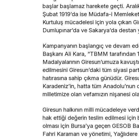
başlar başlamaz harekete geçti. Aralı
Şubat 1919’da ise Müdafa-i Memleket 
Kurtuluş mücadelesi için yola çıkan G
Dumlupınar’da ve Sakarya’da destan 
Kampanyanın başlangıç ve devam ede
Başkanı Ali Kara, “TBMM tarafından 193
Madalyalarının Giresun’umuza kavuştur
edilmesini Giresun’daki tüm siyasi par
hatırasına sahip çıkma günüdür. Giresu
Karadeniz’in, hatta tüm Anadolu’nun 
milletimize olan vefamızın nişanesi ola
Giresun halkının milli mücadeleye verdi
hak ettiği değerin teslim edilmesi iç
olması için Bursa’ya geçen GESOB Baş
Fahri Karaman ve yönetimi, Yağlıder