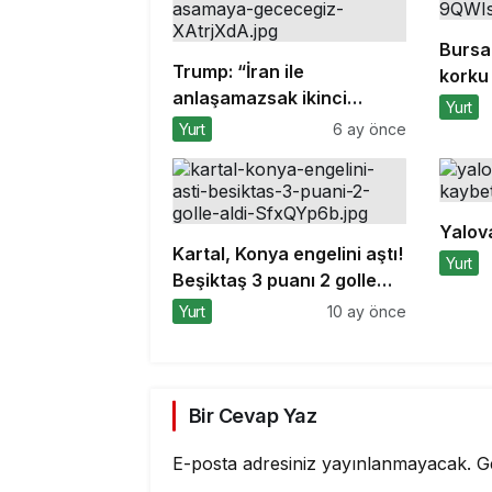
Bursa
Trump: “İran ile
korku 
anlaşamazsak ikinci
Yurt
aşamaya geçeceğiz”
Yurt
6 ay önce
Yalov
Kartal, Konya engelini aştı!
Yurt
Beşiktaş 3 puanı 2 golle
aldı
Yurt
10 ay önce
Bir Cevap Yaz
E-posta adresiniz yayınlanmayacak.
G