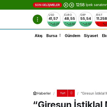
12:58
İpek sanatını
SON GELIŞMELER
USD
EURO
GBP
BIST
41,57
48,55
55,54
11.25
%0.21
%0.10
%0.10
%-
Akış
Bursa
Gündem
Siyaset
Ek
Haberler
“Giresun İstikla
Yurt
“Giresun İstiklal