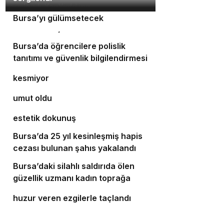
Orhaneli’nin turizm potansiyeli
3
Bursa’yı gülümsetecek
4
Yıldırım’da şefkat iftarı
Bursa’da öğrencilere polislik
5
tanıtımı ve güvenlik bilgilendirmesi
Bursa’da ulaşım yatırımları hız
6
kesmiyor
Bursalı doktor ölümüyle 5 hastaya
7
umut oldu
Bursa’da cadde ve bulvarlara
8
estetik dokunuş
Bursa’da 25 yıl kesinleşmiş hapis
9
cezası bulunan şahıs yakalandı
Bursa’daki silahlı saldırıda ölen
10
güzellik uzmanı kadın toprağa
‘Osmangazi Ramazan Sokağı’
verildi
huzur veren ezgilerle taçlandı