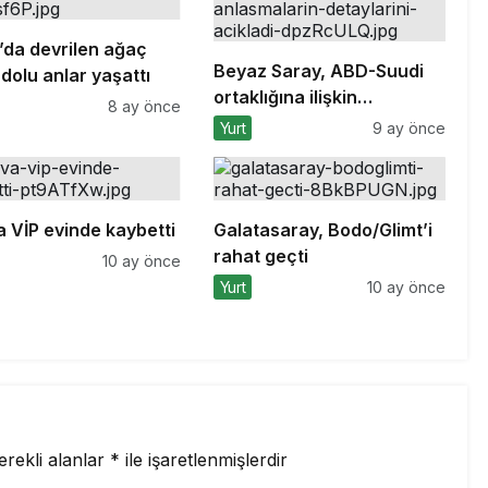
’da devrilen ağaç
Beyaz Saray, ABD-Suudi
dolu anlar yaşattı
ortaklığına ilişkin
8 ay önce
anlaşmaların detaylarını
Yurt
9 ay önce
açıkladı
a VİP evinde kaybetti
Galatasaray, Bodo/Glimt’i
rahat geçti
10 ay önce
Yurt
10 ay önce
erekli alanlar
*
ile işaretlenmişlerdir