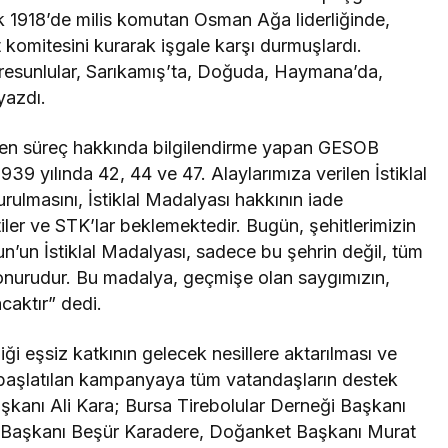
k 1918’de milis komutan Osman Ağa liderliğinde,
komitesini kurarak işgale karşı durmuşlardı.
iresunlular, Sarıkamış’ta, Doğuda, Haymana’da,
yazdı.
n süreç hakkında bilgilendirme yapan GESOB
9 yılında 42, 44 ve 47. Alaylarımıza verilen İstiklal
ulmasını, İstiklal Madalyası hakkının iade
tiler ve STK’lar beklemektedir. Bugün, şehitlerimizin
n’un İstiklal Madalyası, sadece bu şehrin değil, tüm
onurudur. Bu madalya, geçmişe olan saygımızın,
caktır” dedi.
ği eşsiz katkının gelecek nesillere aktarılması ve
in başlatılan kampanyaya tüm vatandaşların destek
kanı Ali Kara; Bursa Tirebolular Derneği Başkanı
e Başkanı Beşür Karadere, Doğanket Başkanı Murat