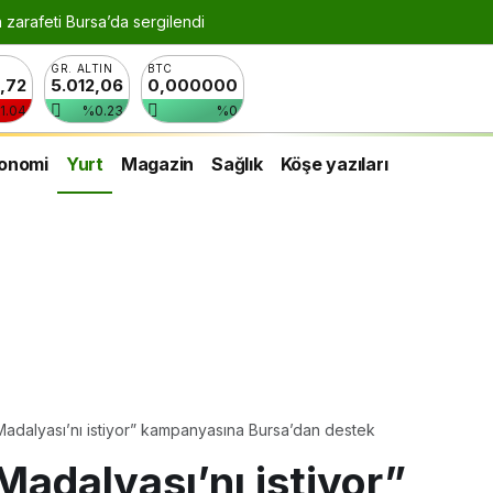
n zarafeti Bursa’da sergilendi
GR. ALTIN
BTC
8,72
5.012,06
0,000000
1.04
%0.23
%0
onomi
Yurt
Magazin
Sağlık
Köşe yazıları
l Madalyası’nı istiyor” kampanyasına Bursa’dan destek
 Madalyası’nı istiyor”