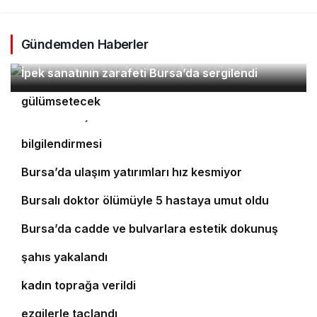
Gündemden Haberler
2
İpek sanatının zarafeti Bursa’da sergilendi
Orhaneli’nin turizm potansiyeli Bursa’yı
3
4
gülümsetecek
Yıldırım’da şefkat iftarı
Bursa’da öğrencilere polislik tanıtımı ve güvenlik
bilgilendirmesi
5
Bursa’da ulaşım yatırımları hız kesmiyor
6
Bursalı doktor ölümüyle 5 hastaya umut oldu
7
8
Bursa’da cadde ve bulvarlara estetik dokunuş
Bursa’da 25 yıl kesinleşmiş hapis cezası bulunan
9
şahıs yakalandı
Bursa’daki silahlı saldırıda ölen güzellik uzmanı
10
kadın toprağa verildi
‘Osmangazi Ramazan Sokağı’ huzur veren
ezgilerle taçlandı