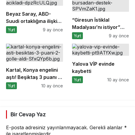
Beyaz Saray, ABD-
“Giresun İstiklal
Suudi ortaklığına ilişkin
Madalyası’nı istiyor”
anlaşmaların
Yurt
9 ay önce
kampanyasına
detaylarını açıkladı
Yurt
9 ay önce
Bursa’dan destek
Yalova VİP evinde
Kartal, Konya engelini
kaybetti
aştı! Beşiktaş 3 puanı 2
Yurt
10 ay önce
golle aldı
Yurt
10 ay önce
Bir Cevap Yaz
E-posta adresiniz yayınlanmayacak.
Gerekli alanlar
*
ile işaretlenmişlerdir