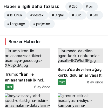
Haberle ilgili daha fazlası:
# 250
# bin
# BTÜnün
# destek
# Digital
# Euro
# Lab
# Language
# projesine
Benzer Haberler
Bursa’da devrilen ağaç
Trump: “İran ile
korku dolu anlar yaşattı
anlaşamazsak ikinci
Yurt
8 ay önce
aşamaya geçeceğiz”
Yurt
6 ay önce