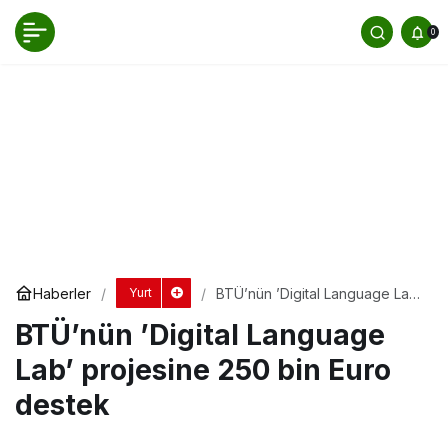
BTÜ’nün ’Digital Language Lab’ projesine
0
250 bin Euro destek
Yorum Yap
Haberler
BTÜ’nün ’Digital Language Lab’
Yurt
projesine 250 bin Euro destek
BTÜ’nün ’Digital Language
Lab’ projesine 250 bin Euro
destek