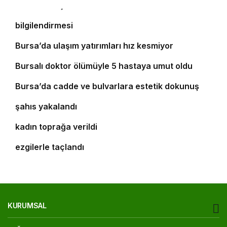
Yıldırım’da şefkat iftarı
Bursa’da öğrencilere polislik tanıtımı ve güvenlik
bilgilendirmesi
5
Bursa’da ulaşım yatırımları hız kesmiyor
6
Bursalı doktor ölümüyle 5 hastaya umut oldu
7
8
Bursa’da cadde ve bulvarlara estetik dokunuş
Bursa’da 25 yıl kesinleşmiş hapis cezası bulunan
9
şahıs yakalandı
Bursa’daki silahlı saldırıda ölen güzellik uzmanı
10
kadın toprağa verildi
‘Osmangazi Ramazan Sokağı’ huzur veren
ezgilerle taçlandı
KURUMSAL