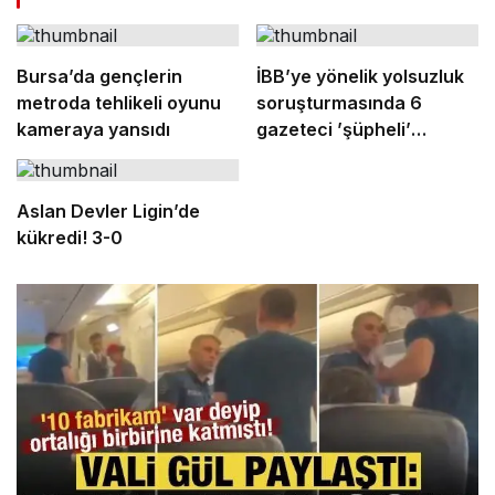
Bursa’da gençlerin
İBB’ye yönelik yolsuzluk
metroda tehlikeli oyunu
soruşturmasında 6
kameraya yansıdı
gazeteci ’şüpheli’
sıfatıyla ifade verecek
Aslan Devler Ligin’de
kükredi! 3-0