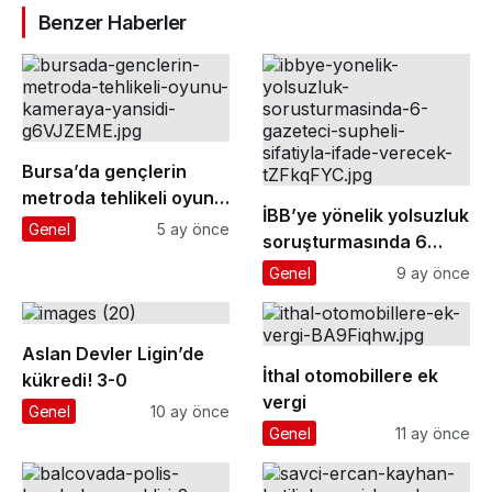
Benzer Haberler
Bursa’da gençlerin
metroda tehlikeli oyunu
İBB’ye yönelik yolsuzluk
kameraya yansıdı
Genel
5 ay önce
soruşturmasında 6
gazeteci ’şüpheli’
Genel
9 ay önce
sıfatıyla ifade verecek
Aslan Devler Ligin’de
İthal otomobillere ek
kükredi! 3-0
vergi
Genel
10 ay önce
Genel
11 ay önce