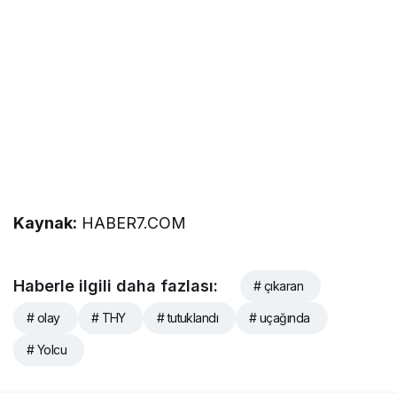
Kaynak:
HABER7.COM
Haberle ilgili daha fazlası:
# çıkaran
# olay
# THY
# tutuklandı
# uçağında
# Yolcu