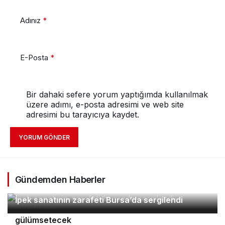
Adınız
*
E-Posta
*
Bir dahaki sefere yorum yaptığımda kullanılmak
üzere adımı, e-posta adresimi ve web site
adresimi bu tarayıcıya kaydet.
YORUM GÖNDER
Gündemden Haberler
2
İpek sanatının zarafeti Bursa’da sergilendi
Orhaneli’nin turizm potansiyeli Bursa’yı
3
4
gülümsetecek