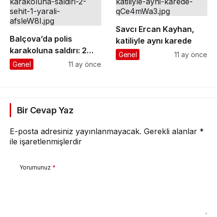
Savcı Ercan Kayhan,
Balçova’da polis
katiliyle aynı karede
karakoluna saldırı: 2
Genel
11 ay önce
şehit, 1 yaralı
Genel
11 ay önce
Bir Cevap Yaz
E-posta adresiniz yayınlanmayacak.
Gerekli alanlar
*
ile işaretlenmişlerdir
Yorumunuz
*