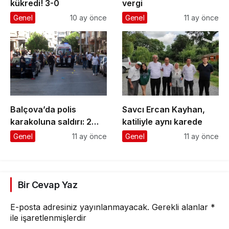
kükredi! 3-0
vergi
Genel
10 ay önce
Genel
11 ay önce
Balçova’da polis
Savcı Ercan Kayhan,
karakoluna saldırı: 2
katiliyle aynı karede
şehit, 1 yaralı
Genel
11 ay önce
Genel
11 ay önce
Bir Cevap Yaz
E-posta adresiniz yayınlanmayacak.
Gerekli alanlar
*
ile işaretlenmişlerdir