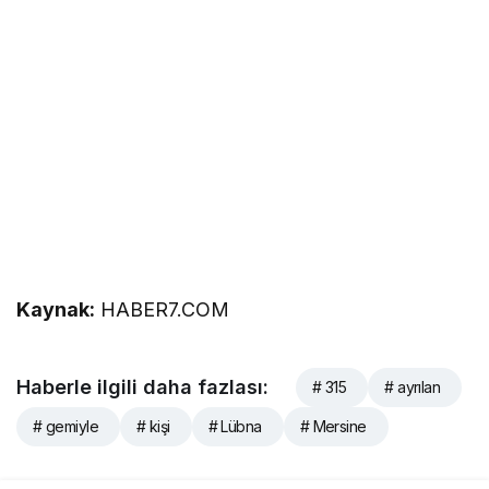
Kaynak:
HABER7.COM
Haberle ilgili daha fazlası:
# 315
# ayrılan
# gemiyle
# kişi
# Lübna
# Mersine