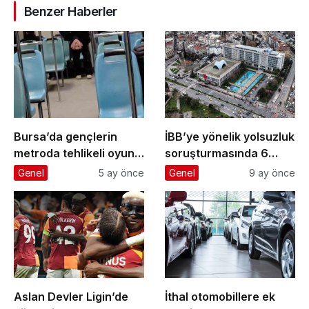
Benzer Haberler
Bursa’da gençlerin
İBB’ye yönelik yolsuzluk
metroda tehlikeli oyunu
soruşturmasında 6
kameraya yansıdı
gazeteci ’şüpheli’
Genel
5 ay önce
Genel
9 ay önce
sıfatıyla ifade verecek
Aslan Devler Ligin’de
İthal otomobillere ek