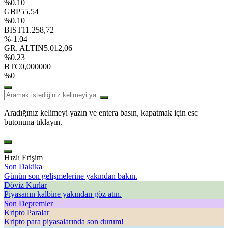
%0.10
GBP
55,54
%0.10
BIST
11.258,72
%-1.04
GR. ALTIN
5.012,06
%0.23
BTC
0,000000
%0
Aradığınız kelimeyi yazın ve entera basın, kapatmak için esc
butonuna tıklayın.
Hızlı Erişim
Son Dakika
Günün son gelişmelerine yakından bakın.
Döviz Kurlar
Piyasanın kalbine yakından göz atın.
Son Depremler
Kripto Paralar
Kripto para piyasalarında son durum!