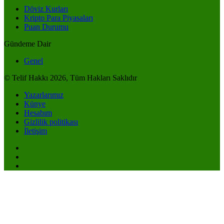
Döviz Kurları
Kripto Para Piyasaları
Puan Durumu
Gündeme Dair
Genel
© Telif Hakkı 2026, Tüm Hakları Saklıdır
Yazarlarımız
Künye
Hesabım
Gizlilik politikası
İletişim
Anasayfa
Akış
Hesabım
Bildirimler