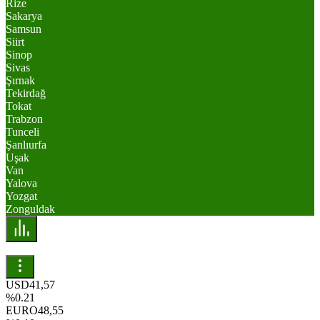
Rize
Sakarya
Samsun
Siirt
Sinop
Sivas
Şırnak
Tekirdağ
Tokat
Trabzon
Tunceli
Şanlıurfa
Uşak
Van
Yalova
Yozgat
Zonguldak
USD
41,57
%0.21
EURO
48,55