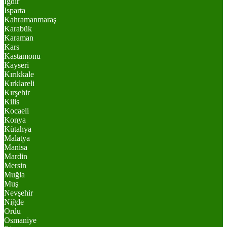
Iğdır
Isparta
Kahramanmaraş
Karabük
Karaman
Kars
Kastamonu
Kayseri
Kırıkkale
Kırklareli
Kırşehir
Kilis
Kocaeli
Konya
Kütahya
Malatya
Manisa
Mardin
Mersin
Muğla
Muş
Nevşehir
Niğde
Ordu
Osmaniye