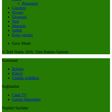
Bursaspor
Gündem
Siyaset
Ekonomi
Yurt
Magazin
Sağlık
Köşe yazıları
Gece Modu
© Telif Hakkı 2026, Tüm Hakları Saklıdır
Kurumsal
İletişim
Künye
Gizlilik politikası
Bağlantılar
Canlı TV
Gazete Manşetleri
Popüler Sayfalar