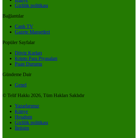
Gizlilik politikası
Bağlantılar
Canlı TV
Gazete Manşetleri
Popüler Sayfalar
Döviz Kurları
Kripto Para Piyasaları
Puan Durumu
Gündeme Dair
Genel
© Telif Hakkı 2026, Tüm Hakları Saklıdır
Yazarlarımız
Künye
Hesabım
Gizlilik politikası
İletişim