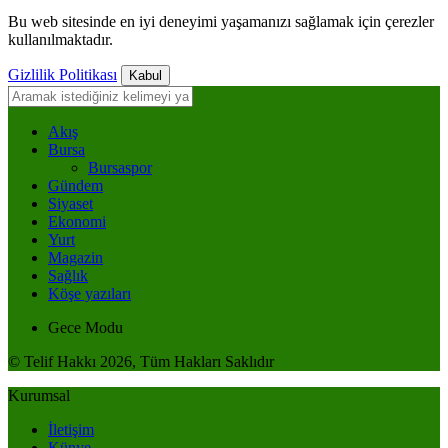
Bu web sitesinde en iyi deneyimi yaşamanızı sağlamak için çerezler
kullanılmaktadır.
Gizlilik Politikası
Kabul
Akış
Bursa
Bursaspor
Gündem
Siyaset
Ekonomi
Yurt
Magazin
Sağlık
Köşe yazıları
Gece Modu
© Telif Hakkı 2026, Tüm Hakları Saklıdır
Kurumsal
İletişim
Künye