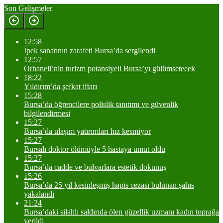
Son Gelişmeler
12:58
İpek sanatının zarafeti Bursa’da sergilendi
12:57
Orhaneli’nin turizm potansiyeli Bursa’yı gülümsetecek
18:22
Yıldırım’da şefkat iftarı
15:28
Bursa’da öğrencilere polislik tanıtımı ve güvenlik
bilgilendirmesi
15:27
Bursa’da ulaşım yatırımları hız kesmiyor
15:27
Bursalı doktor ölümüyle 5 hastaya umut oldu
15:27
Bursa’da cadde ve bulvarlara estetik dokunuş
15:26
Bursa’da 25 yıl kesinleşmiş hapis cezası bulunan şahıs
yakalandı
21:24
Bursa’daki silahlı saldırıda ölen güzellik uzmanı kadın toprağa
verildi