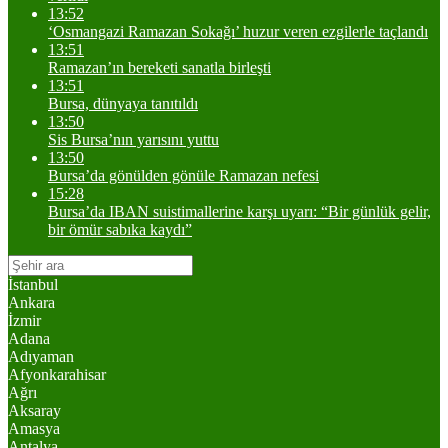
13:52
‘Osmangazi Ramazan Sokağı’ huzur veren ezgilerle taçlandı
13:51
Ramazan’ın bereketi sanatla birleşti
13:51
Bursa, dünyaya tanıtıldı
13:50
Sis Bursa’nın yarısını yuttu
13:50
Bursa’da gönülden gönüle Ramazan nefesi
15:28
Bursa’da IBAN suistimallerine karşı uyarı: “Bir günlük gelir,
bir ömür sabıka kaydı”
İstanbul
Ankara
İzmir
Adana
Adıyaman
Afyonkarahisar
Ağrı
Aksaray
Amasya
Antalya