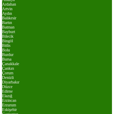
Ardahan
Artvin
Aydın
Balıkesir
Bartın
Batman
Bayburt
Bilecik
Bingöl
Bitlis
Bolu
Burdur
Bursa
Çanakkale
Çankırı
Çorum
Denizli
Diyarbakır
Düzce
Edirne
Elazığ
Erzincan
Erzurum
Eskişehir