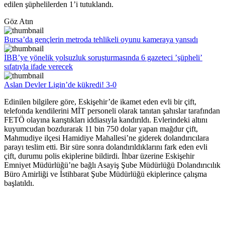
edilen şüphelilerden 1’i tutuklandı.
Göz Atın
Bursa’da gençlerin metroda tehlikeli oyunu kameraya yansıdı
İBB’ye yönelik yolsuzluk soruşturmasında 6 gazeteci ’şüpheli’
sıfatıyla ifade verecek
Aslan Devler Ligin’de kükredi! 3-0
Edinilen bilgilere göre, Eskişehir’de ikamet eden evli bir çift,
telefonda kendilerini MİT personeli olarak tanıtan şahıslar tarafından
FETÖ olayına karıştıkları iddiasıyla kandırıldı. Evlerindeki altını
kuyumcudan bozdurarak 11 bin 750 dolar yapan mağdur çift,
Mahmudiye ilçesi Hamidiye Mahallesi’ne giderek dolandırıcılara
parayı teslim etti. Bir süre sonra dolandırıldıklarını fark eden evli
çift, durumu polis ekiplerine bildirdi. İhbar üzerine Eskişehir
Emniyet Müdürlüğü’ne bağlı Asayiş Şube Müdürlüğü Dolandırıcılık
Büro Amirliği ve İstihbarat Şube Müdürlüğü ekiplerince çalışma
başlatıldı.