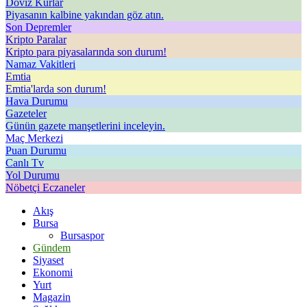
Döviz Kurlar
Piyasanın kalbine yakından göz atın.
Son Depremler
Kripto Paralar
Kripto para piyasalarında son durum!
Namaz Vakitleri
Emtia
Emtia'larda son durum!
Hava Durumu
Gazeteler
Günün gazete manşetlerini inceleyin.
Maç Merkezi
Puan Durumu
Canlı Tv
Yol Durumu
Nöbetçi Eczaneler
Akış
Bursa
Bursaspor
Gündem
Siyaset
Ekonomi
Yurt
Magazin