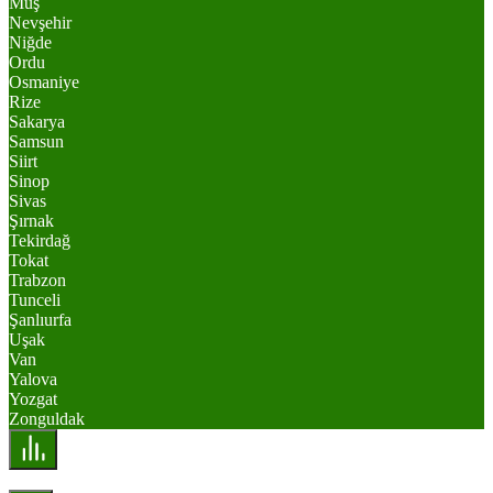
Muş
Nevşehir
Niğde
Ordu
Osmaniye
Rize
Sakarya
Samsun
Siirt
Sinop
Sivas
Şırnak
Tekirdağ
Tokat
Trabzon
Tunceli
Şanlıurfa
Uşak
Van
Yalova
Yozgat
Zonguldak