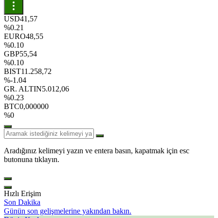
USD
41,57
%0.21
EURO
48,55
%0.10
GBP
55,54
%0.10
BIST
11.258,72
%-1.04
GR. ALTIN
5.012,06
%0.23
BTC
0,000000
%0
Aradığınız kelimeyi yazın ve entera basın, kapatmak için esc
butonuna tıklayın.
Hızlı Erişim
Son Dakika
Günün son gelişmelerine yakından bakın.