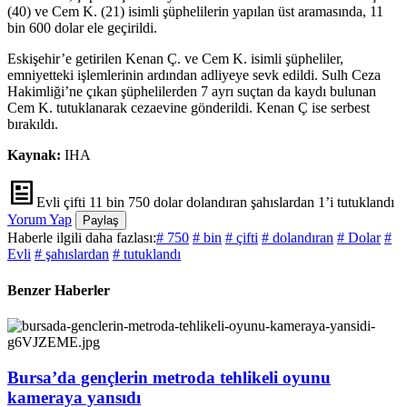
(40) ve Cem K. (21) isimli şüphelilerin yapılan üst aramasında, 11
bin 600 dolar ele geçirildi.
Eskişehir’e getirilen Kenan Ç. ve Cem K. isimli şüpheliler,
emniyetteki işlemlerinin ardından adliyeye sevk edildi. Sulh Ceza
Hakimliği’ne çıkan şüphelilerden 7 ayrı suçtan da kaydı bulunan
Cem K. tutuklanarak cezaevine gönderildi. Kenan Ç ise serbest
bırakıldı.
Kaynak:
IHA
Evli çifti 11 bin 750 dolar dolandıran şahıslardan 1’i tutuklandı
Yorum Yap
Paylaş
Haberle ilgili daha fazlası:
# 750
# bin
# çifti
# dolandıran
# Dolar
#
Evli
# şahıslardan
# tutuklandı
Benzer Haberler
Bursa’da gençlerin metroda tehlikeli oyunu
kameraya yansıdı