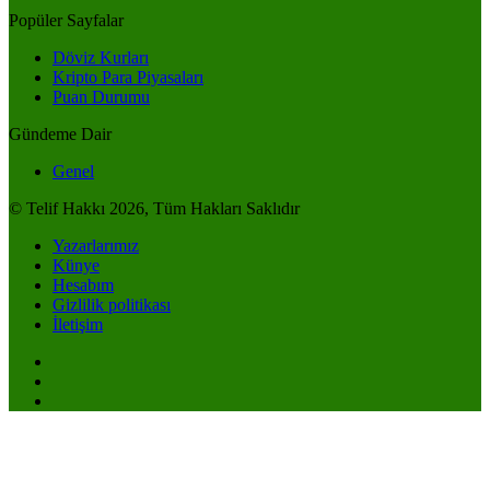
Popüler Sayfalar
Döviz Kurları
Kripto Para Piyasaları
Puan Durumu
Gündeme Dair
Genel
© Telif Hakkı 2026, Tüm Hakları Saklıdır
Yazarlarımız
Künye
Hesabım
Gizlilik politikası
İletişim
Anasayfa
Akış