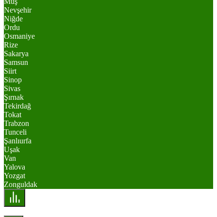
Muş
Nevşehir
Niğde
Ordu
Osmaniye
Rize
Sakarya
Samsun
Siirt
Sinop
Sivas
Şırnak
Tekirdağ
Tokat
Trabzon
Tunceli
Şanlıurfa
Uşak
Van
Yalova
Yozgat
Zonguldak