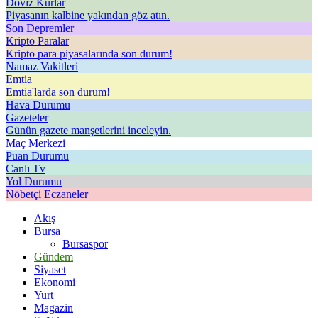
Döviz Kurlar
Piyasanın kalbine yakından göz atın.
Son Depremler
Kripto Paralar
Kripto para piyasalarında son durum!
Namaz Vakitleri
Emtia
Emtia'larda son durum!
Hava Durumu
Gazeteler
Günün gazete manşetlerini inceleyin.
Maç Merkezi
Puan Durumu
Canlı Tv
Yol Durumu
Nöbetçi Eczaneler
Akış
Bursa
Bursaspor
Gündem
Siyaset
Ekonomi
Yurt
Magazin