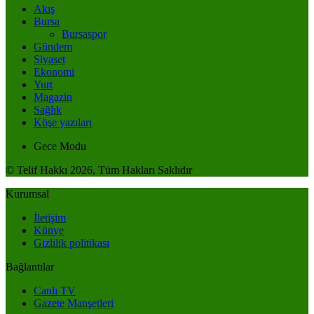
Akış
Bursa
Bursaspor
Gündem
Siyaset
Ekonomi
Yurt
Magazin
Sağlık
Köşe yazıları
Gece Modu
© Telif Hakkı 2026, Tüm Hakları Saklıdır
Kurumsal
İletişim
Künye
Gizlilik politikası
Bağlantılar
Canlı TV
Gazete Manşetleri