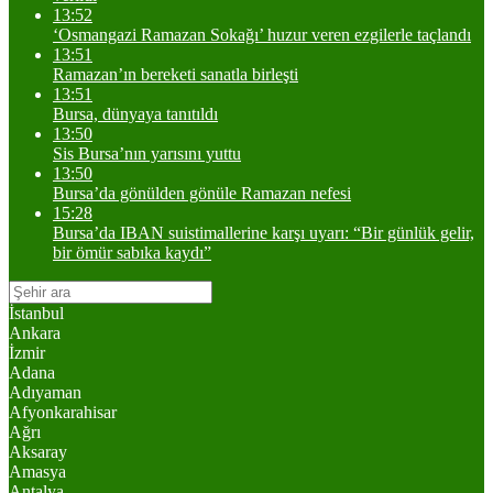
13:52
‘Osmangazi Ramazan Sokağı’ huzur veren ezgilerle taçlandı
13:51
Ramazan’ın bereketi sanatla birleşti
13:51
Bursa, dünyaya tanıtıldı
13:50
Sis Bursa’nın yarısını yuttu
13:50
Bursa’da gönülden gönüle Ramazan nefesi
15:28
Bursa’da IBAN suistimallerine karşı uyarı: “Bir günlük gelir,
bir ömür sabıka kaydı”
İstanbul
Ankara
İzmir
Adana
Adıyaman
Afyonkarahisar
Ağrı
Aksaray
Amasya
Antalya