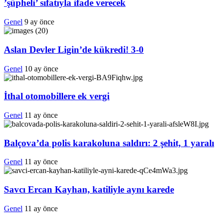
’şüpheli’ sıfatıyla ifade verecek
Genel
9 ay önce
Aslan Devler Ligin’de kükredi! 3-0
Genel
10 ay önce
İthal otomobillere ek vergi
Genel
11 ay önce
Balçova’da polis karakoluna saldırı: 2 şehit, 1 yaralı
Genel
11 ay önce
Savcı Ercan Kayhan, katiliyle aynı karede
Genel
11 ay önce