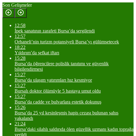
Son Gelişmeler
12:58
İpek sanatının zarafeti Bursa’da sergilendi
12:57
Orhaneli’nin turizm potansiyeli Bursa’yı gülümsetecek
18:22
Yıldırım’da şefkat iftarı
15:28
Bursa’da öğrencilere polislik tanıtımı ve güvenlik
bilgilendirmesi
15:27
Bursa’da ulaşım yatırımları hız kesmiyor
15:27
Bursalı doktor ölümüyle 5 hastaya umut oldu
15:27
Bursa’da cadde ve bulvarlara estetik dokunuş
15:26
Bursa’da 25 yıl kesinleşmiş hapis cezası bulunan şahıs
yakalandı
21:24
Bursa’daki silahlı saldırıda ölen güzellik uzmanı kadın toprağa
verildi