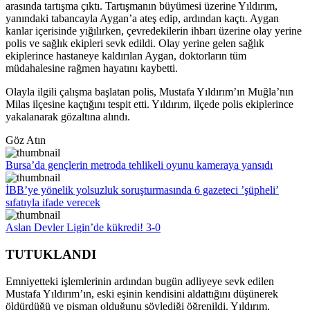
arasında tartışma çıktı. Tartışmanın büyümesi üzerine Yıldırım,
yanındaki tabancayla Aygan’a ateş edip, ardından kaçtı. Aygan
kanlar içerisinde yığılırken, çevredekilerin ihbarı üzerine olay yerine
polis ve sağlık ekipleri sevk edildi. Olay yerine gelen sağlık
ekiplerince hastaneye kaldırılan Aygan, doktorların tüm
müdahalesine rağmen hayatını kaybetti.
Olayla ilgili çalışma başlatan polis, Mustafa Yıldırım’ın Muğla’nın
Milas ilçesine kaçtığını tespit etti. Yıldırım, ilçede polis ekiplerince
yakalanarak gözaltına alındı.
Göz Atın
Bursa’da gençlerin metroda tehlikeli oyunu kameraya yansıdı
İBB’ye yönelik yolsuzluk soruşturmasında 6 gazeteci ’şüpheli’
sıfatıyla ifade verecek
Aslan Devler Ligin’de kükredi! 3-0
TUTUKLANDI
Emniyetteki işlemlerinin ardından bugün adliyeye sevk edilen
Mustafa Yıldırım’ın, eski eşinin kendisini aldattığını düşünerek
öldürdüğü ve pişman olduğunu söylediği öğrenildi. Yıldırım,