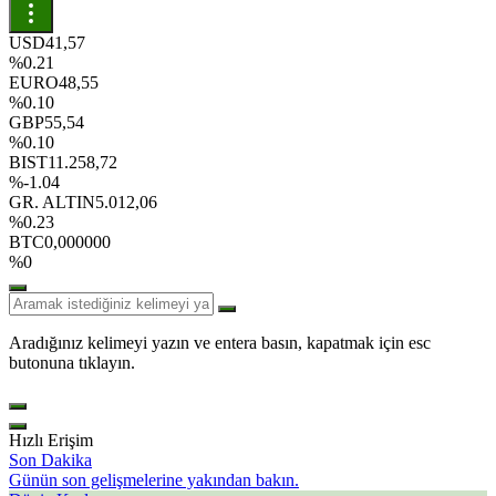
USD
41,57
%0.21
EURO
48,55
%0.10
GBP
55,54
%0.10
BIST
11.258,72
%-1.04
GR. ALTIN
5.012,06
%0.23
BTC
0,000000
%0
Aradığınız kelimeyi yazın ve entera basın, kapatmak için esc
butonuna tıklayın.
Hızlı Erişim
Son Dakika
Günün son gelişmelerine yakından bakın.