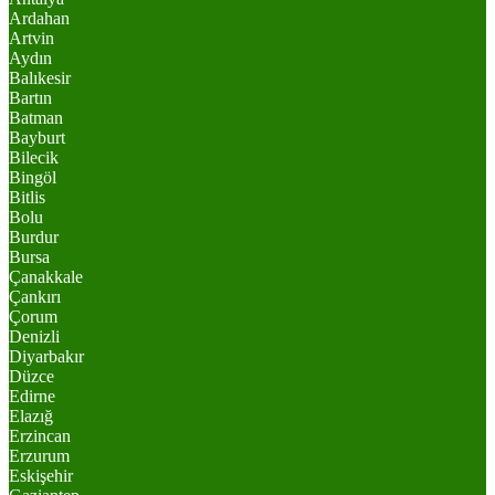
Ardahan
Artvin
Aydın
Balıkesir
Bartın
Batman
Bayburt
Bilecik
Bingöl
Bitlis
Bolu
Burdur
Bursa
Çanakkale
Çankırı
Çorum
Denizli
Diyarbakır
Düzce
Edirne
Elazığ
Erzincan
Erzurum
Eskişehir