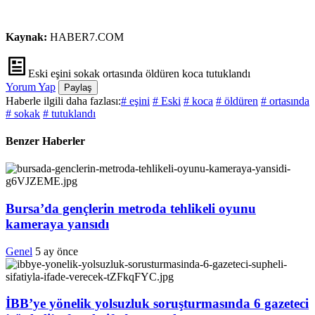
Kaynak:
HABER7.COM
Eski eşini sokak ortasında öldüren koca tutuklandı
Yorum Yap
Paylaş
Haberle ilgili daha fazlası:
# eşini
# Eski
# koca
# öldüren
# ortasında
# sokak
# tutuklandı
Benzer Haberler
Bursa’da gençlerin metroda tehlikeli oyunu
kameraya yansıdı
Genel
5 ay önce
İBB’ye yönelik yolsuzluk soruşturmasında 6 gazeteci