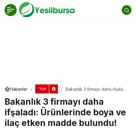
Bakanlık 3 firmayı daha ifşaladı: Ürünlerinde
boya ve ilaç etken madde bulundu!
Yorum Yap
Paylaş
Haberler
Bakanlık 3 firmayı daha ifşaladı:
Yurt
Ürünlerinde boya ve ilaç etken
Bakanlık 3 firmayı daha
madde bulundu!
ifşaladı: Ürünlerinde boya ve
ilaç etken madde bulundu!