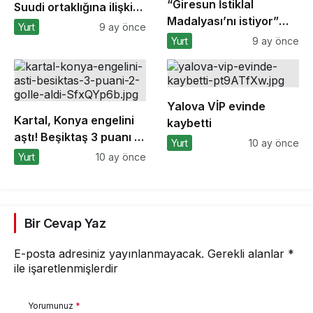
“Giresun İstiklal
Suudi ortaklığına ilişkin
Madalyası’nı istiyor”
anlaşmaların
Yurt
9 ay önce
kampanyasına
detaylarını açıkladı
Yurt
9 ay önce
Bursa’dan destek
Yalova VİP evinde
Kartal, Konya engelini
kaybetti
aştı! Beşiktaş 3 puanı 2
Yurt
10 ay önce
golle aldı
Yurt
10 ay önce
Bir Cevap Yaz
E-posta adresiniz yayınlanmayacak.
Gerekli alanlar
*
ile işaretlenmişlerdir
Yorumunuz
*