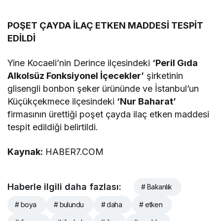
POŞET ÇAYDA İLAÇ ETKEN MADDESİ TESPİT
EDİLDİ
Yine Kocaeli’nin Derince ilçesindeki
‘Peril Gıda
Alkolsüz Fonksiyonel İçecekler’
şirketinin
glisengli bonbon şeker ürününde ve İstanbul’un
Küçükçekmece ilçesindeki
‘Nur Baharat’
firmasının ürettiği poşet çayda ilaç etken maddesi
tespit edildiği belirtildi.
Kaynak:
HABER7.COM
Haberle ilgili daha fazlası:
# Bakanlık
# boya
# bulundu
# daha
# etken