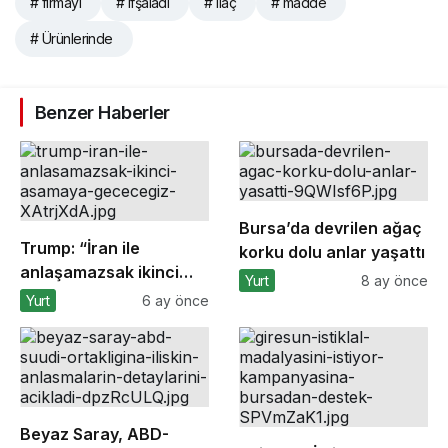
# firmayı
# ifşaladı
# ilaç
# madde
# Ürünlerinde
Benzer Haberler
Bursa’da devrilen ağaç
Trump: “İran ile
korku dolu anlar yaşattı
anlaşamazsak ikinci
Yurt
8 ay önce
aşamaya geçeceğiz”
Yurt
6 ay önce
Beyaz Saray, ABD-