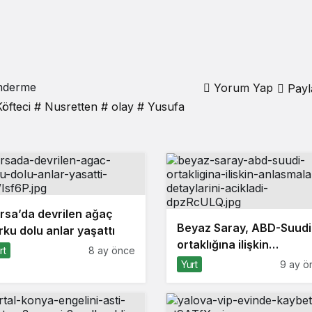
önderme
Yorum Yap
Payl
öfteci
# Nusretten
# olay
# Yusufa
rsa’da devrilen ağaç
Beyaz Saray, ABD-Suudi
rku dolu anlar yaşattı
ortaklığına ilişkin
rt
8 ay önce
anlaşmaların detaylarını
Yurt
9 ay ö
açıkladı