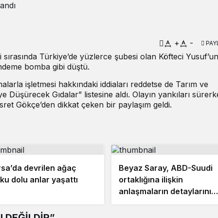
landı
+
-
PAY
 sırasında Türkiye’de yüzlerce şubesi olan Köfteci Yusuf’u
ndeme bomba gibi düştü.
alarla işletmesi hakkındaki iddiaları reddetse de Tarım ve
e Düşürecek Gıdalar” listesine aldı. Olayın yankıları sürer
ret Gökçe’den dikkat çeken bir paylaşım geldi.
sa’da devrilen ağaç
Beyaz Saray, ABD-Suudi
ku dolu anlar yaşattı
ortaklığına ilişkin
anlaşmaların detaylarını
açıkladı
 DEĞİLDİR”