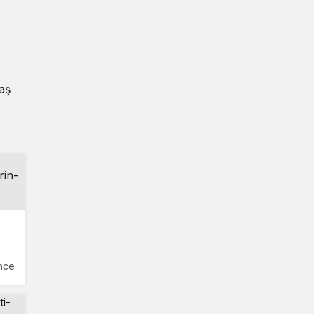
aş
nce