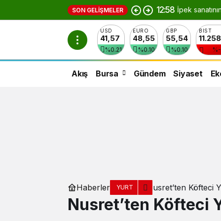
12:58
İpek sanatını
SON GELIŞMELER
USD
EURO
GBP
BIST
41,57
48,55
55,54
11.25
%0.21
%0.10
%0.10
%-
Akış
Bursa
Gündem
Siyaset
Ek
Haberler
Nusret’ten Köfteci 
YURT
Nusret’ten Köfteci