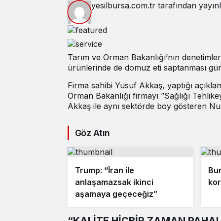
yesilbursa.com.tr
tarafından yayın
Tarım ve Orman Bakanlığı’nın denetimleri
ürünlerinde de domuz eti saptanması gü
Firma sahibi Yusuf Akkaş, yaptığı açıklam
Orman Bakanlığı firmayı ”Sağlığı Tehlikey
Akkaş ile aynı sektörde boy gösteren Nus
Göz Atın
Trump: “İran ile
Bur
anlaşamazsak ikinci
kor
aşamaya geçeceğiz”
“KALİTE HİÇBİR ZAMAN PAHALI