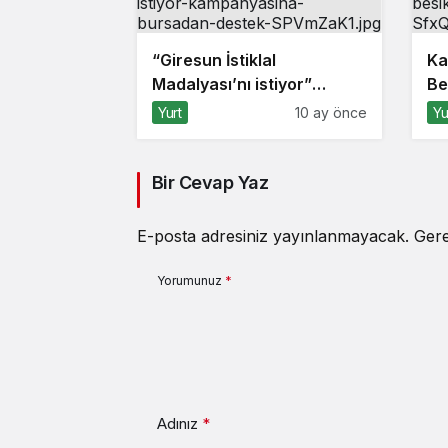
“Giresun İstiklal
Ka
Madalyası’nı istiyor”
Be
kampanyasına Bursa’dan
ald
Yurt
10 ay önce
Yu
destek
Bir Cevap Yaz
E-posta adresiniz yayınlanmayacak.
Gere
Yorumunuz
*
Adınız
*