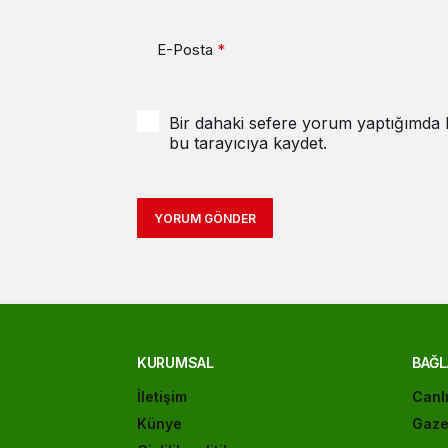
E-Posta
*
Bir dahaki sefere yorum yaptığımda k
bu tarayıcıya kaydet.
YORUM GÖNDER
KURUMSAL
BAĞL
İletişim
Canl
Künye
Gaze