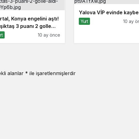
Yalova VİP evinde kaybet
rtal, Konya engelini aştı!
Yurt
10 ay ö
şiktaş 3 puanı 2 golle
ı
rt
10 ay önce
kli alanlar
*
ile işaretlenmişlerdir