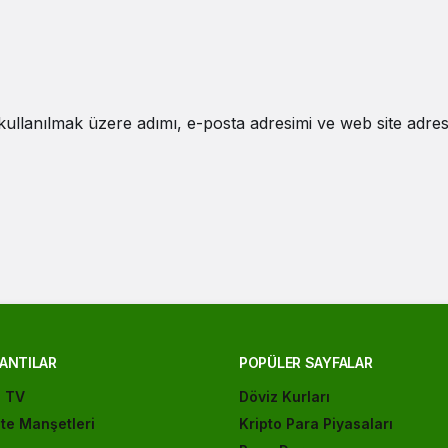
ullanılmak üzere adımı, e-posta adresimi ve web site adres
ANTILAR
POPÜLER SAYFALAR
ı TV
Döviz Kurları
te Manşetleri
Kripto Para Piyasaları