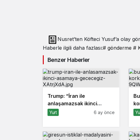
Nusret’ten Köfteci Yusuf’a olay g
Haberle ilgili daha fazlası:
# gönderme
# K
Benzer Haberler
Trump: “İran ile
Bu
anlaşamazsak ikinci
ko
aşamaya geçeceğiz”
Yurt
6 ay önce
Yu