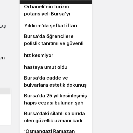
Orhaneli’nin turizm
potansiyeli Bursa’yı
3
gülümsetecek
4
Yıldırım’da şefkat iftarı
LAŞ
n
Bursa’da öğrencilere
5
polislik tanıtımı ve güvenlik
Bursa’da ulaşım yatırımları
6
bilgilendirmesi
hız kesmiyor
ken
Bursalı doktor ölümüyle 5
7
hastaya umut oldu
Bursa’da cadde ve
8
bulvarlara estetik dokunuş
Bursa’da 25 yıl kesinleşmiş
9
hapis cezası bulunan şahıs
yakalandı
Bursa’daki silahlı saldırıda
10
ölen güzellik uzmanı kadın
toprağa verildi
‘Osmangazi Ramazan