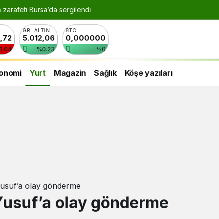
n zarafeti Bursa’da sergilendi
GR. ALTIN
BTC
8,72
5.012,06
0,000000
1.04
%0.23
%0
onomi
Yurt
Magazin
Sağlık
Köşe yazıları
Yusuf’a olay gönderme
 Yusuf’a olay gönderme