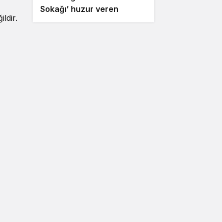
Sokağı’ huzur veren
ldir.
ezgilerle taçlandı