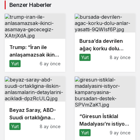
Benzer Haberler
Bursa’da devrilen
Trump: “İran ile
ağaç korku dolu
anlaşamazsak ikinci
anlar yaşattı
Yurt
8 ay önce
aşamaya
Yurt
6 ay önce
geçeceğiz”
Beyaz Saray, ABD-
“Giresun İstiklal
Suudi ortaklığına
Madalyası’nı istiyor”
ilişkin anlaşmaların
Yurt
8 ay önce
kampanyasına
detaylarını açıkladı
Yurt
9 ay önce
Bursa’dan destek