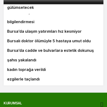
Orhaneli’nin turizm potansiyeli Bursa’yı
3
4
gülümsetecek
Yıldırım’da şefkat iftarı
Bursa’da öğrencilere polislik tanıtımı ve güvenlik
bilgilendirmesi
5
Bursa’da ulaşım yatırımları hız kesmiyor
6
Bursalı doktor ölümüyle 5 hastaya umut oldu
7
8
Bursa’da cadde ve bulvarlara estetik dokunuş
Bursa’da 25 yıl kesinleşmiş hapis cezası bulunan
9
şahıs yakalandı
Bursa’daki silahlı saldırıda ölen güzellik uzmanı
10
kadın toprağa verildi
‘Osmangazi Ramazan Sokağı’ huzur veren
ezgilerle taçlandı
KURUMSAL