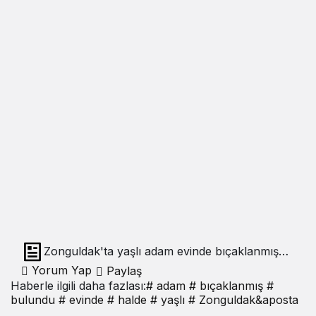
Zonguldak'ta yaşlı adam evinde bıçaklanmış
halde bulundu
Yorum Yap
Paylaş
Haberle ilgili daha fazlası:
# adam
# bıçaklanmış
#
bulundu
# evinde
# halde
# yaşlı
# Zonguldak&aposta