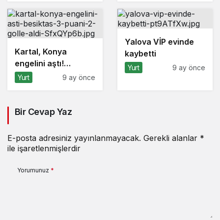
Yalova VİP evinde
Kartal, Konya
kaybetti
engelini aştı!
Yurt
9 ay önce
Beşiktaş 3 puanı 2
Yurt
9 ay önce
golle aldı
Bir Cevap Yaz
E-posta adresiniz yayınlanmayacak.
Gerekli alanlar
*
ile işaretlenmişlerdir
Yorumunuz
*