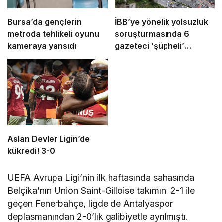
Bursa’da gençlerin
İBB’ye yönelik yolsuzluk
metroda tehlikeli oyunu
soruşturmasında 6
kameraya yansıdı
gazeteci ’şüpheli’
sıfatıyla ifade verecek
Aslan Devler Ligin’de
kükredi! 3-0
UEFA Avrupa Ligi’nin ilk haftasında sahasında
Belçika’nın Union Saint-Gilloise takımını 2-1 ile
geçen Fenerbahçe, ligde de Antalyaspor
deplasmanından 2-0’lık galibiyetle ayrılmıştı.