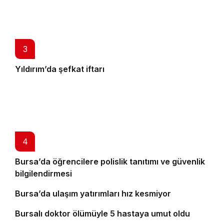
3
Yıldırım’da şefkat iftarı
4
Bursa’da öğrencilere polislik tanıtımı ve güvenlik
bilgilendirmesi
5
Bursa’da ulaşım yatırımları hız kesmiyor
6
Bursalı doktor ölümüyle 5 hastaya umut oldu
7
8