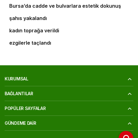
Bursa’da cadde ve bulvarlara estetik dokunuş
Bursa’da 25 yıl kesinleşmiş hapis cezası bulunan
9
şahıs yakalandı
Bursa’daki silahlı saldırıda ölen güzellik uzmanı
10
kadın toprağa verildi
‘Osmangazi Ramazan Sokağı’ huzur veren
ezgilerle taçlandı
KURUMSAL
BAĞLANTILAR
POPÜLER SAYFALAR
GÜNDEME DAIR