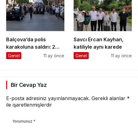
Balçova’da polis
Savcı Ercan Kayhan,
karakoluna saldırı: 2
katiliyle aynı karede
şehit, 1 yaralı
Genel
11 ay önce
Genel
11 ay önce
Bir Cevap Yaz
E-posta adresiniz yayınlanmayacak.
Gerekli alanlar
*
ile işaretlenmişlerdir
Yorumunuz
*