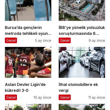
Bursa’da gençlerin
İBB’ye yönelik yolsuzluk
metroda tehlikeli oyunu
soruşturmasında 6
kameraya yansıdı
gazeteci ’şüpheli’
Genel
5 ay önce
Genel
9 ay önce
sıfatıyla ifade verecek
Aslan Devler Ligin’de
İthal otomobillere ek
kükredi! 3-0
vergi
Genel
10 ay önce
Genel
11 ay önce