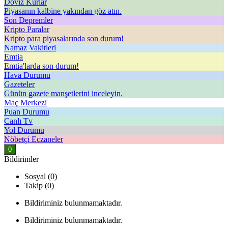
Döviz Kurlar
Piyasanın kalbine yakından göz atın.
Son Depremler
Kripto Paralar
Kripto para piyasalarında son durum!
Namaz Vakitleri
Emtia
Emtia'larda son durum!
Hava Durumu
Gazeteler
Günün gazete manşetlerini inceleyin.
Maç Merkezi
Puan Durumu
Canlı Tv
Yol Durumu
Nöbetçi Eczaneler
0
Bildirimler
Sosyal (0)
Takip (0)
Bildiriminiz bulunmamaktadır.
Bildiriminiz bulunmamaktadır.