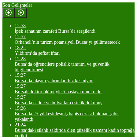
Son Gelişmeler
12:58
İpek sanatının zarafeti Bursa’da sergilendi
12:57
Orhaneli’nin turizm potansiyeli Bursa’yı gülümsetecek
18:22
Yıldırım’da şefkat iftarı
15:28
Bursa’da öğrencilere polislik tanıtımı ve güvenlik
bilgilendirmesi
15:27
Bursa’da ulaşım yatırımları hız kesmiyor
15:27
Bursalı doktor ölümüyle 5 hastaya umut oldu
15:27
Bursa’da cadde ve bulvarlara estetik dokunuş
15:26
Bursa’da 25 yıl kesinleşmiş hapis cezası bulunan şahıs
yakalandı
21:24
Bursa’daki silahlı saldırıda ölen güzellik uzmanı kadın toprağa
verildi