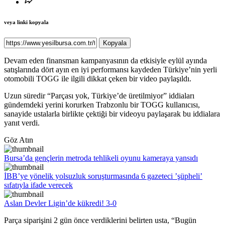
veya linki kopyala
Kopyala
Devam eden finansman kampanyasının da etkisiyle eylül ayında
satışlarında dört ayın en iyi performansı kaydeden Türkiye’nin yerli
otomobili TOGG ile ilgili dikkat çeken bir video paylaşıldı.
Uzun süredir “Parçası yok, Türkiye’de üretilmiyor” iddiaları
gündemdeki yerini korurken Trabzonlu bir TOGG kullanıcısı,
sanayide ustalarla birlikte çektiği bir videoyu paylaşarak bu iddialara
yanıt verdi.
Göz Atın
Bursa’da gençlerin metroda tehlikeli oyunu kameraya yansıdı
İBB’ye yönelik yolsuzluk soruşturmasında 6 gazeteci ’şüpheli’
sıfatıyla ifade verecek
Aslan Devler Ligin’de kükredi! 3-0
Parça siparişini 2 gün önce verdiklerini belirten usta, “Bugün