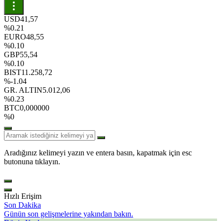
USD
41,57
%0.21
EURO
48,55
%0.10
GBP
55,54
%0.10
BIST
11.258,72
%-1.04
GR. ALTIN
5.012,06
%0.23
BTC
0,000000
%0
Aradığınız kelimeyi yazın ve entera basın, kapatmak için esc
butonuna tıklayın.
Hızlı Erişim
Son Dakika
Günün son gelişmelerine yakından bakın.