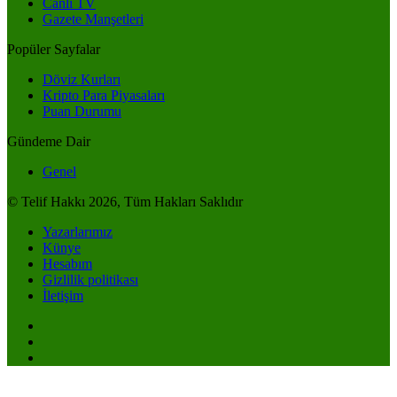
Canlı TV
Gazete Manşetleri
Popüler Sayfalar
Döviz Kurları
Kripto Para Piyasaları
Puan Durumu
Gündeme Dair
Genel
© Telif Hakkı 2026, Tüm Hakları Saklıdır
Yazarlarımız
Künye
Hesabım
Gizlilik politikası
İletişim