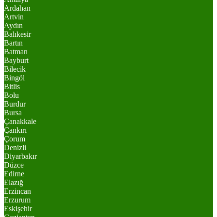
Ardahan
Artvin
Aydın
Balıkesir
Bartın
Batman
Bayburt
Bilecik
Bingöl
Bitlis
Bolu
Burdur
Bursa
Çanakkale
Çankırı
Çorum
Denizli
Diyarbakır
Düzce
Edirne
Elazığ
Erzincan
Erzurum
Eskişehir