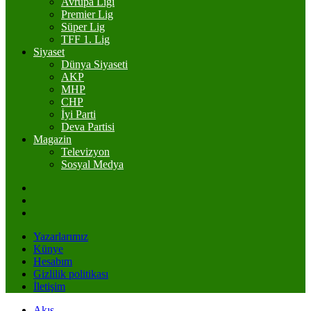
Avrupa Ligi
Premier Lig
Süper Lig
TFF 1. Lig
Siyaset
Dünya Siyaseti
AKP
MHP
CHP
İyi Parti
Deva Partisi
Magazin
Televizyon
Sosyal Medya
Yazarlarımız
Künye
Hesabım
Gizlilik politikası
İletişim
Akış