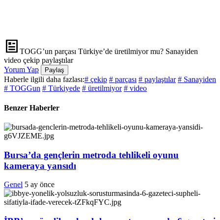
TOGG’un parçası Türkiye’de üretilmiyor mu? Sanayiden
video çekip paylaştılar
Yorum Yap
Paylaş
Haberle ilgili daha fazlası:
# çekip
# parçası
# paylaştılar
# Sanayiden
# TOGGun
# Türkiyede
# üretilmiyor
# video
Benzer Haberler
Bursa’da gençlerin metroda tehlikeli oyunu
kameraya yansıdı
Genel
5 ay önce