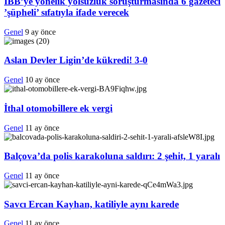
İBB’ye yönelik yolsuzluk soruşturmasında 6 gazeteci
’şüpheli’ sıfatıyla ifade verecek
Genel
9 ay önce
Aslan Devler Ligin’de kükredi! 3-0
Genel
10 ay önce
İthal otomobillere ek vergi
Genel
11 ay önce
Balçova’da polis karakoluna saldırı: 2 şehit, 1 yaralı
Genel
11 ay önce
Savcı Ercan Kayhan, katiliyle aynı karede
Genel
11 ay önce