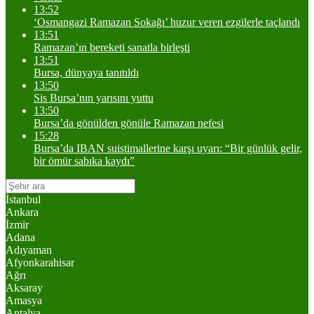
13:52
‘Osmangazi Ramazan Sokağı’ huzur veren ezgilerle taçlandı
13:51
Ramazan’ın bereketi sanatla birleşti
13:51
Bursa, dünyaya tanıtıldı
13:50
Sis Bursa’nın yarısını yuttu
13:50
Bursa’da gönülden gönüle Ramazan nefesi
15:28
Bursa’da IBAN suistimallerine karşı uyarı: “Bir günlük gelir,
bir ömür sabıka kaydı”
İstanbul
Ankara
İzmir
Adana
Adıyaman
Afyonkarahisar
Ağrı
Aksaray
Amasya
Antalya