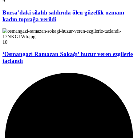
9
Bursa’daki silahlı saldırıda ölen güzellik uzmanı
kadın toprağa verildi
10
‘Osmangazi Ramazan Sokağı’ huzur veren ezgilerle
taçlandı