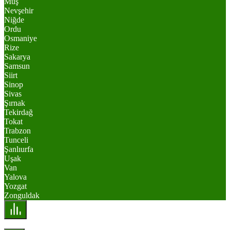
Muş
Nevşehir
Niğde
Ordu
Osmaniye
Rize
Sakarya
Samsun
Siirt
Sinop
Sivas
Şırnak
Tekirdağ
Tokat
Trabzon
Tunceli
Şanlıurfa
Uşak
Van
Yalova
Yozgat
Zonguldak