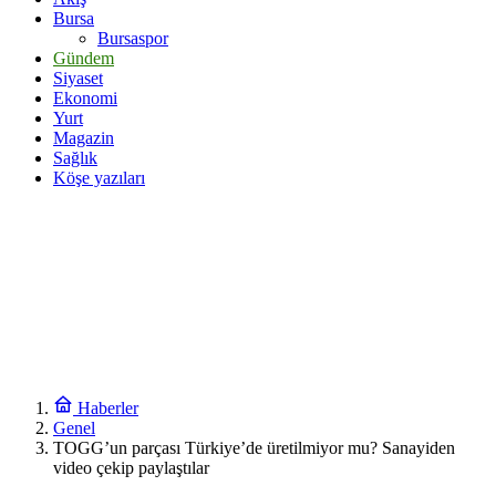
Bursa
Bursaspor
Gündem
Siyaset
Ekonomi
Yurt
Magazin
Sağlık
Köşe yazıları
Haberler
Genel
TOGG’un parçası Türkiye’de üretilmiyor mu? Sanayiden
video çekip paylaştılar