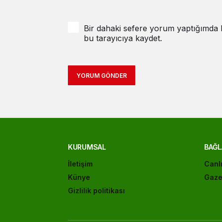
Bir dahaki sefere yorum yaptığımda k
bu tarayıcıya kaydet.
YORUM GÖNDER
KURUMSAL
BAĞL
İletişim
Canl
Künye
Gaze
Gizlilik politikası