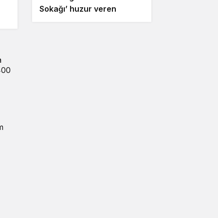
Sokağı’ huzur veren
ezgilerle taçlandı
a
400
m