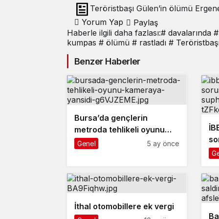
Teröristbaşı Gülen’in ölümü Erge
rastladı
Yorum Yap
Paylaş
Haberle ilgili daha fazlası:
# davalarında
#
kumpas
# ölümü
# rastladı
# Teröristbaş
Benzer Haberler
Bursa’da gençlerin
İB
metroda tehlikeli oyunu
so
kameraya yansıdı
Genel
5 ay önce
ga
Ge
if
İthal otomobillere ek vergi
Ba