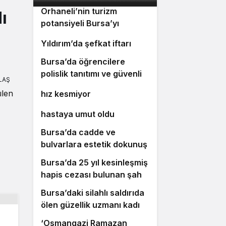
Orhaneli’nin turizm
ı
potansiyeli Bursa’yı
3
gülümsetecek
4
Yıldırım’da şefkat iftarı
Bursa’da öğrencilere
5
polislik tanıtımı ve güvenlik
LAŞ
Bursa’da ulaşım yatırımları
6
bilgilendirmesi
ülen
hız kesmiyor
Bursalı doktor ölümüyle 5
7
hastaya umut oldu
Bursa’da cadde ve
8
bulvarlara estetik dokunuş
Bursa’da 25 yıl kesinleşmiş
9
hapis cezası bulunan şahıs
yakalandı
Bursa’daki silahlı saldırıda
10
ölen güzellik uzmanı kadın
toprağa verildi
‘Osmangazi Ramazan