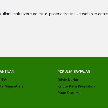
ullanılmak üzere adımı, e-posta adresimi ve web site adres
ANTILAR
POPÜLER SAYFALAR
ı TV
Döviz Kurları
te Manşetleri
Kripto Para Piyasaları
Puan Durumu