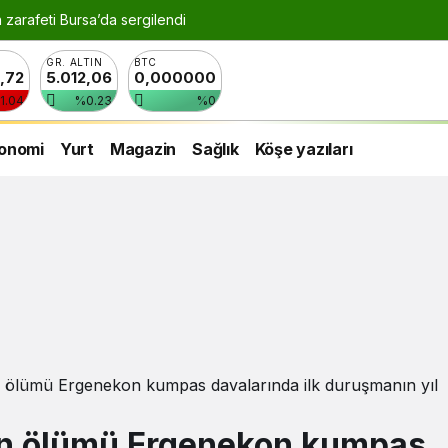
n zarafeti Bursa’da sergilendi
GR. ALTIN
BTC
8,72
5.012,06
0,000000
1.04
%0.23
%0
onomi
Yurt
Magazin
Sağlık
Köşe yazıları
in ölümü Ergenekon kumpas davalarında ilk duruşmanın yıl
’in ölümü Ergenekon kumpas