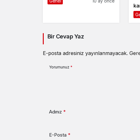
Genel
10 ay önce
ka
1 y
Ge
Bir Cevap Yaz
E-posta adresiniz yayınlanmayacak.
Gere
Yorumunuz
*
Adınız
*
E-Posta
*