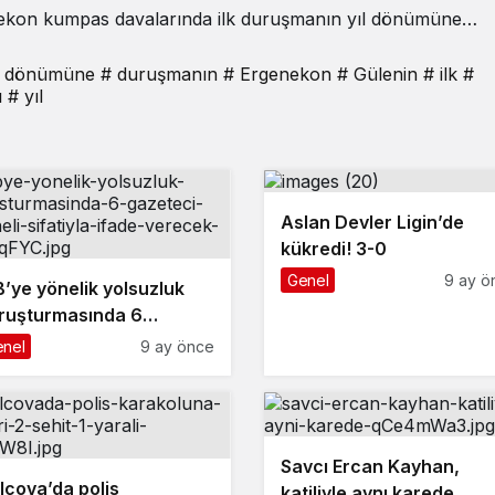
nekon kumpas davalarında ilk duruşmanın yıl dönümüne
 dönümüne
# duruşmanın
# Ergenekon
# Gülenin
# ilk
#
ı
# yıl
Aslan Devler Ligin’de
kükredi! 3-0
Genel
9 ay ö
B’ye yönelik yolsuzluk
ruşturmasında 6
zeteci ’şüpheli’ sıfatıyla
nel
9 ay önce
ade verecek
Savcı Ercan Kayhan,
lçova’da polis
katiliyle aynı karede