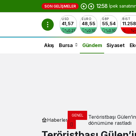
12:58
İpek sanatını
SON GELIŞMELER
USD
EURO
GBP
BIST
41,57
48,55
55,54
11.25
%0.21
%0.10
%0.10
%-
Akış
Bursa
Gündem
Siyaset
Ek
GENEL
Teröristbaşı Gülen’
Haberler
dönümüne rastladı
Teröristbaşı Gülen