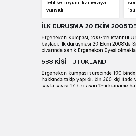
tehlikeli oyunu kameraya
sor
yansıdı
’şü
ve
İLK DURUŞMA 20 EKİM 2008’D
Ergenekon Kumpası, 2007’de İstanbul Üm
başladı. İlk duruşması 20 Ekim 2008’de 
civarında sanık Ergenekon üyesi olmakla
588 KİŞİ TUTUKLANDI
Ergenekon kumpası sürecinde 100 binden fa
hakkında takip yapıldı, bin 360 kişi ifade 
sayfa sayısı 17 bini aşan 19 iddianame haz