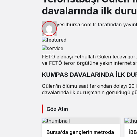
davalarında ilk dur
yesilbursa.com.tr
tarafından yayın
FETÖ elebaşı Fethullah Gülen tedavi gö
ve FETÖ terör örgütüne yakın internet sit
KUMPAS DAVALARINDA İLK D
Gülen’in ölümü saat farkından dolayı 20
davalarında ilk duruşmanın görüldüğü gün
Göz Atın
Bursa’da gençlerin metroda
İBB