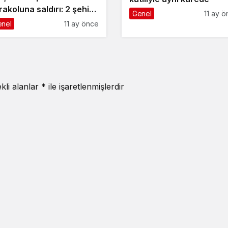
rakoluna saldırı: 2 şehit,
Genel
11 ay 
aralı
nel
11 ay önce
kli alanlar
*
ile işaretlenmişlerdir