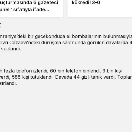
uşturmasında 6 gazeteci
kükredi! 3-0
pheli’ sıfatıyla ifade
recek
E
raniye’deki bir gecekonduda el bombalarının bulunmasıyl
Silivri Cezaevi’ndeki duruşma salonunda görülen davalarda 
 suçlandı.
zla telefon izlendi, 60 bin telefon dinlendi, 3 bin kişi
verdi, 588 kişi tutuklandı. Davada 44 gizli tanık vardı. Topla
ırlandı.