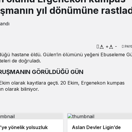
uşmanın yıl dönümüne rastlad
landı
+
-
PAY
rdüğü hastane öldü. Gülen’in ölümünü yeğeni Ebuseleme G
eleri de doğruladı.
URUŞMANIN GÖRÜLDÜĞÜ GÜN
 Ekim olarak kayıtlara geçti. 20 Ekim, Ergenekon kumpas
 olarak biliniyor.
’ye yönelik yolsuzluk
Aslan Devler Ligin’de