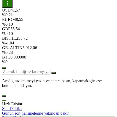
USD
41,57
%0.21
EURO
48,55
%0.10
GBP
55,54
%0.10
BIST
11.258,72
%-1.04
GR. ALTIN
5.012,06
%0.23
BTC
0,000000
%0
Aradığınız kelimeyi yazın ve entera basın, kapatmak için esc
butonuna tıklayın.
Hızlı Erişim
Son Dakika
Günün son gelişmelerine yakından bakın.