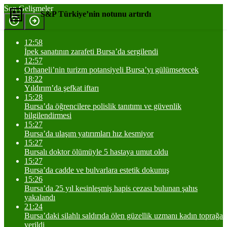
Son Gelişmeler
S&P Türkiye’nin notunu artırdı
12:58
Yorum Yap
Paylaş
İpek sanatının zarafeti Bursa’da sergilendi
12:57
Orhaneli’nin turizm potansiyeli Bursa’yı gülümsetecek
18:22
Yıldırım’da şefkat iftarı
15:28
Bursa’da öğrencilere polislik tanıtımı ve güvenlik
bilgilendirmesi
15:27
Bursa’da ulaşım yatırımları hız kesmiyor
15:27
Bursalı doktor ölümüyle 5 hastaya umut oldu
15:27
Bursa’da cadde ve bulvarlara estetik dokunuş
15:26
Bursa’da 25 yıl kesinleşmiş hapis cezası bulunan şahıs
yakalandı
21:24
Bursa’daki silahlı saldırıda ölen güzellik uzmanı kadın toprağa
verildi