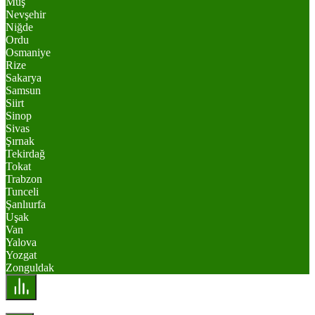
Muş
Nevşehir
Niğde
Ordu
Osmaniye
Rize
Sakarya
Samsun
Siirt
Sinop
Sivas
Şırnak
Tekirdağ
Tokat
Trabzon
Tunceli
Şanlıurfa
Uşak
Van
Yalova
Yozgat
Zonguldak