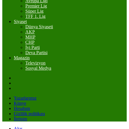
Avrupa Ligi
Premier Lig
Süper Lig
TFF 1. Lig
Siyaset
Dünya Siyaseti
AKP
MHP
CHP
İyi Parti
Deva Partisi
Magazin
Televizyon
Sosyal Medya
Yazarlarımız
Künye
Hesabım
Gizlilik politikası
İletişim
Akış