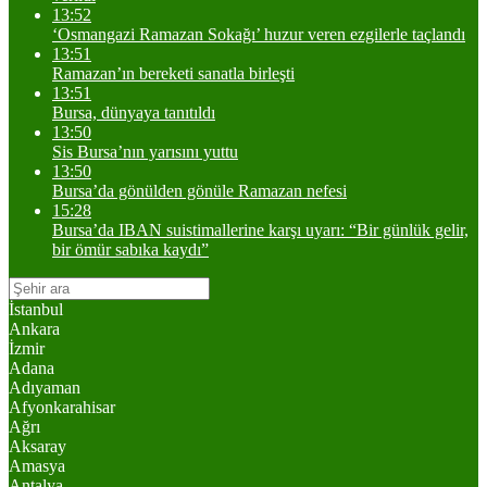
13:52
‘Osmangazi Ramazan Sokağı’ huzur veren ezgilerle taçlandı
13:51
Ramazan’ın bereketi sanatla birleşti
13:51
Bursa, dünyaya tanıtıldı
13:50
Sis Bursa’nın yarısını yuttu
13:50
Bursa’da gönülden gönüle Ramazan nefesi
15:28
Bursa’da IBAN suistimallerine karşı uyarı: “Bir günlük gelir,
bir ömür sabıka kaydı”
İstanbul
Ankara
İzmir
Adana
Adıyaman
Afyonkarahisar
Ağrı
Aksaray
Amasya
Antalya