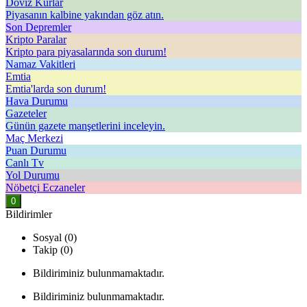
Döviz Kurlar
Piyasanın kalbine yakından göz atın.
Son Depremler
Kripto Paralar
Kripto para piyasalarında son durum!
Namaz Vakitleri
Emtia
Emtia'larda son durum!
Hava Durumu
Gazeteler
Günün gazete manşetlerini inceleyin.
Maç Merkezi
Puan Durumu
Canlı Tv
Yol Durumu
Nöbetçi Eczaneler
0
Bildirimler
Sosyal (0)
Takip (0)
Bildiriminiz bulunmamaktadır.
Bildiriminiz bulunmamaktadır.