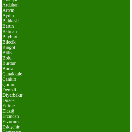
Ardahan
Artvin
Aydın
Balıkesir
Bartın
Batman
Bayburt
Bilecik
Bingöl
Bitlis
Bolu
Burdur
Bursa
Çanakkale
Çankırı
Çorum
Denizli
Diyarbakır
Düzce
Edirne
Elazığ
Erzincan
Erzurum
Eskişehir