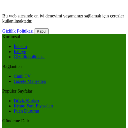
Bu web sitesinde en iyi deneyimi yaşamanızı sağlamak için çerezler
kullanılmaktadır.
Gizlilik Politikası
Kabul
Kurumsal
İletişim
Künye
Gizlilik politikası
Bağlantılar
Canlı TV
Gazete Manşetleri
Popüler Sayfalar
Döviz Kurları
Kripto Para Piyasaları
Puan Durumu
Gündeme Dair