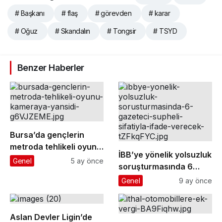
# Başkanı
# flaş
# görevden
# karar
# Oğuz
# Skandalın
# Tongsir
# TSYD
Benzer Haberler
Bursa’da gençlerin
metroda tehlikeli oyunu
İBB’ye yönelik yolsuzluk
kameraya yansıdı
Genel
5 ay önce
soruşturmasında 6
gazeteci ’şüpheli’
Genel
9 ay önce
sıfatıyla ifade verecek
Aslan Devler Ligin’de