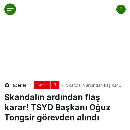
Skandalın ardından flaş karar! TSYD
Başkanı Oğuz Tongsir görevden alındı
Yorum Yap
Paylaş
Haberler
Skandalın ardından flaş karar!
Genel
TSYD Başkanı Oğuz Tongsir
Skandalın ardından flaş
görevden alındı
karar! TSYD Başkanı Oğuz
Tongsir görevden alındı