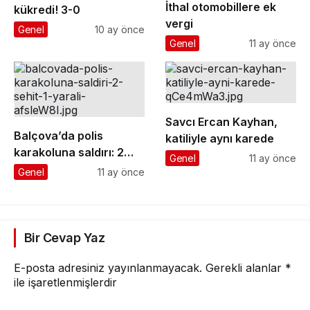
İthal otomobillere ek
kükredi! 3-0
vergi
Genel
10 ay önce
Genel
11 ay önce
Savcı Ercan Kayhan,
Balçova’da polis
katiliyle aynı karede
karakoluna saldırı: 2
Genel
11 ay önce
şehit, 1 yaralı
Genel
11 ay önce
Bir Cevap Yaz
E-posta adresiniz yayınlanmayacak.
Gerekli alanlar
*
ile işaretlenmişlerdir