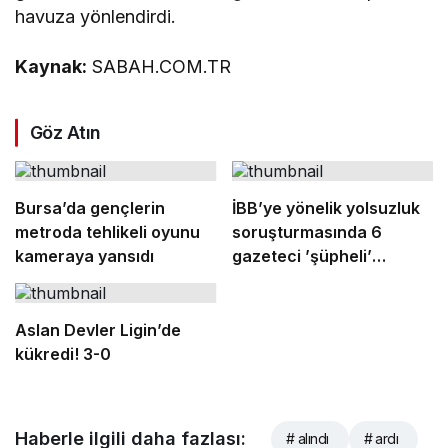
havuza yönlendirdi.
Kaynak:
SABAH.COM.TR
Göz Atın
Bursa’da gençlerin
İBB’ye yönelik yolsuzluk
metroda tehlikeli oyunu
soruşturmasında 6
kameraya yansıdı
gazeteci ’şüpheli’
sıfatıyla ifade verecek
Aslan Devler Ligin’de
kükredi! 3-0
Haberle ilgili daha fazlası:
# alındı
# ardı