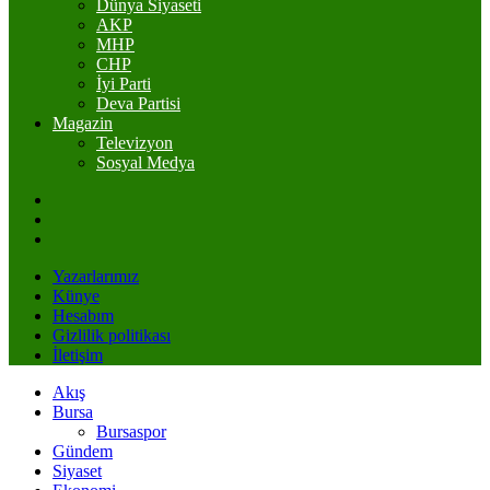
Dünya Siyaseti
AKP
MHP
CHP
İyi Parti
Deva Partisi
Magazin
Televizyon
Sosyal Medya
Yazarlarımız
Künye
Hesabım
Gizlilik politikası
İletişim
Akış
Bursa
Bursaspor
Gündem
Siyaset