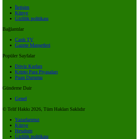
İletişim
Künye
Gizlilik politikası
Bağlantılar
Canlı TV
Gazete Manşetleri
Popüler Sayfalar
Döviz Kurları
Kripto Para Piyasaları
Puan Durumu
Gündeme Dair
Genel
© Telif Hakkı 2026, Tüm Hakları Saklıdır
Yazarlarımız
Künye
Hesabım
Gizlilik politikası