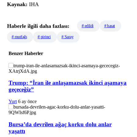
Kaynak:
IHA
Haberle ilgili daha fazlası:
# edildi
# hasat
# mutfağı
# pirinci
# Saray
Benzer Haberler
Trump: “İran ile anlaşamazsak ikinci aşamaya
geçeceğiz”
Yurt
6 ay önce
Bursa’da devrilen ağaç korku dolu anlar
yaşattı