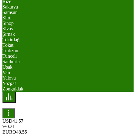
Rize
Sakarya
Samsun
Siirt
Sinop
Sivas
Şırnak
Tekirdağ
Tokat
Trabzon
Tunceli
Şanlıurfa
Uşak
Van
Yalova
Yozgat
Zonguldak
USD
41,57
%0.21
EURO
48,55