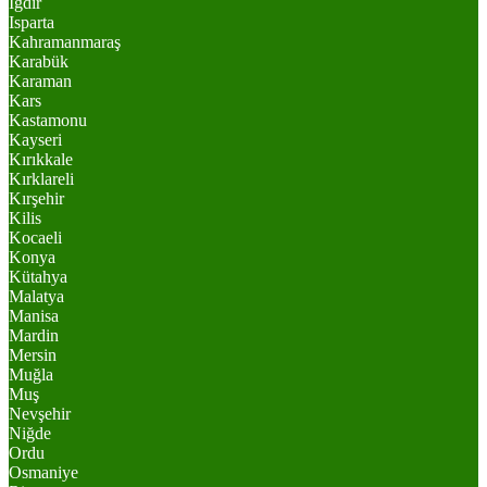
Iğdır
Isparta
Kahramanmaraş
Karabük
Karaman
Kars
Kastamonu
Kayseri
Kırıkkale
Kırklareli
Kırşehir
Kilis
Kocaeli
Konya
Kütahya
Malatya
Manisa
Mardin
Mersin
Muğla
Muş
Nevşehir
Niğde
Ordu
Osmaniye