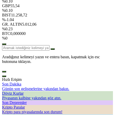
%0.10
GBP
55,54
%0.10
BIST
11.258,72
%-1.04
GR. ALTIN
5.012,06
%0.23
BTC
0,000000
%0
Aradığınız kelimeyi yazın ve entera basın, kapatmak için esc
butonuna tıklayın.
Hızlı Erişim
Son Dakika
Günün son gelişmelerine yakından bakın.
Döviz Kurlar
Piyasanın kalbine yakından göz atın.
Son Depremler
Kripto Paralar
Kripto para piyasalarında son durum!