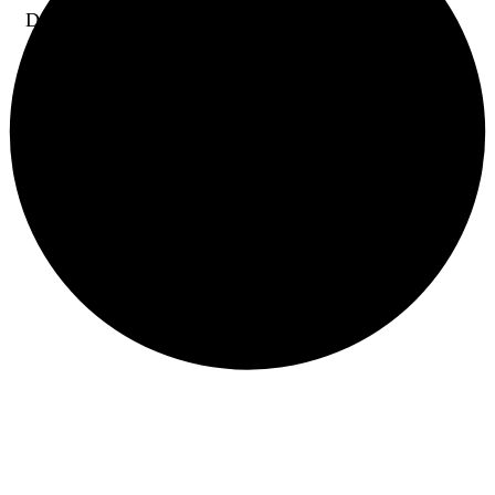
Düzce Valiliği himayelerinde Düzce İl Tarım ve
Orman Müdürlüğü ile İl Özel İdaresi iş birliğiyle
organize edilen çeltik hasat şenliğine Vali Selçuk
Aslan, il protokolü ve çiftçiler katıldı.