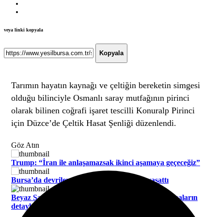
veya linki kopyala
Kopyala
Tarımın hayatın kaynağı ve çeltiğin bereketin simgesi
olduğu bilinciyle Osmanlı saray mutfağının pirinci
olarak bilinen coğrafi işaret tescilli Konuralp Pirinci
için Düzce’de Çeltik Hasat Şenliği düzenlendi.
Göz Atın
Trump: “İran ile anlaşamazsak ikinci aşamaya geçeceğiz”
Bursa’da devrilen ağaç korku dolu anlar yaşattı
Beyaz Saray, ABD-Suudi ortaklığına ilişkin anlaşmaların
detaylarını açıkladı