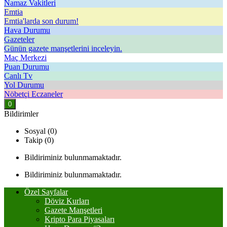
Namaz Vakitleri
Emtia
Emtia'larda son durum!
Hava Durumu
Gazeteler
Günün gazete manşetlerini inceleyin.
Maç Merkezi
Puan Durumu
Canlı Tv
Yol Durumu
Nöbetçi Eczaneler
0
Bildirimler
Sosyal (0)
Takip (0)
Bildiriminiz bulunmamaktadır.
Bildiriminiz bulunmamaktadır.
Özel Sayfalar
Döviz Kurları
Gazete Manşetleri
Kripto Para Piyasaları