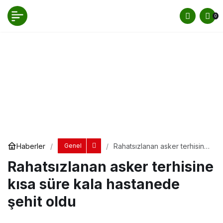
Rahatsızlanan asker terhisine kısa süre kala
0
hastanede şehit oldu
Yorum Yap
Paylaş
Haberler
Rahatsızlanan asker terhisine
Genel
kısa süre kala hastanede
Rahatsızlanan asker terhisine
şehit oldu
kısa süre kala hastanede
şehit oldu