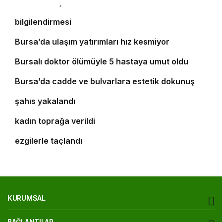
Yıldırım’da şefkat iftarı
Bursa’da öğrencilere polislik tanıtımı ve güvenlik
bilgilendirmesi
5
Bursa’da ulaşım yatırımları hız kesmiyor
6
Bursalı doktor ölümüyle 5 hastaya umut oldu
7
8
Bursa’da cadde ve bulvarlara estetik dokunuş
Bursa’da 25 yıl kesinleşmiş hapis cezası bulunan
9
şahıs yakalandı
Bursa’daki silahlı saldırıda ölen güzellik uzmanı
10
kadın toprağa verildi
‘Osmangazi Ramazan Sokağı’ huzur veren
ezgilerle taçlandı
KURUMSAL
BAĞLANTILAR