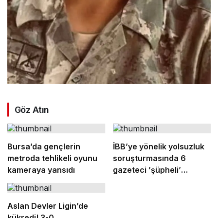
Göz Atın
Bursa’da gençlerin
İBB’ye yönelik yolsuzluk
metroda tehlikeli oyunu
soruşturmasında 6
kameraya yansıdı
gazeteci ’şüpheli’
sıfatıyla ifade verecek
Aslan Devler Ligin’de
kükredi! 3-0