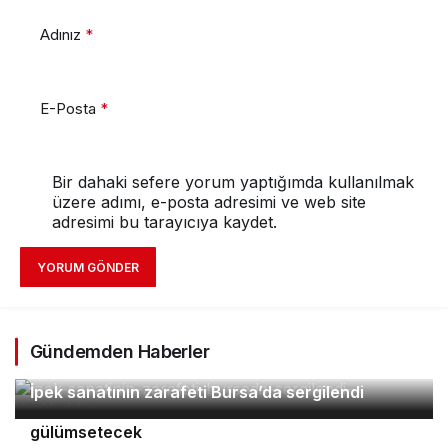
Adınız
*
E-Posta
*
Bir dahaki sefere yorum yaptığımda kullanılmak
üzere adımı, e-posta adresimi ve web site
adresimi bu tarayıcıya kaydet.
YORUM GÖNDER
Gündemden Haberler
2
İpek sanatının zarafeti Bursa’da sergilendi
Orhaneli’nin turizm potansiyeli Bursa’yı
3
4
gülümsetecek