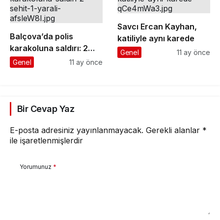
Savcı Ercan Kayhan,
Balçova’da polis
katiliyle aynı karede
karakoluna saldırı: 2
Genel
11 ay önce
şehit, 1 yaralı
Genel
11 ay önce
Bir Cevap Yaz
E-posta adresiniz yayınlanmayacak.
Gerekli alanlar
*
ile işaretlenmişlerdir
Yorumunuz
*