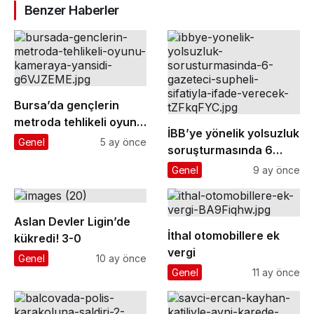
Benzer Haberler
Bursa’da gençlerin
metroda tehlikeli oyunu
İBB’ye yönelik yolsuzluk
kameraya yansıdı
Genel
5 ay önce
soruşturmasında 6
gazeteci ’şüpheli’
Genel
9 ay önce
sıfatıyla ifade verecek
Aslan Devler Ligin’de
İthal otomobillere ek
kükredi! 3-0
vergi
Genel
10 ay önce
Genel
11 ay önce