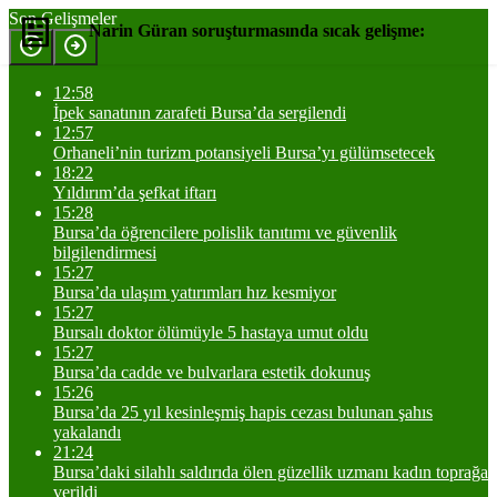
Son Gelişmeler
Narin Güran soruşturmasında sıcak gelişme:
Örnekler alındı!
12:58
İpek sanatının zarafeti Bursa’da sergilendi
12:57
Orhaneli’nin turizm potansiyeli Bursa’yı gülümsetecek
Yorum Yap
Paylaş
18:22
Yıldırım’da şefkat iftarı
15:28
Bursa’da öğrencilere polislik tanıtımı ve güvenlik
bilgilendirmesi
15:27
Bursa’da ulaşım yatırımları hız kesmiyor
15:27
Bursalı doktor ölümüyle 5 hastaya umut oldu
15:27
Bursa’da cadde ve bulvarlara estetik dokunuş
15:26
Bursa’da 25 yıl kesinleşmiş hapis cezası bulunan şahıs
yakalandı
21:24
Bursa’daki silahlı saldırıda ölen güzellik uzmanı kadın toprağa
verildi