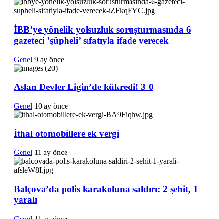
İBB’ye yönelik yolsuzluk soruşturmasında 6
gazeteci ’şüpheli’ sıfatıyla ifade verecek
Genel
9 ay önce
Aslan Devler Ligin’de kükredi! 3-0
Genel
10 ay önce
İthal otomobillere ek vergi
Genel
11 ay önce
Balçova’da polis karakoluna saldırı: 2 şehit, 1
yaralı
Genel
11 ay önce