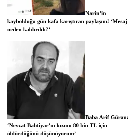
Narin’in
kaybolduğu gün kafa karıştıran paylaşım! ‘Mesaj
neden kaldırıldı?’
Baba Arif Güran:
‘Nevzat Bahtiyar’ın kızımı 80 bin TL için
öldürdüğünü düşünüyorum’