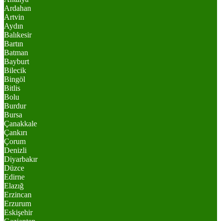
Ardahan
Artvin
Aydın
Balıkesir
Bartın
Batman
Bayburt
Bilecik
Bingöl
Bitlis
Bolu
Burdur
Bursa
Çanakkale
Çankırı
Çorum
Denizli
Diyarbakır
Düzce
Edirne
Elazığ
Erzincan
Erzurum
Eskişehir