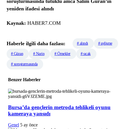
soruşturmasında tutuklu amca Salim Güran’ın
yeniden ifadesi alındı
Kaynak:
HABER7.COM
Haberle ilgili daha fazlası:
# alındı
# gelişme
# Güran
# Narin
# Örnekler
# sıcak
# soruşturmasında
Benzer Haberler
Bursa’da gençlerin metroda tehlikeli oyunu
kameraya yansıdı
Genel
5 ay önce