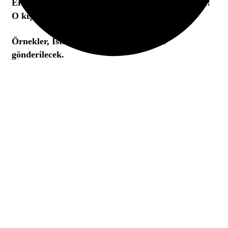
Erdoğan’dan son dakika Narin Güran açıklaması!
O kişilere çok sert tepki
Örnekler, İstanbul Adli Tıp Kurumuna
gönderilecek.