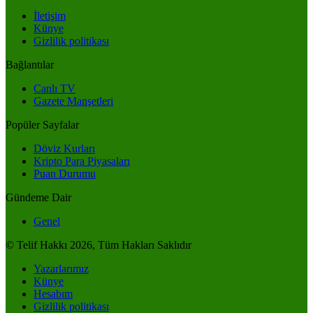
İletişim
Künye
Gizlilik politikası
Bağlantılar
Canlı TV
Gazete Manşetleri
Popüler Sayfalar
Döviz Kurları
Kripto Para Piyasaları
Puan Durumu
Gündeme Dair
Genel
© Telif Hakkı 2026, Tüm Hakları Saklıdır
Yazarlarımız
Künye
Hesabım
Gizlilik politikası