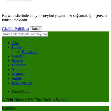
Bu web sitesinde en iyi deneyimi yaşamanızı sağlamak için çerezler
kullanılmaktadır.
Gizlilik Politikası
Kabul
Akış
Bursa
Bursaspor
Gündem
Siyaset
Ekonomi
Yurt
Magazin
Sağlık
Köşe yazıları
Gece Modu
© Telif Hakkı 2026, Tüm Hakları Saklıdır
Kurumsal