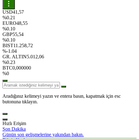
USD
41,57
%0.21
EURO
48,55
%0.10
GBP
55,54
%0.10
BIST
11.258,72
%-1.04
GR. ALTIN
5.012,06
%0.23
BTC
0,000000
%0
Aradığınız kelimeyi yazın ve entera basın, kapatmak için esc
butonuna tıklayın.
Hızlı Erişim
Son Dakika
Günün son gelişmelerine yakından bakın.