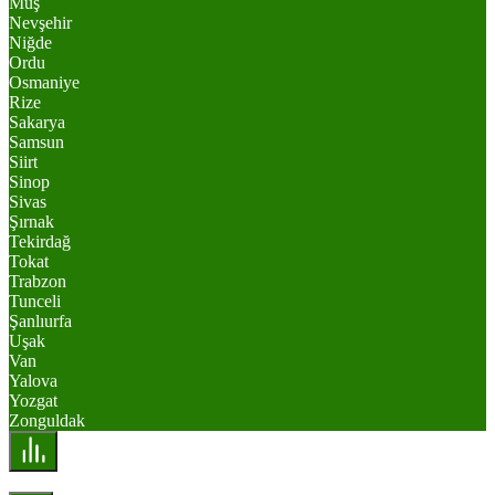
Muş
Nevşehir
Niğde
Ordu
Osmaniye
Rize
Sakarya
Samsun
Siirt
Sinop
Sivas
Şırnak
Tekirdağ
Tokat
Trabzon
Tunceli
Şanlıurfa
Uşak
Van
Yalova
Yozgat
Zonguldak