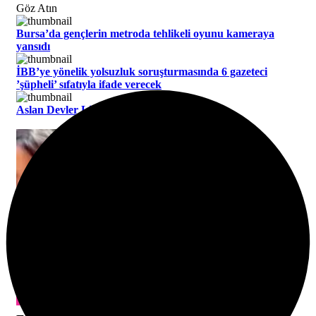
Göz Atın
Bursa’da gençlerin metroda tehlikeli oyunu kameraya
yansıdı
İBB’ye yönelik yolsuzluk soruşturmasında 6 gazeteci
’şüpheli’ sıfatıyla ifade verecek
Aslan Devler Ligin’de kükredi! 3-0
Cumhurbaşkanı