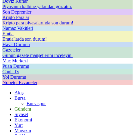
Döviz Kurlar
Piyasanın kalbine yakından göz atın.
Son Depremler
Kripto Paralar
Kripto para piyasalarında son durum!
Namaz Vakitleri
Emtia
Emtia'larda son durum!
Hava Durumu
Gazeteler
Günün gazete manşetlerini inceleyin.
Maç Merkezi
Puan Durumu
Canlı Tv
Yol Durumu
Nöbetçi Eczaneler
Akış
Bursa
Bursaspor
Gündem
Siyaset
Ekonomi
Yurt
Magazin