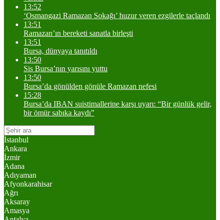
13:52
‘Osmangazi Ramazan Sokağı’ huzur veren ezgilerle taçlandı
13:51
Ramazan’ın bereketi sanatla birleşti
13:51
Bursa, dünyaya tanıtıldı
13:50
Sis Bursa’nın yarısını yuttu
13:50
Bursa’da gönülden gönüle Ramazan nefesi
15:28
Bursa’da IBAN suistimallerine karşı uyarı: “Bir günlük gelir,
bir ömür sabıka kaydı”
İstanbul
Ankara
İzmir
Adana
Adıyaman
Afyonkarahisar
Ağrı
Aksaray
Amasya
Antalya