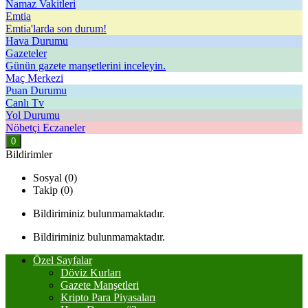
Namaz Vakitleri
Emtia
Emtia'larda son durum!
Hava Durumu
Gazeteler
Günün gazete manşetlerini inceleyin.
Maç Merkezi
Puan Durumu
Canlı Tv
Yol Durumu
Nöbetçi Eczaneler
0
Bildirimler
Sosyal (0)
Takip (0)
Bildiriminiz bulunmamaktadır.
Bildiriminiz bulunmamaktadır.
Özel Sayfalar
Döviz Kurları
Gazete Manşetleri
Kripto Para Piyasaları