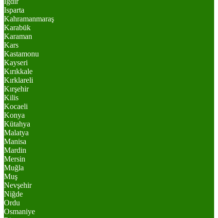
Iğdır
Isparta
Kahramanmaraş
Karabük
Karaman
Kars
Kastamonu
Kayseri
Kırıkkale
Kırklareli
Kırşehir
Kilis
Kocaeli
Konya
Kütahya
Malatya
Manisa
Mardin
Mersin
Muğla
Muş
Nevşehir
Niğde
Ordu
Osmaniye