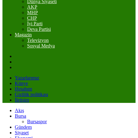
Dünya Siyaseti
AKP
MHP
CHP
İyi Parti
Deva Partisi
Magazin
Televizyon
Sosyal Medya
Yazarlarımız
Künye
Hesabım
Gizlilik politikası
İletişim
Akış
Bursa
Bursaspor
Gündem
Siyaset