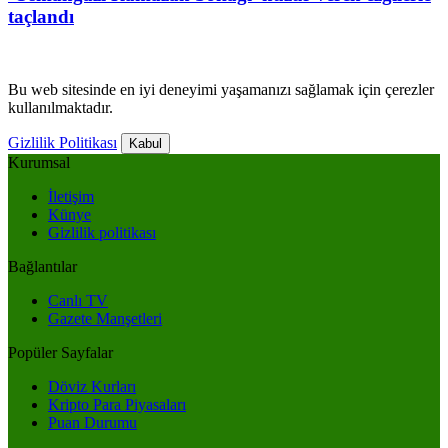
taçlandı
Bu web sitesinde en iyi deneyimi yaşamanızı sağlamak için çerezler
kullanılmaktadır.
Gizlilik Politikası
Kabul
Kurumsal
İletişim
Künye
Gizlilik politikası
Bağlantılar
Canlı TV
Gazete Manşetleri
Popüler Sayfalar
Döviz Kurları
Kripto Para Piyasaları
Puan Durumu