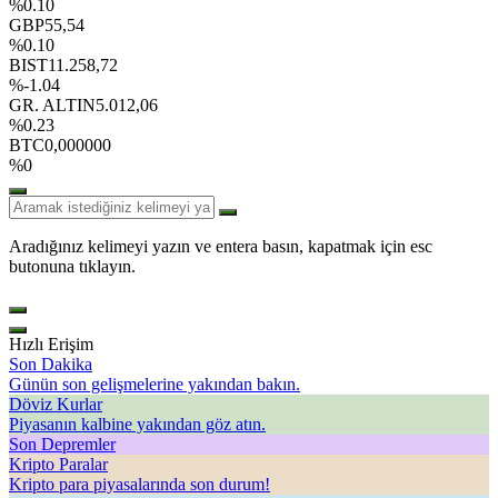
%0.10
GBP
55,54
%0.10
BIST
11.258,72
%-1.04
GR. ALTIN
5.012,06
%0.23
BTC
0,000000
%0
Aradığınız kelimeyi yazın ve entera basın, kapatmak için esc
butonuna tıklayın.
Hızlı Erişim
Son Dakika
Günün son gelişmelerine yakından bakın.
Döviz Kurlar
Piyasanın kalbine yakından göz atın.
Son Depremler
Kripto Paralar
Kripto para piyasalarında son durum!