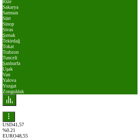
Rize
Sakarya
Samsun
Siirt
Sinop
Sivas
Şırnak
Tekirdağ
Tokat
Trabzon
Tunceli
Şanlıurfa
Uşak
Van
Yalova
Yozgat
Zonguldak
USD
41,57
%0.21
EURO
48,55