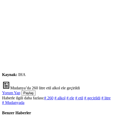
Kaynak:
IHA
Mudanya’da 260 litre etil alkol ele geçirildi
Yorum Yap
Paylaş
Haberle ilgili daha fazlası:
# 260
# alkol
# ele
# etil
# geçirildi
# litre
# Mudanyada
Benzer Haberler