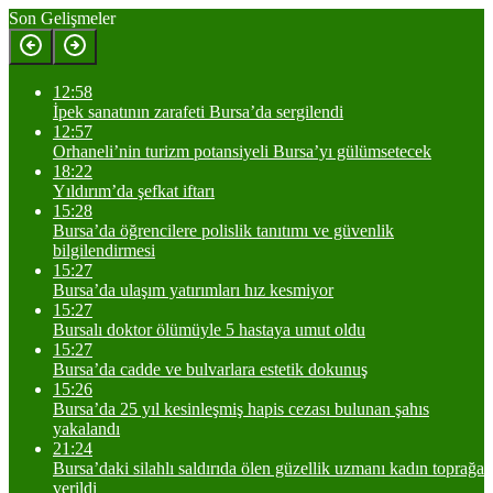
Son Gelişmeler
12:58
İpek sanatının zarafeti Bursa’da sergilendi
12:57
Orhaneli’nin turizm potansiyeli Bursa’yı gülümsetecek
18:22
Yıldırım’da şefkat iftarı
15:28
Bursa’da öğrencilere polislik tanıtımı ve güvenlik
bilgilendirmesi
15:27
Bursa’da ulaşım yatırımları hız kesmiyor
15:27
Bursalı doktor ölümüyle 5 hastaya umut oldu
15:27
Bursa’da cadde ve bulvarlara estetik dokunuş
15:26
Bursa’da 25 yıl kesinleşmiş hapis cezası bulunan şahıs
yakalandı
21:24
Bursa’daki silahlı saldırıda ölen güzellik uzmanı kadın toprağa
verildi