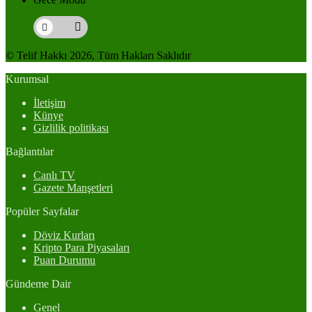
© Telif Hakkı 2026, Tüm Hakları Saklıdır
Kurumsal
İletişim
Künye
Gizlilik politikası
Bağlantılar
Canlı TV
Gazete Manşetleri
Popüler Sayfalar
Döviz Kurları
Kripto Para Piyasaları
Puan Durumu
Gündeme Dair
Genel