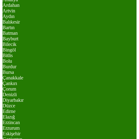
Ardahan
Artvin
Aydın
Balıkesir
Bartın
Batman
Bayburt
Bilecik
Bingöl
Bitlis
Bolu
Burdur
Bursa
Çanakkale
Çankırı
Çorum
Denizli
Diyarbakır
Düzce
Edirne
Elazığ
Erzincan
Erzurum
Eskişehir