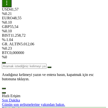
USD
41,57
%0.21
EURO
48,55
%0.10
GBP
55,54
%0.10
BIST
11.258,72
%-1.04
GR. ALTIN
5.012,06
%0.23
BTC
0,000000
%0
Aradığınız kelimeyi yazın ve entera basın, kapatmak için esc
butonuna tıklayın.
Hızlı Erişim
Son Dakika
Günün son gelişmelerine yakından bakın.