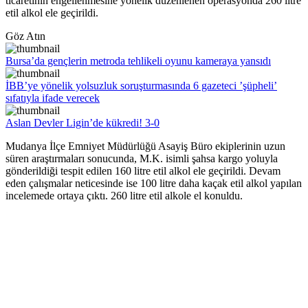
ticaretinin engellenmesine yönelik düzenlenen operasyonda 260 litre
etil alkol ele geçirildi.
Göz Atın
Bursa’da gençlerin metroda tehlikeli oyunu kameraya yansıdı
İBB’ye yönelik yolsuzluk soruşturmasında 6 gazeteci ’şüpheli’
sıfatıyla ifade verecek
Aslan Devler Ligin’de kükredi! 3-0
Mudanya İlçe Emniyet Müdürlüğü Asayiş Büro ekiplerinin uzun
süren araştırmaları sonucunda, M.K. isimli şahsa kargo yoluyla
gönderildiği tespit edilen 160 litre etil alkol ele geçirildi. Devam
eden çalışmalar neticesinde ise 100 litre daha kaçak etil alkol yapılan
incelemede ortaya çıktı. 260 litre etil alkole el konuldu.