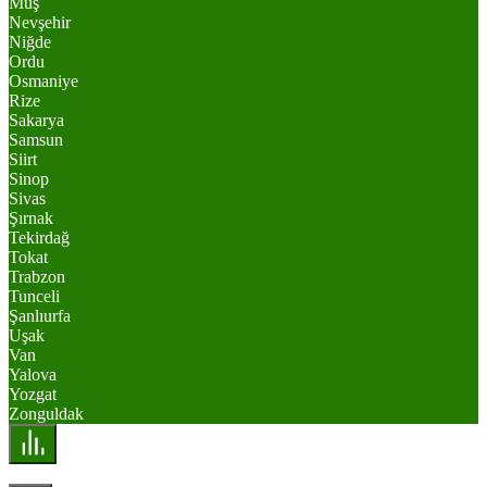
Muş
Nevşehir
Niğde
Ordu
Osmaniye
Rize
Sakarya
Samsun
Siirt
Sinop
Sivas
Şırnak
Tekirdağ
Tokat
Trabzon
Tunceli
Şanlıurfa
Uşak
Van
Yalova
Yozgat
Zonguldak