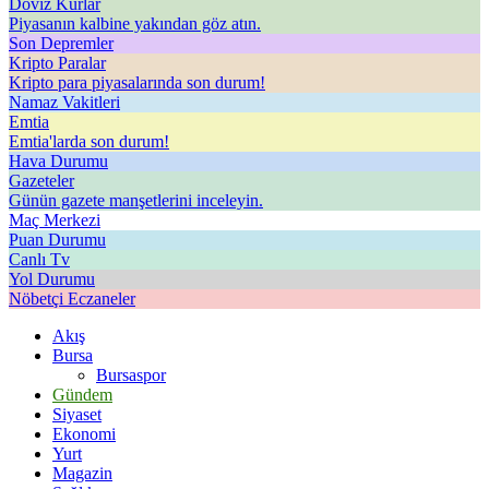
Döviz Kurlar
Piyasanın kalbine yakından göz atın.
Son Depremler
Kripto Paralar
Kripto para piyasalarında son durum!
Namaz Vakitleri
Emtia
Emtia'larda son durum!
Hava Durumu
Gazeteler
Günün gazete manşetlerini inceleyin.
Maç Merkezi
Puan Durumu
Canlı Tv
Yol Durumu
Nöbetçi Eczaneler
Akış
Bursa
Bursaspor
Gündem
Siyaset
Ekonomi
Yurt
Magazin