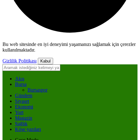
Bu web sitesinde en iyi deneyimi yaşamanızı sağlamak için çerezler
kullanılmaktadır.
Gizlilik Politikası
Kabul
Akış
Bursa
Bursaspor
Gündem
Siyaset
Ekonomi
Yurt
Magazin
Sağlık
Köşe yazıları
Gece Modu