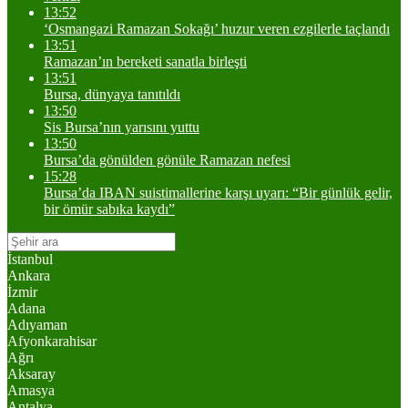
13:52
‘Osmangazi Ramazan Sokağı’ huzur veren ezgilerle taçlandı
13:51
Ramazan’ın bereketi sanatla birleşti
13:51
Bursa, dünyaya tanıtıldı
13:50
Sis Bursa’nın yarısını yuttu
13:50
Bursa’da gönülden gönüle Ramazan nefesi
15:28
Bursa’da IBAN suistimallerine karşı uyarı: “Bir günlük gelir,
bir ömür sabıka kaydı”
İstanbul
Ankara
İzmir
Adana
Adıyaman
Afyonkarahisar
Ağrı
Aksaray
Amasya
Antalya