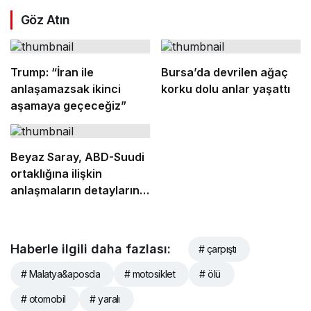
Göz Atın
Trump: “İran ile
Bursa’da devrilen ağaç
anlaşamazsak ikinci
korku dolu anlar yaşattı
aşamaya geçeceğiz”
Beyaz Saray, ABD-Suudi
ortaklığına ilişkin
anlaşmaların detaylarını
açıkladı
Haberle ilgili daha fazlası:
# çarpıştı
# Malatya&aposda
# motosiklet
# ölü
# otomobil
# yaralı