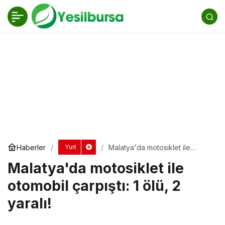
Malatya'da motosiklet ile otomobil çarpıştı: 1
ölü, 2 yaralı!
Yorum Yap
Paylaş
Haberler
Malatya'da motosiklet ile
Yurt
otomobil çarpıştı: 1 ölü, 2 yaralı!
Malatya'da motosiklet ile
otomobil çarpıştı: 1 ölü, 2
yaralı!