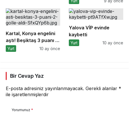
detaylarını açıkladı
Yurt
9 ay önce
Bursa’dan destek
Yalova VİP evinde
Kartal, Konya engelini
kaybetti
aştı! Beşiktaş 3 puanı 2
Yurt
10 ay önce
golle aldı
Yurt
10 ay önce
Bir Cevap Yaz
E-posta adresiniz yayınlanmayacak.
Gerekli alanlar
*
ile işaretlenmişlerdir
Yorumunuz
*