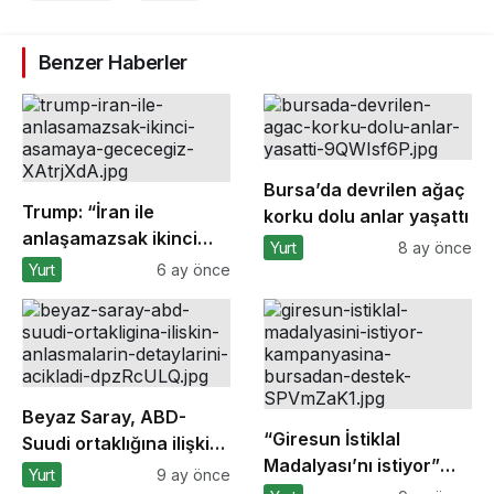
Benzer Haberler
Bursa’da devrilen ağaç
Trump: “İran ile
korku dolu anlar yaşattı
anlaşamazsak ikinci
Yurt
8 ay önce
aşamaya geçeceğiz”
Yurt
6 ay önce
Beyaz Saray, ABD-
“Giresun İstiklal
Suudi ortaklığına ilişkin
Madalyası’nı istiyor”
anlaşmaların
Yurt
9 ay önce
kampanyasına