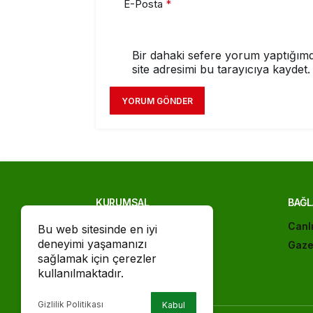
E-Posta
*
Bir dahaki sefere yorum yaptığımd
site adresimi bu tarayıcıya kaydet.
YORUM GÖNDER
KURUMSAL
BAĞL
İletişim
Canl
Bu web sitesinde en iyi
deneyimi yaşamanızı
Künye
Gaze
sağlamak için çerezler
Gizlilik politikası
kullanılmaktadır.
Gizlilik Politikası
Kabul