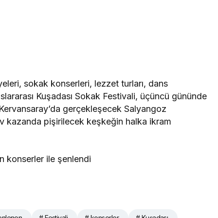
ri, sokak konserleri, lezzet turları, dans
Uluslararası Kuşadası Sokak Festivali, üçüncü gününde
hi Kervansaray’da gerçekleşecek Salyangoz
v kazanda pişirilecek keşkeğin halka ikram
enlenen
# Festivali
# konserler
# Kuşadası