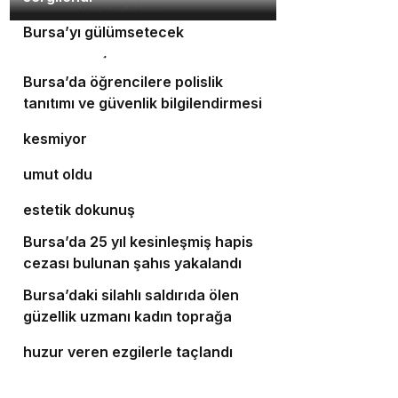
Orhaneli’nin turizm potansiyeli
3
Bursa’yı gülümsetecek
4
Yıldırım’da şefkat iftarı
Bursa’da öğrencilere polislik
5
tanıtımı ve güvenlik bilgilendirmesi
Bursa’da ulaşım yatırımları hız
6
kesmiyor
Bursalı doktor ölümüyle 5 hastaya
7
umut oldu
Bursa’da cadde ve bulvarlara
8
estetik dokunuş
Bursa’da 25 yıl kesinleşmiş hapis
9
cezası bulunan şahıs yakalandı
Bursa’daki silahlı saldırıda ölen
10
güzellik uzmanı kadın toprağa
‘Osmangazi Ramazan Sokağı’
verildi
huzur veren ezgilerle taçlandı