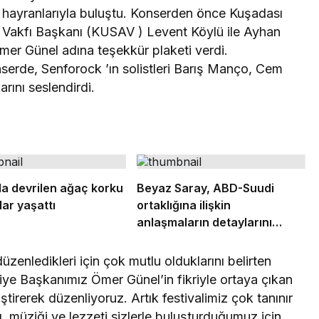
hayranlarıyla buluştu. Konserden önce Kuşadası
m Vakfı Başkanı (KUSAV ) Levent Köylü ile Ayhan
r Günel adına teşekkür plaketi verdi.
nserde, Senforock ’ın solistleri Barış Manço, Cem
arını seslendirdi.
a devrilen ağaç korku
Beyaz Saray, ABD-Suudi
lar yaşattı
ortaklığına ilişkin
anlaşmaların detaylarını
açıkladı
üzenledikleri için çok mutlu olduklarını belirten
e Başkanımız Ömer Günel’in fikriyle ortaya çıkan
ştirerek düzenliyoruz. Artık festivalimiz çok tanınır
tı, müziği ve lezzeti sizlerle buluşturduğumuz için