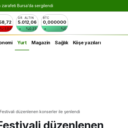
n zarafeti Bursa’da sergilendi
GR. ALTIN
BTC
258,72
5.012,06
0,000000
%-1.04
%0.23
%0
onomi
Yurt
Magazin
Sağlık
Köşe yazıları
estivali düzenlenen konserler ile şenlendi
estivali düzenlenen