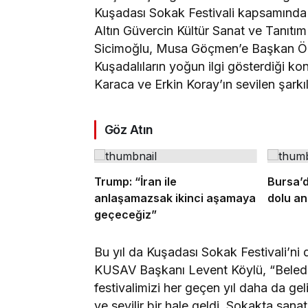
Kuşadası Sokak Festivali kapsamında 
Altın Güvercin Kültür Sanat ve Tanıtı
Sicimoğlu, Musa Göçmen’e Başkan Öme
Kuşadalıların yoğun ilgi gösterdiği ko
Karaca ve Erkin Koray’ın sevilen şarkıl
Göz Atın
Trump: “İran ile
Bursa’d
anlaşamazsak ikinci aşamaya
dolu an
geçeceğiz”
Bu yıl da Kuşadası Sokak Festivali’ni d
KUSAV Başkanı Levent Köylü, “Belediy
festivalimizi her geçen yıl daha da geli
ve sevilir bir hale geldi. Sokakta sana