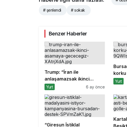
# şenlendi
# sokak
Benzer Haberler
Bursa
Trump: “İran ile
korku 
anlaşamazsak ikinci
Yurt
aşamaya geçeceğiz”
Yurt
6 ay önce
Kartal
“Giresun İstiklal
Beşikt