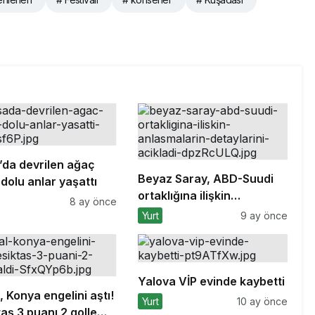
’da devrilen ağaç
Beyaz Saray, ABD-Suudi
dolu anlar yaşattı
ortaklığına ilişkin
8 ay önce
anlaşmaların detaylarını
Yurt
9 ay önce
açıkladı
Yalova VİP evinde kaybetti
, Konya engelini aştı!
Yurt
10 ay önce
aş 3 puanı 2 golle