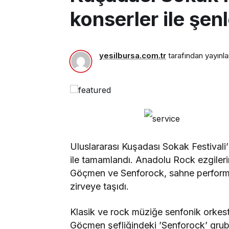
konserler ile şen
yesilbursa.com.tr
tarafından yayınla
Uluslararası Kuşadası Sokak Festival
ile tamamlandı. Anadolu Rock ezgileri
Göçmen ve Senforock, sahne performa
zirveye taşıdı.
Klasik ve rock müziğe senfonik orkest
Göçmen şefliğindeki ’Senforock’ grubu