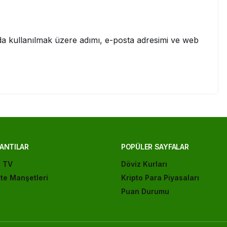
a kullanılmak üzere adımı, e-posta adresimi ve web
ANTILAR
POPÜLER SAYFALAR
ı TV
Döviz Kurları
te Manşetleri
Kripto Para Piyasaları
Puan Durumu