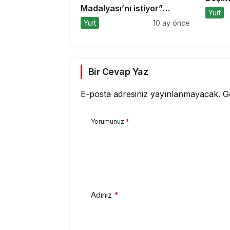
Madalyası’nı istiyor”
aldı
Yurt
kampanyasına Bursa’dan
Yurt
10 ay önce
destek
Bir Cevap Yaz
E-posta adresiniz yayınlanmayacak.
G
Yorumunuz
*
Adınız
*