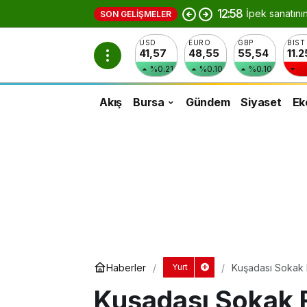
12:58
İpek sanatını
SON GELIŞMELER
USD
EURO
GBP
BIST
41,57
48,55
55,54
11.
%0.21
%0.10
%0.10
Akış
Bursa
Gündem
Siyaset
Ek
Haberler
Kuşadası Sokak F
Yurt
Kuşadası Sokak F