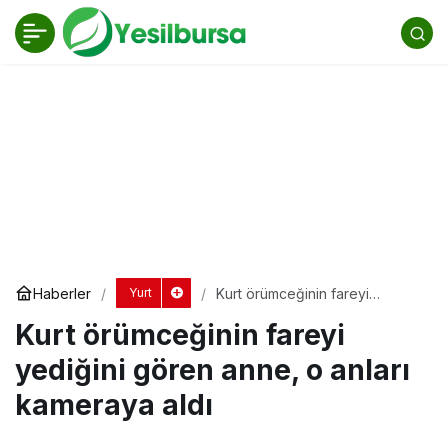
Kurt örümceğinin fareyi yediğini gören anne,
o anları kameraya aldı
Yorum Yap
Haberler
Kurt örümceğinin fareyi
Yurt
yediğini gören anne, o anları
Kurt örümceğinin fareyi
kameraya aldı
yediğini gören anne, o anları
kameraya aldı