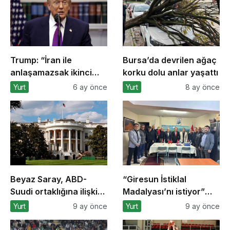
Trump: “İran ile
Bursa’da devrilen ağaç
anlaşamazsak ikinci
korku dolu anlar yaşattı
aşamaya geçeceğiz”
Yurt
6 ay önce
Yurt
8 ay önce
Beyaz Saray, ABD-
“Giresun İstiklal
Suudi ortaklığına ilişkin
Madalyası’nı istiyor”
anlaşmaların
kampanyasına
Yurt
9 ay önce
Yurt
9 ay önce
detaylarını açıkladı
Bursa’dan destek