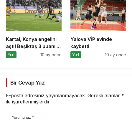
Kartal, Konya engelini
Yalova VİP evinde
aştı! Beşiktaş 3 puanı 2
kaybetti
golle aldı
Yurt
10 ay önce
Yurt
10 ay önce
Bir Cevap Yaz
E-posta adresiniz yayınlanmayacak.
Gerekli alanlar
*
ile işaretlenmişlerdir
Yorumunuz
*