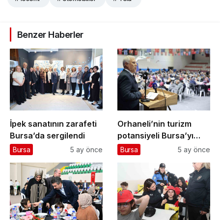
Benzer Haberler
İpek sanatının zarafeti
Orhaneli’nin turizm
Bursa’da sergilendi
potansiyeli Bursa’yı
gülümsetecek
Bursa
5 ay önce
Bursa
5 ay önce