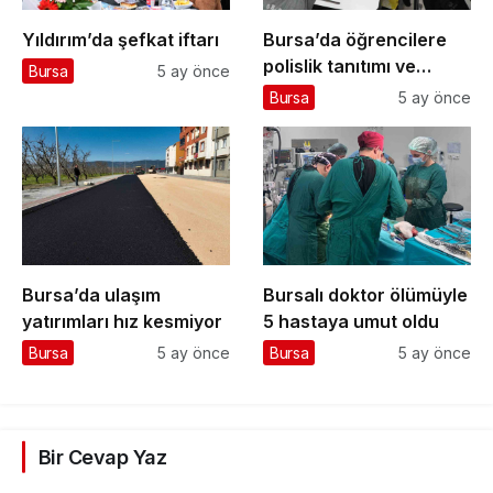
Yıldırım’da şefkat iftarı
Bursa’da öğrencilere
polislik tanıtımı ve
Bursa
5 ay önce
güvenlik bilgilendirmesi
Bursa
5 ay önce
Bursa’da ulaşım
Bursalı doktor ölümüyle
yatırımları hız kesmiyor
5 hastaya umut oldu
Bursa
5 ay önce
Bursa
5 ay önce
Bir Cevap Yaz