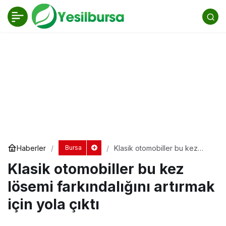
Klasik otomobiller bu kez lösemi
farkındalığını artırmak için yola çıktı
Yorum Yap
Haberler
Klasik otomobiller bu kez
Bursa
lösemi farkındalığını artırmak
Klasik otomobiller bu kez
için yola çıktı
lösemi farkındalığını artırmak
için yola çıktı