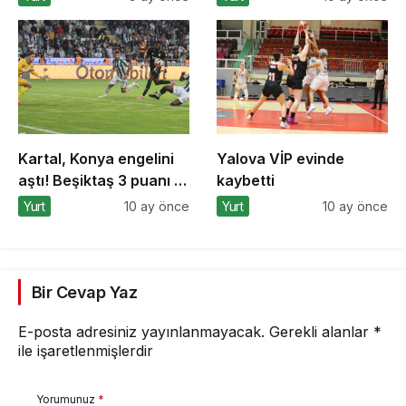
detaylarını açıkladı
Bursa’dan destek
Kartal, Konya engelini
Yalova VİP evinde
aştı! Beşiktaş 3 puanı 2
kaybetti
golle aldı
Yurt
10 ay önce
Yurt
10 ay önce
Bir Cevap Yaz
E-posta adresiniz yayınlanmayacak.
Gerekli alanlar
*
ile işaretlenmişlerdir
Yorumunuz
*