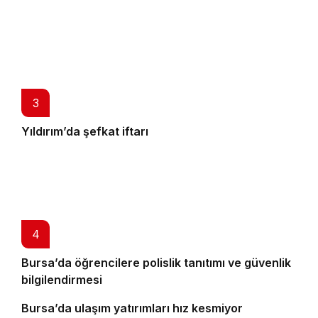
3
Yıldırım’da şefkat iftarı
4
Bursa’da öğrencilere polislik tanıtımı ve güvenlik
bilgilendirmesi
5
Bursa’da ulaşım yatırımları hız kesmiyor
6