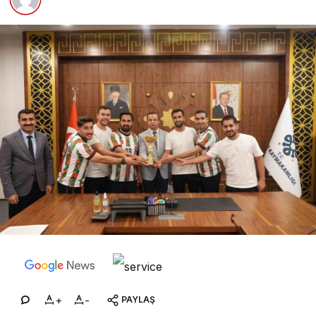
+
-
PAYLAŞ