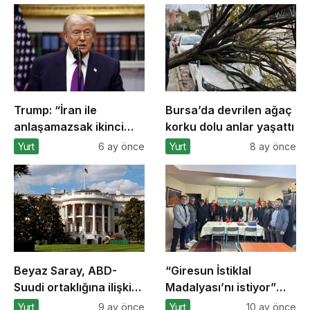
Trump: “İran ile
Bursa’da devrilen ağaç
anlaşamazsak ikinci
korku dolu anlar yaşattı
aşamaya geçeceğiz”
Yurt
6 ay önce
Yurt
8 ay önce
Beyaz Saray, ABD-
“Giresun İstiklal
Suudi ortaklığına ilişkin
Madalyası’nı istiyor”
anlaşmaların
kampanyasına
Yurt
9 ay önce
Yurt
10 ay önce