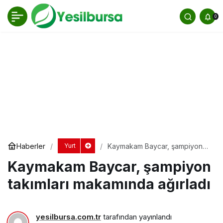
Kaymakam Baycar, şampiyon takımları
0
makamında ağırladı
Yorum Yap
Haberler
Kaymakam Baycar, şampiyon
Yurt
takımları makamında ağırladı
Kaymakam Baycar, şampiyon
takımları makamında ağırladı
yesilbursa.com.tr
tarafından yayınlandı