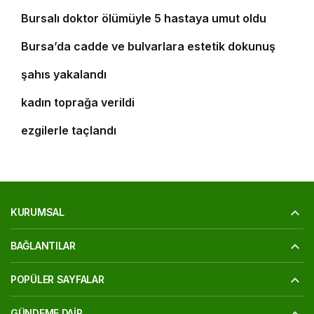
Bursalı doktor ölümüyle 5 hastaya umut oldu
7
8
Bursa’da cadde ve bulvarlara estetik dokunuş
Bursa’da 25 yıl kesinleşmiş hapis cezası bulunan
9
şahıs yakalandı
Bursa’daki silahlı saldırıda ölen güzellik uzmanı
10
kadın toprağa verildi
‘Osmangazi Ramazan Sokağı’ huzur veren
ezgilerle taçlandı
KURUMSAL
BAĞLANTILAR
POPÜLER SAYFALAR
GÜNDEME DAIR