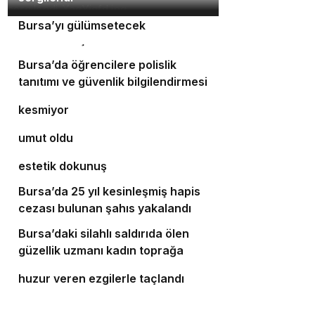
Orhaneli’nin turizm potansiyeli
3
Bursa’yı gülümsetecek
4
Yıldırım’da şefkat iftarı
Bursa’da öğrencilere polislik
5
tanıtımı ve güvenlik bilgilendirmesi
Bursa’da ulaşım yatırımları hız
6
kesmiyor
Bursalı doktor ölümüyle 5 hastaya
7
umut oldu
Bursa’da cadde ve bulvarlara
8
estetik dokunuş
Bursa’da 25 yıl kesinleşmiş hapis
9
cezası bulunan şahıs yakalandı
Bursa’daki silahlı saldırıda ölen
10
güzellik uzmanı kadın toprağa
‘Osmangazi Ramazan Sokağı’
verildi
huzur veren ezgilerle taçlandı