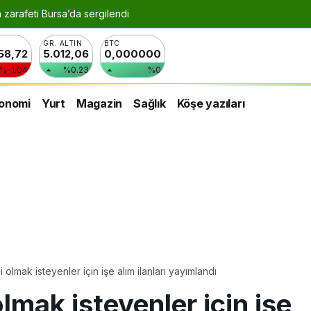
turizm potansiyeli Bursa’yı gülümsetecek
GR. ALTIN
BTC
258,72
5.012,06
0,000000
%-1.04
%0.23
%0
onomi
Yurt
Magazin
Sağlık
Köşe yazıları
olmak isteyenler için işe alım ilanları yayımlandı
mak isteyenler için işe