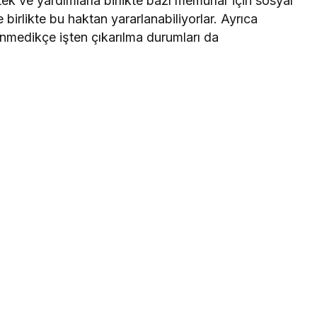
 ve yardımlarla birlikte bazı memurlar için sosyal
e birlikte bu haktan yararlanabiliyorlar. Ayrıca
lenmedikçe işten çıkarılma durumları da