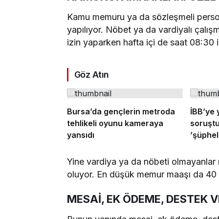
Kamu memuru ya da sözleşmeli person
yapılıyor. Nöbet ya da vardiyalı çalışm
izin yaparken hafta içi de saat 08:30 
Göz Atın
Bursa’da gençlerin metroda
İBB’ye 
tehlikeli oyunu kameraya
soruşt
yansıdı
’şüpheli
verece
Yine vardiya ya da nöbeti olmayanlar r
oluyor. En düşük memur maaşı da 40 bi
MESAİ, EK ÖDEME, DESTEK 