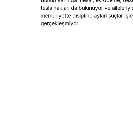
Bunun yanında mesai, ek ödeme, destek
tesis hakları da bulunuyor ve aileleriyl
memuriyette disipline aykırı suçlar iş
gerçekleşmiyor.