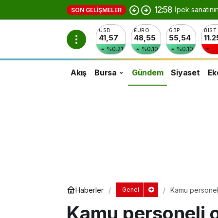
12:57
Orhaneli’nin 
SON GELIŞMELER
USD
EURO
GBP
BIST
41,57
48,55
55,54
11.
%0.21
%0.10
%0.10
Akış
Bursa
Gündem
Siyaset
Ek
Haberler
Kamu personeli 
Genel
Kamu personeli ol