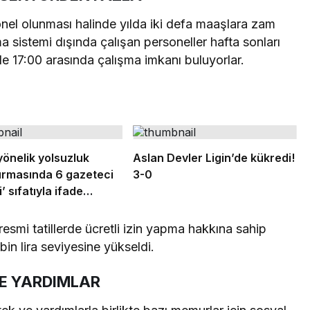
el olunması halinde yılda iki defa maaşlara zam
a sistemi dışında çalışan personeller hafta sonları
ile 17:00 arasında çalışma imkanı buluyorlar.
yönelik yolsuzluk
Aslan Devler Ligin’de kükredi!
urmasında 6 gazeteci
3-0
’ sıfatıyla ifade
k
esmi tatillerde ücretli izin yapma hakkına sahip
n lira seviyesine yükseldi.
VE YARDIMLAR