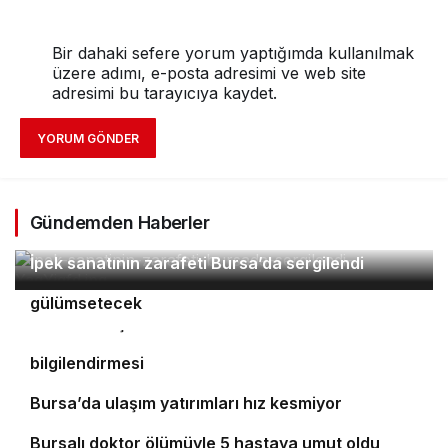
Bir dahaki sefere yorum yaptığımda kullanılmak
üzere adımı, e-posta adresimi ve web site
adresimi bu tarayıcıya kaydet.
YORUM GÖNDER
Gündemden Haberler
2
İpek sanatının zarafeti Bursa’da sergilendi
Orhaneli’nin turizm potansiyeli Bursa’yı
3
4
gülümsetecek
Yıldırım’da şefkat iftarı
Bursa’da öğrencilere polislik tanıtımı ve güvenlik
bilgilendirmesi
5
Bursa’da ulaşım yatırımları hız kesmiyor
6
Bursalı doktor ölümüyle 5 hastaya umut oldu
7