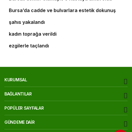
8
Bursa’da cadde ve bulvarlara estetik dokunuş
Bursa’da 25 yıl kesinleşmiş hapis cezası bulunan
9
şahıs yakalandı
Bursa’daki silahlı saldırıda ölen güzellik uzmanı
10
kadın toprağa verildi
‘Osmangazi Ramazan Sokağı’ huzur veren
ezgilerle taçlandı
KURUMSAL
BAĞLANTILAR
POPÜLER SAYFALAR
GÜNDEME DAIR