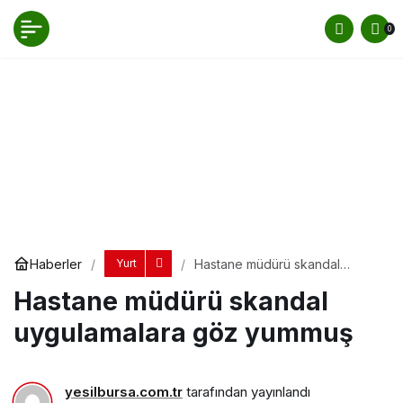
Hastane müdürü skandal uygulamalara göz
0
yummuş
Yorum Yap
Paylaş
Haberler
Hastane müdürü skandal
Yurt
uygulamalara göz yummuş
Hastane müdürü skandal
uygulamalara göz yummuş
yesilbursa.com.tr
tarafından yayınlandı