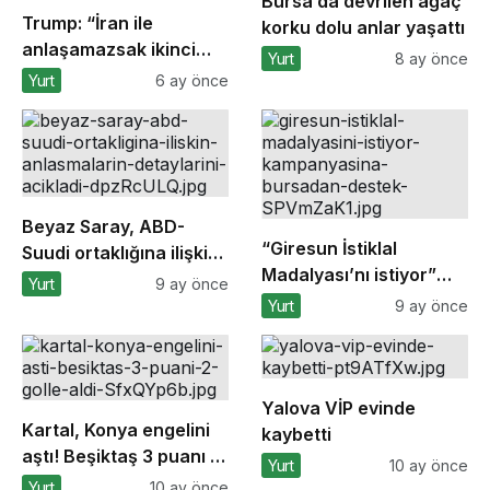
Bursa’da devrilen ağaç
Trump: “İran ile
korku dolu anlar yaşattı
anlaşamazsak ikinci
Yurt
8 ay önce
aşamaya geçeceğiz”
Yurt
6 ay önce
Beyaz Saray, ABD-
“Giresun İstiklal
Suudi ortaklığına ilişkin
Madalyası’nı istiyor”
anlaşmaların
Yurt
9 ay önce
kampanyasına
detaylarını açıkladı
Yurt
9 ay önce
Bursa’dan destek
Yalova VİP evinde
Kartal, Konya engelini
kaybetti
aştı! Beşiktaş 3 puanı 2
Yurt
10 ay önce
golle aldı
Yurt
10 ay önce