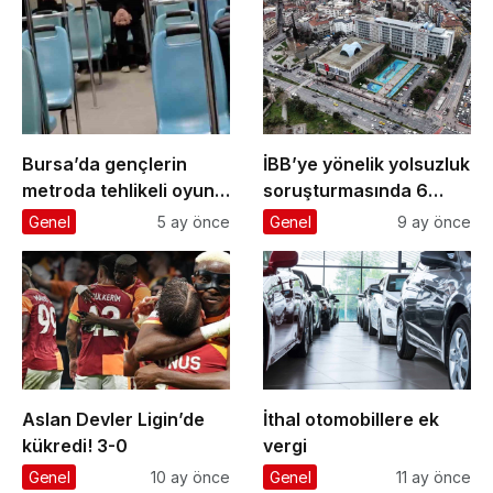
Bursa’da gençlerin
İBB’ye yönelik yolsuzluk
metroda tehlikeli oyunu
soruşturmasında 6
kameraya yansıdı
gazeteci ’şüpheli’
Genel
5 ay önce
Genel
9 ay önce
sıfatıyla ifade verecek
Aslan Devler Ligin’de
İthal otomobillere ek
kükredi! 3-0
vergi
Genel
10 ay önce
Genel
11 ay önce