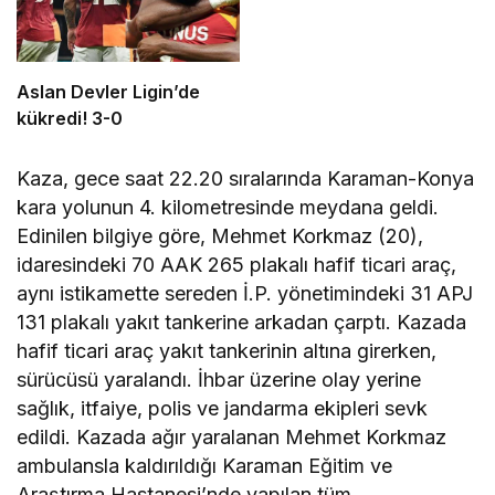
Aslan Devler Ligin’de
kükredi! 3-0
Kaza, gece saat 22.20 sıralarında Karaman-Konya
kara yolunun 4. kilometresinde meydana geldi.
Edinilen bilgiye göre, Mehmet Korkmaz (20),
idaresindeki 70 AAK 265 plakalı hafif ticari araç,
aynı istikamette sereden İ.P. yönetimindeki 31 APJ
131 plakalı yakıt tankerine arkadan çarptı. Kazada
hafif ticari araç yakıt tankerinin altına girerken,
sürücüsü yaralandı. İhbar üzerine olay yerine
sağlık, itfaiye, polis ve jandarma ekipleri sevk
edildi. Kazada ağır yaralanan Mehmet Korkmaz
ambulansla kaldırıldığı Karaman Eğitim ve
Araştırma Hastanesi’nde yapılan tüm