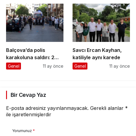
Balçova’da polis
Savcı Ercan Kayhan,
karakoluna saldırı: 2
katiliyle aynı karede
şehit, 1 yaralı
Genel
11 ay önce
Genel
11 ay önce
Bir Cevap Yaz
E-posta adresiniz yayınlanmayacak.
Gerekli alanlar
*
ile işaretlenmişlerdir
Yorumunuz
*