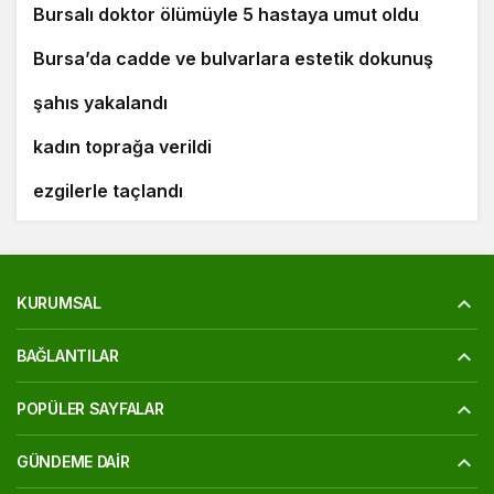
Bursalı doktor ölümüyle 5 hastaya umut oldu
7
8
Bursa’da cadde ve bulvarlara estetik dokunuş
Bursa’da 25 yıl kesinleşmiş hapis cezası bulunan
9
şahıs yakalandı
Bursa’daki silahlı saldırıda ölen güzellik uzmanı
10
kadın toprağa verildi
‘Osmangazi Ramazan Sokağı’ huzur veren
ezgilerle taçlandı
KURUMSAL
BAĞLANTILAR
POPÜLER SAYFALAR
GÜNDEME DAIR