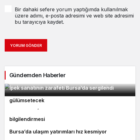
Bir dahaki sefere yorum yaptığımda kullanılmak
üzere adımı, e-posta adresimi ve web site adresimi
bu tarayıcıya kaydet.
YORUM GÖNDER
Gündemden Haberler
2
İpek sanatının zarafeti Bursa’da sergilendi
Orhaneli’nin turizm potansiyeli Bursa’yı
3
4
gülümsetecek
Yıldırım’da şefkat iftarı
Bursa’da öğrencilere polislik tanıtımı ve güvenlik
bilgilendirmesi
5
Bursa’da ulaşım yatırımları hız kesmiyor
6