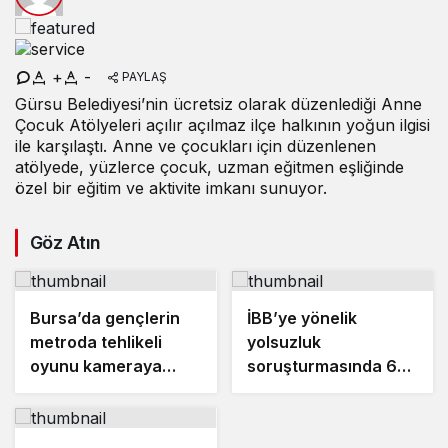
+
-
PAYLAŞ
Gürsu Belediyesi’nin ücretsiz olarak düzenlediği Anne
Çocuk Atölyeleri açılır açılmaz ilçe halkının yoğun ilgisi
ile karşılaştı. Anne ve çocukları için düzenlenen
atölyede, yüzlerce çocuk, uzman eğitmen eşliğinde
özel bir eğitim ve aktivite imkanı sunuyor.
Göz Atın
Bursa’da gençlerin
İBB’ye yönelik
metroda tehlikeli
yolsuzluk
oyunu kameraya
soruşturmasında 6
yansıdı
gazeteci ’şüpheli’
sıfatıyla ifade
verecek