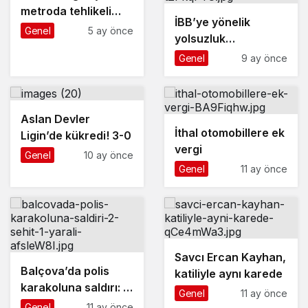
metroda tehlikeli
İBB’ye yönelik
oyunu kameraya
Genel
5 ay önce
yolsuzluk
yansıdı
soruşturmasında 6
Genel
9 ay önce
gazeteci ’şüpheli’
sıfatıyla ifade
verecek
Aslan Devler
İthal otomobillere ek
Ligin’de kükredi! 3-0
vergi
Genel
10 ay önce
Genel
11 ay önce
Savcı Ercan Kayhan,
Balçova’da polis
katiliyle aynı karede
karakoluna saldırı: 2
Genel
11 ay önce
şehit, 1 yaralı
Genel
11 ay önce