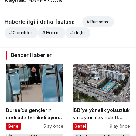
Kaynak:
HABER7.COM
Haberle ilgili daha fazlası:
# Bursadan
# Görüntüler
# Hortum
# oluştu
Benzer Haberler
Bursa’da gençlerin
İBB’ye yönelik yolsuzluk
metroda tehlikeli oyunu
soruşturmasında 6
kameraya yansıdı
gazeteci ’şüpheli’
Genel
5 ay önce
Genel
9 ay önce
sıfatıyla ifade verecek