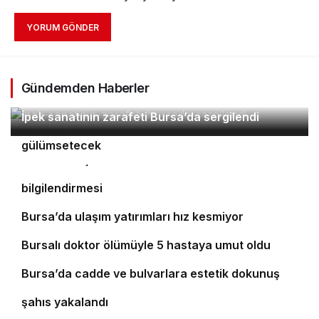
YORUM GÖNDER
Gündemden Haberler
2
İpek sanatının zarafeti Bursa’da sergilendi
Orhaneli’nin turizm potansiyeli Bursa’yı
3
4
gülümsetecek
Yıldırım’da şefkat iftarı
Bursa’da öğrencilere polislik tanıtımı ve güvenlik
bilgilendirmesi
5
Bursa’da ulaşım yatırımları hız kesmiyor
6
Bursalı doktor ölümüyle 5 hastaya umut oldu
7
8
Bursa’da cadde ve bulvarlara estetik dokunuş
Bursa’da 25 yıl kesinleşmiş hapis cezası bulunan
9
şahıs yakalandı
Bursa’daki silahlı saldırıda ölen güzellik uzmanı
10