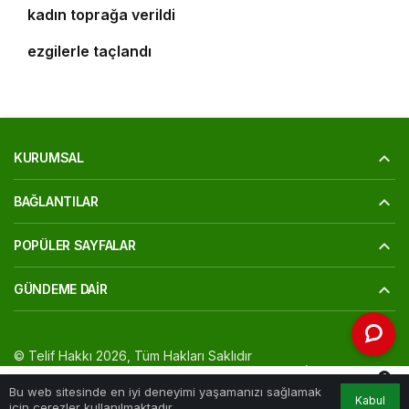
kadın toprağa verildi
‘Osmangazi Ramazan Sokağı’ huzur veren
ezgilerle taçlandı
KURUMSAL
BAĞLANTILAR
POPÜLER SAYFALAR
GÜNDEME DAIR
© Telif Hakkı 2026, Tüm Hakları Saklıdır
Yazarlarımız
Künye
Hesabım
Gizlilik politikası
İletişim
0
Bu web sitesinde en iyi deneyimi yaşamanızı sağlamak
Kabul
Akış
Hesabım
Bildirimler
Anasayfa
için çerezler kullanılmaktadır.