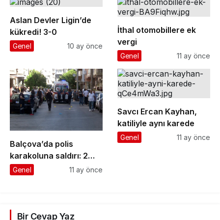
Aslan Devler Ligin’de
İthal otomobillere ek
kükredi! 3-0
vergi
Genel
10 ay önce
Genel
11 ay önce
Savcı Ercan Kayhan,
katiliyle aynı karede
Genel
11 ay önce
Balçova’da polis
karakoluna saldırı: 2
şehit, 1 yaralı
Genel
11 ay önce
Bir Cevap Yaz