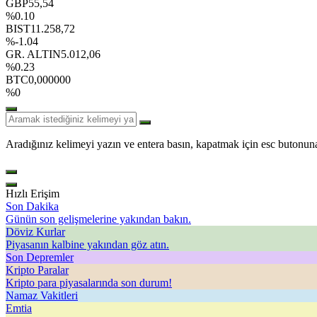
GBP
55,54
%0.10
BIST
11.258,72
%-1.04
GR. ALTIN
5.012,06
%0.23
BTC
0,000000
%0
Aradığınız kelimeyi yazın ve entera basın, kapatmak için esc butonuna
Hızlı Erişim
Son Dakika
Günün son gelişmelerine yakından bakın.
Döviz Kurlar
Piyasanın kalbine yakından göz atın.
Son Depremler
Kripto Paralar
Kripto para piyasalarında son durum!
Namaz Vakitleri
Emtia