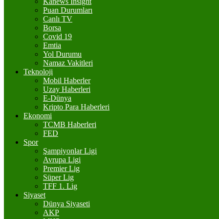
Kanews Insight
Puan Durumları
Canlı TV
Borsa
Covid 19
Emtia
Yol Durumu
Namaz Vakitleri
Teknoloji
Mobil Haberler
Uzay Haberleri
E-Dünya
Kripto Para Haberleri
Ekonomi
TCMB Haberleri
FED
Spor
Şampiyonlar Ligi
Avrupa Ligi
Premier Lig
Süper Lig
TFF 1. Lig
Siyaset
Dünya Siyaseti
AKP