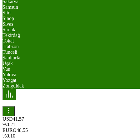
Sakarya
Samsun
Siirt
Sinop
Sivas
Şırnak
Tekirdağ
Tokat
Trabzon
Tunceli
Şanlıurfa
Uşak
Van
Yalova
Yozgat
Zonguldak
USD
41,57
%0.21
EURO
48,55
%0.10