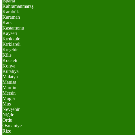
Isparta
Kahramanmaraş
Karabük
Karaman
Kars
Kastamonu
Kayseri
Kırıkkale
Kırklareli
Kırşehir
Kilis
Kocaeli
Konya
Kütahya
Malatya
Manisa
Mardin
Mersin
Muğla
Muş
Nevşehir
Niğde
Ordu
Osmaniye
Rize