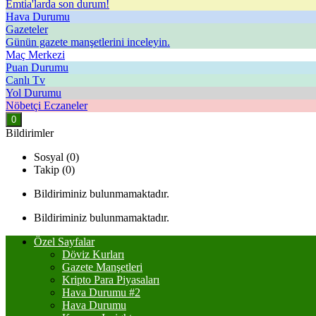
Emtia'larda son durum!
Hava Durumu
Gazeteler
Günün gazete manşetlerini inceleyin.
Maç Merkezi
Puan Durumu
Canlı Tv
Yol Durumu
Nöbetçi Eczaneler
0
Bildirimler
Sosyal (0)
Takip (0)
Bildiriminiz bulunmamaktadır.
Bildiriminiz bulunmamaktadır.
Özel Sayfalar
Döviz Kurları
Gazete Manşetleri
Kripto Para Piyasaları
Hava Durumu #2
Hava Durumu