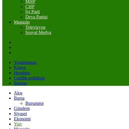
MHP
CHP
İyi Parti
Deva Partisi
Magazin
Televizyon
Sosyal Medya
Yazarlarımız
Künye
Hesabım
Gizlilik politikası
İletişim
Akış
Bursa
Bursaspor
Gündem
Siyaset
Ekonomi
Yurt