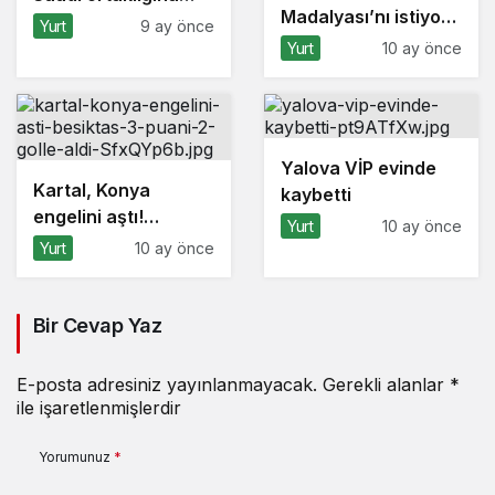
Madalyası’nı istiyor”
ilişkin anlaşmaların
Yurt
9 ay önce
kampanyasına
detaylarını açıkladı
Yurt
10 ay önce
Bursa’dan destek
Yalova VİP evinde
Kartal, Konya
kaybetti
engelini aştı!
Yurt
10 ay önce
Beşiktaş 3 puanı 2
Yurt
10 ay önce
golle aldı
Bir Cevap Yaz
E-posta adresiniz yayınlanmayacak.
Gerekli alanlar
*
ile işaretlenmişlerdir
Yorumunuz
*