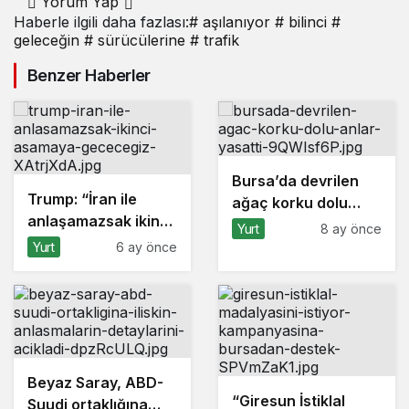
Yorum Yap
Haberle ilgili daha fazlası:
# aşılanıyor
# bilinci
#
geleceğin
# sürücülerine
# trafik
Benzer Haberler
Bursa’da devrilen
Trump: “İran ile
ağaç korku dolu
anlaşamazsak ikinci
anlar yaşattı
Yurt
8 ay önce
aşamaya
Yurt
6 ay önce
geçeceğiz”
Beyaz Saray, ABD-
“Giresun İstiklal
Suudi ortaklığına