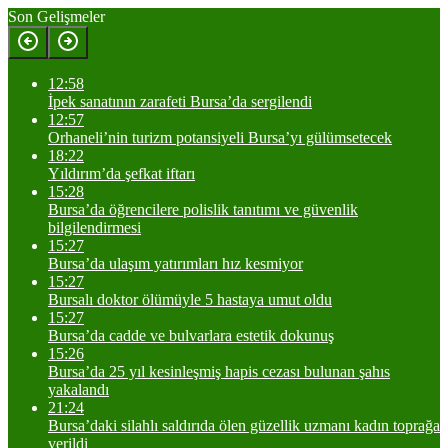
Son Gelişmeler
12:58
İpek sanatının zarafeti Bursa’da sergilendi
12:57
Orhaneli’nin turizm potansiyeli Bursa’yı gülümsetecek
18:22
Yıldırım’da şefkat iftarı
15:28
Bursa’da öğrencilere polislik tanıtımı ve güvenlik
bilgilendirmesi
15:27
Bursa’da ulaşım yatırımları hız kesmiyor
15:27
Bursalı doktor ölümüyle 5 hastaya umut oldu
15:27
Bursa’da cadde ve bulvarlara estetik dokunuş
15:26
Bursa’da 25 yıl kesinleşmiş hapis cezası bulunan şahıs
yakalandı
21:24
Bursa’daki silahlı saldırıda ölen güzellik uzmanı kadın toprağa
verildi