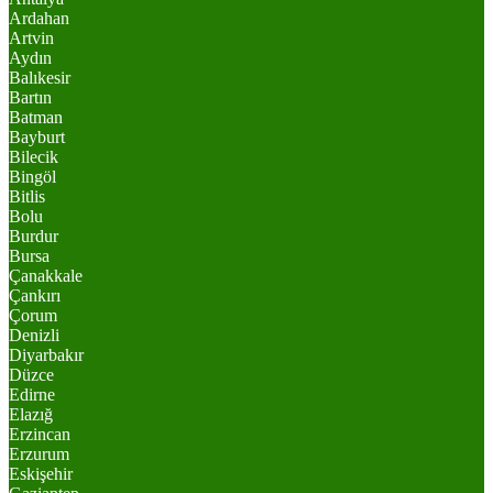
Ardahan
Artvin
Aydın
Balıkesir
Bartın
Batman
Bayburt
Bilecik
Bingöl
Bitlis
Bolu
Burdur
Bursa
Çanakkale
Çankırı
Çorum
Denizli
Diyarbakır
Düzce
Edirne
Elazığ
Erzincan
Erzurum
Eskişehir