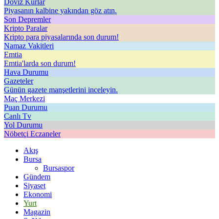
Döviz Kurlar
Piyasanın kalbine yakından göz atın.
Son Depremler
Kripto Paralar
Kripto para piyasalarında son durum!
Namaz Vakitleri
Emtia
Emtia'larda son durum!
Hava Durumu
Gazeteler
Günün gazete manşetlerini inceleyin.
Maç Merkezi
Puan Durumu
Canlı Tv
Yol Durumu
Nöbetçi Eczaneler
Akış
Bursa
Bursaspor
Gündem
Siyaset
Ekonomi
Yurt
Magazin