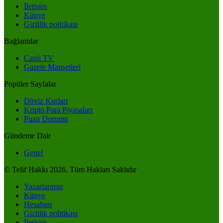
İletişim
Künye
Gizlilik politikası
Bağlantılar
Canlı TV
Gazete Manşetleri
Popüler Sayfalar
Döviz Kurları
Kripto Para Piyasaları
Puan Durumu
Gündeme Dair
Genel
© Telif Hakkı 2026, Tüm Hakları Saklıdır
Yazarlarımız
Künye
Hesabım
Gizlilik politikası
İletişim