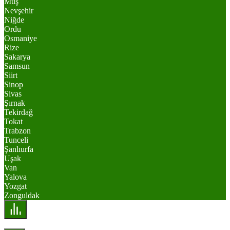
Muş
Nevşehir
Niğde
Ordu
Osmaniye
Rize
Sakarya
Samsun
Siirt
Sinop
Sivas
Şırnak
Tekirdağ
Tokat
Trabzon
Tunceli
Şanlıurfa
Uşak
Van
Yalova
Yozgat
Zonguldak