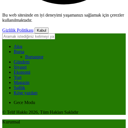
Bu web sitesinde en iyi deneyimi yaşamanızı sağlamak için çerezler
kullanılmaktadır.
Gizlilik Politikası
Kabul
Akış
Bursa
Bursaspor
Gündem
Siyaset
Ekonomi
Yurt
Magazin
Sağlık
Köşe yazıları
Gece Modu
© Telif Hakkı 2026, Tüm Hakları Saklıdır
Kurumsal