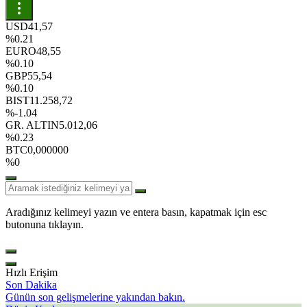
USD
41,57
%0.21
EURO
48,55
%0.10
GBP
55,54
%0.10
BIST
11.258,72
%-1.04
GR. ALTIN
5.012,06
%0.23
BTC
0,000000
%0
Aradığınız kelimeyi yazın ve entera basın, kapatmak için esc
butonuna tıklayın.
Hızlı Erişim
Son Dakika
Günün son gelişmelerine yakından bakın.