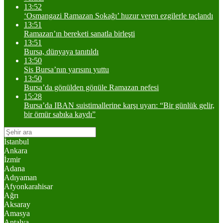
13:52
‘Osmangazi Ramazan Sokağı’ huzur veren ezgilerle taçlandı
13:51
Ramazan’ın bereketi sanatla birleşti
13:51
Bursa, dünyaya tanıtıldı
13:50
Sis Bursa’nın yarısını yuttu
13:50
Bursa’da gönülden gönüle Ramazan nefesi
15:28
Bursa’da IBAN suistimallerine karşı uyarı: “Bir günlük gelir,
bir ömür sabıka kaydı”
İstanbul
Ankara
İzmir
Adana
Adıyaman
Afyonkarahisar
Ağrı
Aksaray
Amasya
Antalya