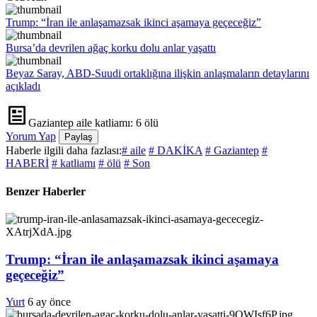
Trump: “İran ile anlaşamazsak ikinci aşamaya geçeceğiz”
Bursa’da devrilen ağaç korku dolu anlar yaşattı
Beyaz Saray, ABD-Suudi ortaklığına ilişkin anlaşmaların detaylarını
açıkladı
Gaziantep aile katliamı: 6 ölü
Yorum Yap
Paylaş
Haberle ilgili daha fazlası:
# aile
# DAKİKA
# Gaziantep
#
HABERİ
# katliamı
# ölü
# Son
Benzer Haberler
Trump: “İran ile anlaşamazsak ikinci aşamaya
geçeceğiz”
Yurt
6 ay önce