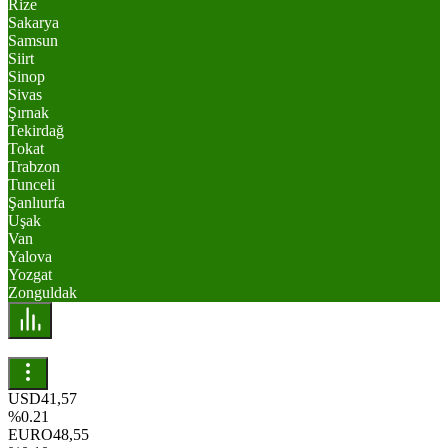
Rize
Sakarya
Samsun
Siirt
Sinop
Sivas
Şırnak
Tekirdağ
Tokat
Trabzon
Tunceli
Şanlıurfa
Uşak
Van
Yalova
Yozgat
Zonguldak
USD
41,57
%0.21
EURO
48,55