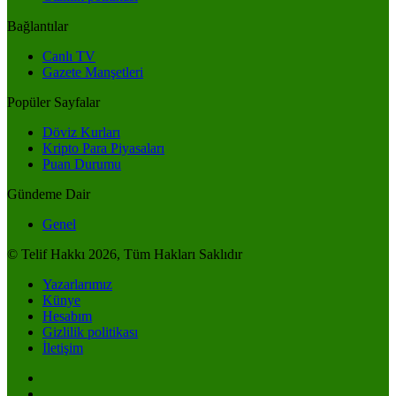
Bağlantılar
Canlı TV
Gazete Manşetleri
Popüler Sayfalar
Döviz Kurları
Kripto Para Piyasaları
Puan Durumu
Gündeme Dair
Genel
© Telif Hakkı 2026, Tüm Hakları Saklıdır
Yazarlarımız
Künye
Hesabım
Gizlilik politikası
İletişim