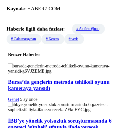
Kaynak:
HABER7.COM
Haberle ilgili daha fazlası:
# Aktürkoğluna
# Galatasaraydan
# Kerem
# veda
Benzer Haberler
Bursa’da gençlerin metroda tehlikeli oyunu
kameraya yansıdı
Genel
5 ay önce
İBB’ye yönelik yolsuzluk soruşturmasında 6
gazeteci ’şüpheli’ sıfatıyla ifade verecek