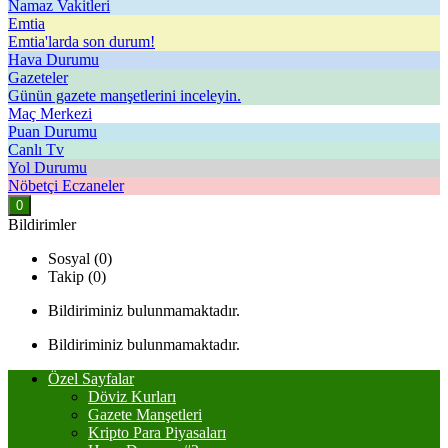
Namaz Vakitleri
Emtia
Emtia'larda son durum!
Hava Durumu
Gazeteler
Günün gazete manşetlerini inceleyin.
Maç Merkezi
Puan Durumu
Canlı Tv
Yol Durumu
Nöbetçi Eczaneler
0
Bildirimler
Sosyal (0)
Takip (0)
Bildiriminiz bulunmamaktadır.
Bildiriminiz bulunmamaktadır.
Özel Sayfalar
Döviz Kurları
Gazete Manşetleri
Kripto Para Piyasaları