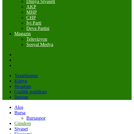
Dünya Siyaseti
AKP
MHP
CHP
İyi Parti
Deva Partisi
Magazin
Televizyon
Sosyal Medya
Yazarlarımız
Künye
Hesabım
Gizlilik politikası
İletişim
Akış
Bursa
Bursaspor
Gündem
Siyaset