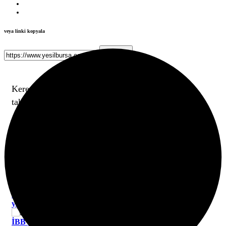
veya linki kopyala
Kopyala
Kerem Aktürkoğlu, Portekiz Ligi
takımlarından Benfica ile 5 yıllık sözleşme imzaladı.
Galatasaray, transferin resmiyet kazanmasının
ardından kulübün sosyal medya hesabından yaptığı
paylaşımla Kerem Aktürkoğlu’na veda etti.
Göz Atın
Bursa’da gençlerin metroda tehlikeli oyunu kameraya
yansıdı
İBB’ye yönelik yolsuzluk soruşturmasında 6 gazeteci