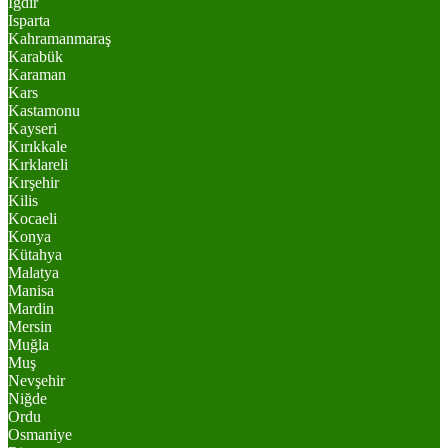
Iğdır
Isparta
Kahramanmaraş
Karabük
Karaman
Kars
Kastamonu
Kayseri
Kırıkkale
Kırklareli
Kırşehir
Kilis
Kocaeli
Konya
Kütahya
Malatya
Manisa
Mardin
Mersin
Muğla
Muş
Nevşehir
Niğde
Ordu
Osmaniye