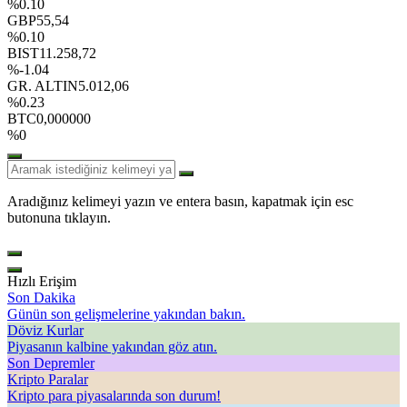
%0.10
GBP
55,54
%0.10
BIST
11.258,72
%-1.04
GR. ALTIN
5.012,06
%0.23
BTC
0,000000
%0
Aradığınız kelimeyi yazın ve entera basın, kapatmak için esc
butonuna tıklayın.
Hızlı Erişim
Son Dakika
Günün son gelişmelerine yakından bakın.
Döviz Kurlar
Piyasanın kalbine yakından göz atın.
Son Depremler
Kripto Paralar
Kripto para piyasalarında son durum!