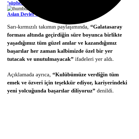
’şüpheli’ sıfatıyla ifade verecek
Aslan Devler Ligin’de kükredi! 3-0
Sarı-kırmızılı takımın paylaşımında,
“Galatasaray
forması altında geçirdiğin süre boyunca birlikte
yaşadığımız tüm güzel anılar ve kazandığımız
başarılar her zaman kalbimizde özel bir yer
tutacak ve unutulmayacak”
ifadeleri yer aldı.
Açıklamada ayrıca,
“Kulübümüze verdiğin tüm
emek ve özveri için teşekkür ediyor, kariyerindeki
yeni yolcuğunda başarılar diliyoruz”
denildi.