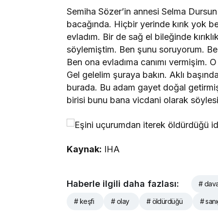
Semiha Sözer’in annesi Selma Dursun i
bacağında. Hiçbir yerinde kırık yok b
evladım. Bir de sağ el bileğinde kırık
söylemiştim. Ben şunu soruyorum. Bel
Ben ona evladıma canımı vermişim. O 
Gel gelelim şuraya bakın. Aklı başında
burada. Bu adam gayet doğal getirmiş 
birisi bunu bana vicdani olarak söyles
Kaynak:
IHA
Haberle ilgili daha fazlası:
# dav
# keşfi
# olay
# öldürdüğü
# sanı