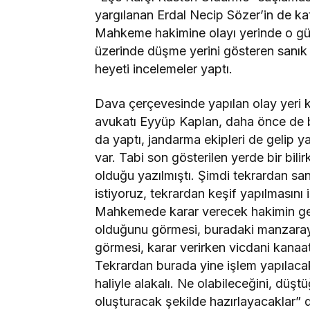
yargılanan Erdal Necip Sözer’in de katıl
Mahkeme hakimine olayı yerinde o gün 
üzerinde düşme yerini gösteren sanık a
heyeti incelemeler yaptı.
Dava çerçevesinde yapılan olay yeri keş
avukatı Eyyüp Kaplan, daha önce de böl
da yaptı, jandarma ekipleri de gelip ya
var. Tabi son gösterilen yerde bir bili
olduğu yazılmıştı. Şimdi tekrardan sanık
istiyoruz, tekrardan keşif yapılmasını 
Mahkemede karar verecek hakimin geli
olduğunu görmesi, buradaki manzarayl
görmesi, karar verirken vicdani kanaa
Tekrardan burada yine işlem yapılacak
haliyle alakalı. Ne olabileceğini, düşt
oluşturacak şekilde hazırlayacaklar” 