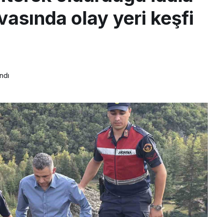
vasında olay yeri keşfi
ndı