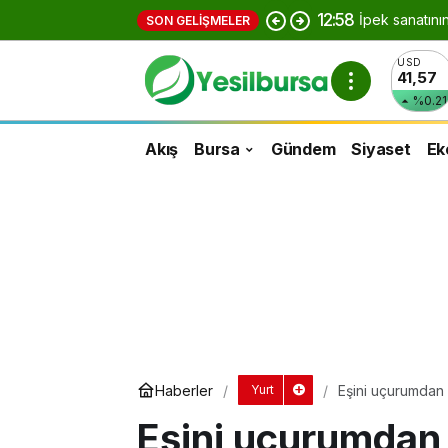
12:58
İpek sanatını
SON GELIŞMELER
USD
41,57
%0.21
Akış
Bursa
Gündem
Siyaset
Ek
Haberler
Eşini uçurumdan 
Yurt
yapıldı
Eşini uçurumdan 