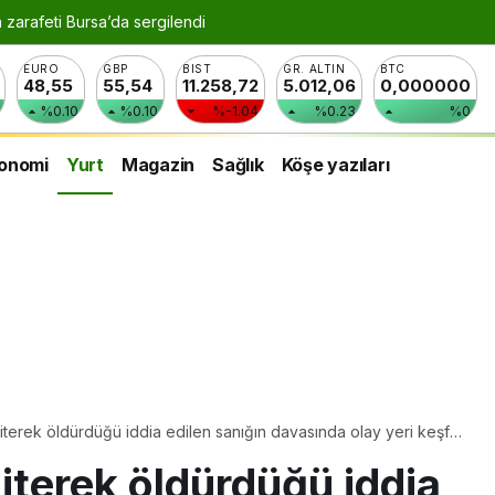
n zarafeti Bursa’da sergilendi
EURO
GBP
BIST
GR. ALTIN
BTC
48,55
55,54
11.258,72
5.012,06
0,000000
%0.10
%0.10
%-1.04
%0.23
%0
onomi
Yurt
Magazin
Sağlık
Köşe yazıları
iterek öldürdüğü iddia edilen sanığın davasında olay yeri keşfi
iterek öldürdüğü iddia