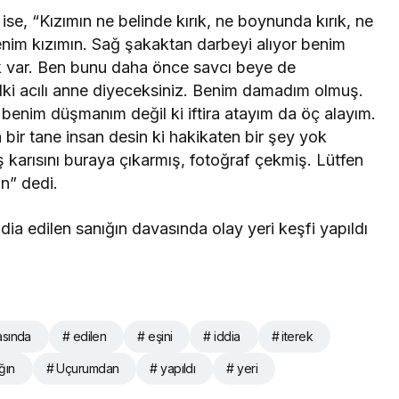
se, “Kızımın ne belinde kırık, ne boynunda kırık, ne
enim kızımın. Sağ şakaktan darbeyi alıyor benim
lık var. Ben bunu daha önce savcı beye de
ki acılı anne diyeceksiniz. Benim damadım olmuş.
benim düşmanım değil ki iftira atayım da öç alayım.
 bir tane insan desin ki hakikaten bir şey yok
karısını buraya çıkarmış, fotoğraf çekmiş. Lütfen
in” dedi.
asında
# edilen
# eşini
# iddia
# iterek
ğın
# Uçurumdan
# yapıldı
# yeri