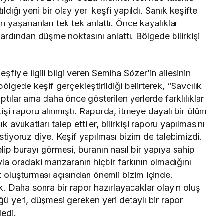
dığı yeni bir olay yeri keşfi yapıldı. Sanık keşifte
yaşananları tek tek anlattı. Önce kayalıklar
rdından düşme noktasını anlattı. Bölgede bilirkişi
fiyle ilgili bilgi veren Semiha Sözer’in ailesinin
gede keşif gerçekleştirildiği belirterek, “Savcılık
ptılar ama daha önce gösterilen yerlerde farklılıklar
rkişi raporu alınmıştı. Raporda, itmeye dayalı bir ölüm
 avukatları talep ettiler, bilirkişi raporu yapılmasını
istiyoruz diye. Keşif yapılması bizim de talebimizdi.
p burayı görmesi, buranın nasıl bir yapıya sahip
a oradaki manzaranın hiçbir farkının olmadığını
t oluşturması açısından önemli bizim içinde.
. Daha sonra bir rapor hazırlayacaklar olayın oluş
üğü yeri, düşmesi gereken yeri detaylı bir rapor
dedi.