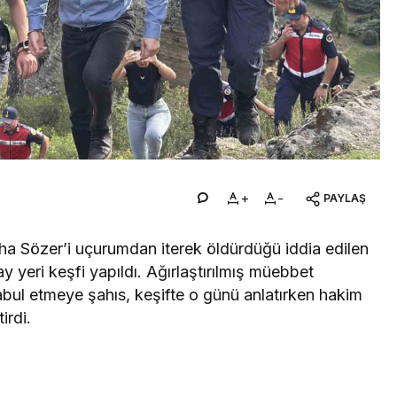
+
-
PAYLAŞ
iha Sözer’i uçurumdan iterek öldürdüğü iddia edilen
y yeri keşfi yapıldı. Ağırlaştırılmış müebbet
abul etmeye şahıs, keşifte o günü anlatırken hakim
irdi.