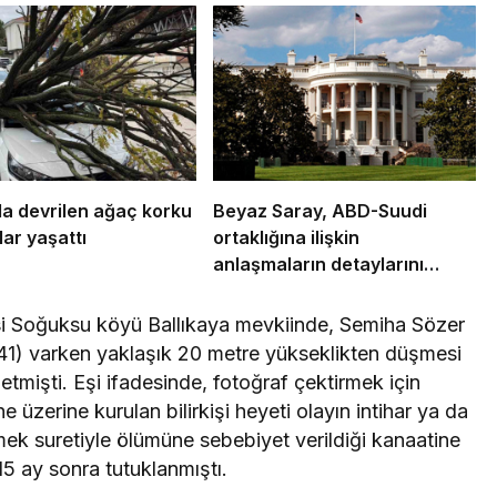
a devrilen ağaç korku
Beyaz Saray, ABD-Suudi
lar yaşattı
ortaklığına ilişkin
anlaşmaların detaylarını
açıkladı
si Soğuksu köyü Ballıkaya mevkiinde, Semiha Sözer
(41) varken yaklaşık 20 metre yükseklikten düşmesi
tmişti. Eşi ifadesinde, fotoğraf çektirmek için
he üzerine kurulan bilirkişi heyeti olayın intihar ya da
mek suretiyle ölümüne sebebiyet verildiği kanaatine
15 ay sonra tutuklanmıştı.