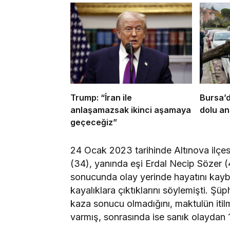
Trump: “İran ile
Bursa’d
anlaşamazsak ikinci aşamaya
dolu an
geçeceğiz”
24 Ocak 2023 tarihinde Altınova ilçe
(34), yanında eşi Erdal Necip Sözer 
sonucunda olay yerinde hayatını kaybe
kayalıklara çıktıklarını söylemişti. Şüp
kaza sonucu olmadığını, maktulün itil
varmış, sonrasında ise sanık olaydan 