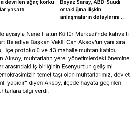
a devrilen ağaç korku
Beyaz Saray, ABD-Suudi
lar yaşattı
ortaklığına ilişkin
anlaşmaların detaylarını
açıkladı
dolayısıyla Nene Hatun Kültür Merkezi’nde kahvaltı
t Belediye Başkan Vekili Can Aksoy’un yanı sıra
ilçe protokolü ve 43 mahalle muhtarı katıldı.
 Aksoy, muhtarların yerel yönetimlerdeki önemine
r arasındaki iş birliğinin Esenyurt’un gelişimi
emokrasimizin temel taşı olan muhtarlarımız, devlet
mli yapıdır” diyen Aksoy, ilçede hayata geçirilen
tarlara bilgi verdi.