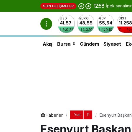
12:58
İpek sanatını
SON GELIŞMELER
USD
EURO
GBP
BIST
41,57
48,55
55,54
11.25
%0.21
%0.10
%0.10
%-
Akış
Bursa
Gündem
Siyaset
Ek
Haberler
Esenyurt Başkan 
Yurt
Esenyurt Başkan