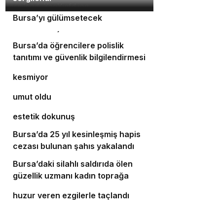
Orhaneli’nin turizm potansiyeli
3
Bursa’yı gülümsetecek
4
Yıldırım’da şefkat iftarı
Bursa’da öğrencilere polislik
5
tanıtımı ve güvenlik bilgilendirmesi
Bursa’da ulaşım yatırımları hız
6
kesmiyor
Bursalı doktor ölümüyle 5 hastaya
7
umut oldu
Bursa’da cadde ve bulvarlara
8
estetik dokunuş
Bursa’da 25 yıl kesinleşmiş hapis
9
cezası bulunan şahıs yakalandı
Bursa’daki silahlı saldırıda ölen
10
güzellik uzmanı kadın toprağa
‘Osmangazi Ramazan Sokağı’
verildi
huzur veren ezgilerle taçlandı