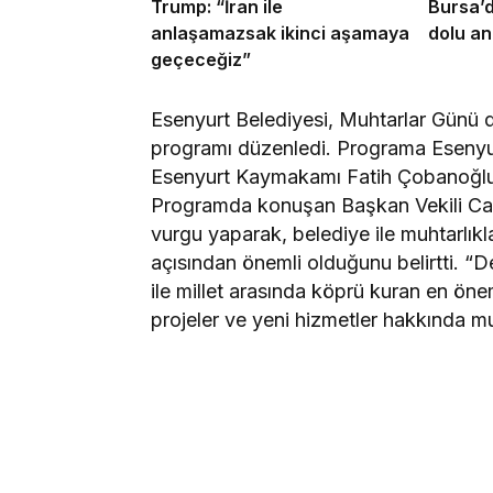
Trump: “İran ile
Bursa’d
anlaşamazsak ikinci aşamaya
dolu an
geçeceğiz”
Esenyurt Belediyesi, Muhtarlar Günü 
programı düzenledi. Programa Esenyur
Esenyurt Kaymakamı Fatih Çobanoğlu, 
Programda konuşan Başkan Vekili Can
vurgu yaparak, belediye ile muhtarlıkla
açısından önemli olduğunu belirtti. “D
ile millet arasında köprü kuran en öne
projeler ve yeni hizmetler hakkında muh