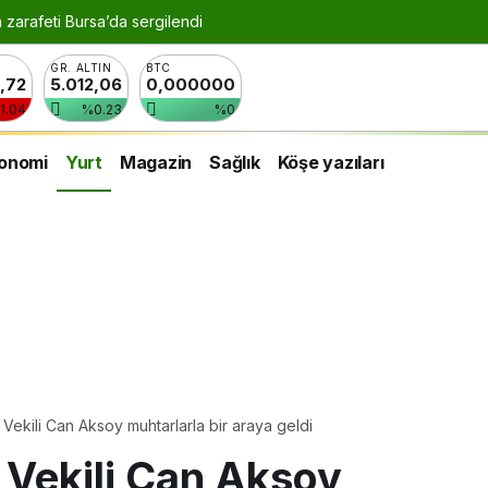
n zarafeti Bursa’da sergilendi
GR. ALTIN
BTC
8,72
5.012,06
0,000000
1.04
%0.23
%0
onomi
Yurt
Magazin
Sağlık
Köşe yazıları
Vekili Can Aksoy muhtarlarla bir araya geldi
 Vekili Can Aksoy