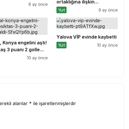
ortaklığına ilişkin
8 ay önce
anlaşmaların detaylarını
Yurt
9 ay önce
açıkladı
Yalova VİP evinde kaybetti
, Konya engelini aştı!
Yurt
10 ay önce
aş 3 puanı 2 golle
10 ay önce
erekli alanlar
*
ile işaretlenmişlerdir