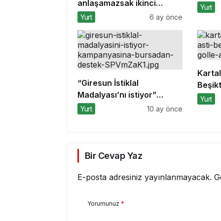
anlaşamazsak ikinci
Yurt
aşamaya geçeceğiz”
Yurt
6 ay önce
Kartal
“Giresun İstiklal
Beşikt
Madalyası’nı istiyor”
aldı
Yurt
kampanyasına Bursa’dan
Yurt
10 ay önce
destek
Bir Cevap Yaz
E-posta adresiniz yayınlanmayacak.
G
Yorumunuz
*