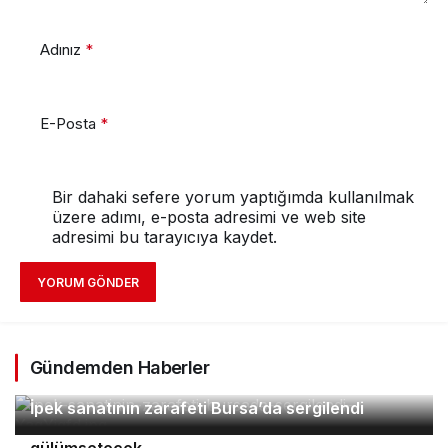
Adınız
*
E-Posta
*
Bir dahaki sefere yorum yaptığımda kullanılmak
üzere adımı, e-posta adresimi ve web site
adresimi bu tarayıcıya kaydet.
YORUM GÖNDER
Gündemden Haberler
2
İpek sanatının zarafeti Bursa’da sergilendi
Orhaneli’nin turizm potansiyeli Bursa’yı
3
4