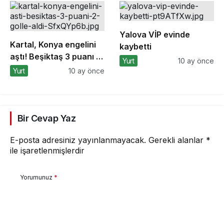
Yalova VİP evinde
Kartal, Konya engelini
kaybetti
aştı! Beşiktaş 3 puanı 2
Yurt
10 ay önce
golle aldı
Yurt
10 ay önce
Bir Cevap Yaz
E-posta adresiniz yayınlanmayacak.
Gerekli alanlar
*
ile işaretlenmişlerdir
Yorumunuz
*