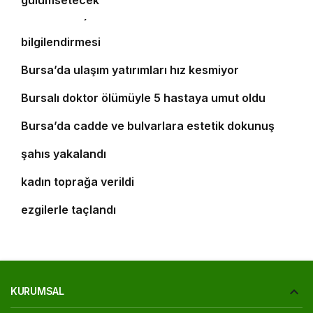
gülümsetecek
Yıldırım’da şefkat iftarı
Bursa’da öğrencilere polislik tanıtımı ve güvenlik
bilgilendirmesi
5
Bursa’da ulaşım yatırımları hız kesmiyor
6
Bursalı doktor ölümüyle 5 hastaya umut oldu
7
8
Bursa’da cadde ve bulvarlara estetik dokunuş
Bursa’da 25 yıl kesinleşmiş hapis cezası bulunan
9
şahıs yakalandı
Bursa’daki silahlı saldırıda ölen güzellik uzmanı
10
kadın toprağa verildi
‘Osmangazi Ramazan Sokağı’ huzur veren
ezgilerle taçlandı
KURUMSAL