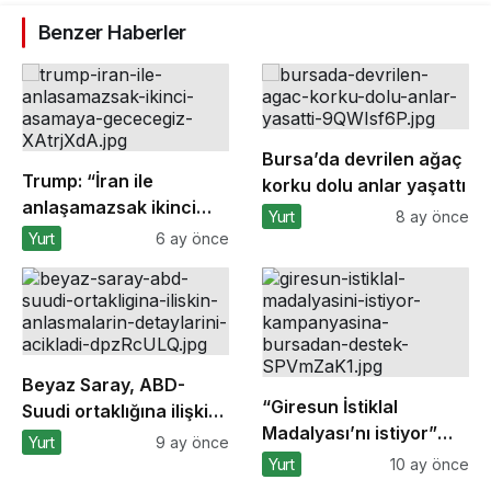
Benzer Haberler
Bursa’da devrilen ağaç
Trump: “İran ile
korku dolu anlar yaşattı
anlaşamazsak ikinci
Yurt
8 ay önce
aşamaya geçeceğiz”
Yurt
6 ay önce
Beyaz Saray, ABD-
“Giresun İstiklal
Suudi ortaklığına ilişkin
Madalyası’nı istiyor”
anlaşmaların
Yurt
9 ay önce
kampanyasına
detaylarını açıkladı
Yurt
10 ay önce
Bursa’dan destek