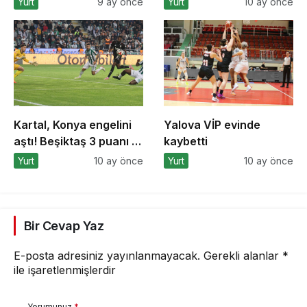
Yurt
9 ay önce
Yurt
10 ay önce
detaylarını açıkladı
Bursa’dan destek
Kartal, Konya engelini
Yalova VİP evinde
aştı! Beşiktaş 3 puanı 2
kaybetti
golle aldı
Yurt
10 ay önce
Yurt
10 ay önce
Bir Cevap Yaz
E-posta adresiniz yayınlanmayacak.
Gerekli alanlar
*
ile işaretlenmişlerdir
Yorumunuz
*