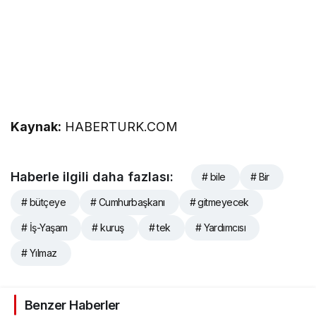
Kaynak:
HABERTURK.COM
Haberle ilgili daha fazlası:
# bile
# Bir
# bütçeye
# Cumhurbaşkanı
# gitmeyecek
# İş-Yaşam
# kuruş
# tek
# Yardımcısı
# Yılmaz
Benzer Haberler