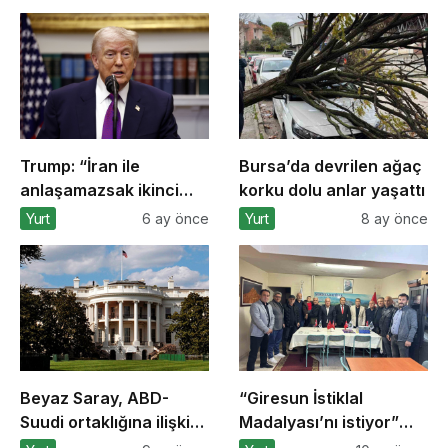
Trump: “İran ile
Bursa’da devrilen ağaç
anlaşamazsak ikinci
korku dolu anlar yaşattı
aşamaya geçeceğiz”
Yurt
6 ay önce
Yurt
8 ay önce
Beyaz Saray, ABD-
“Giresun İstiklal
Suudi ortaklığına ilişkin
Madalyası’nı istiyor”
anlaşmaların
kampanyasına