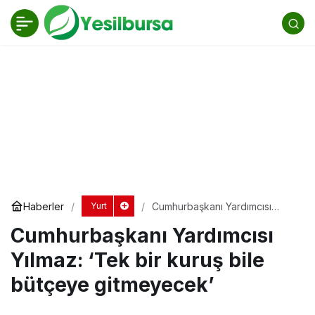
Cumhurbaşkanı Yardımcısı Yılmaz: ‘Tek bir
kuruş bile bütçeye gitmeyecek’
Yorum Yap
Haberler
Cumhurbaşkanı Yardımcısı
Yurt
Yılmaz: ‘Tek bir kuruş bile
Cumhurbaşkanı Yardımcısı
bütçeye gitmeyecek’
Yılmaz: ‘Tek bir kuruş bile
bütçeye gitmeyecek’