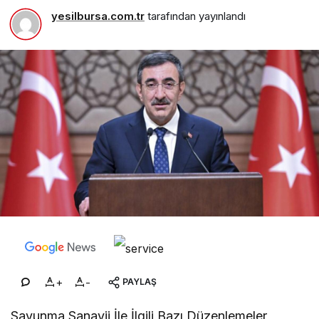
yesilbursa.com.tr
tarafından yayınlandı
+
-
PAYLAŞ
Savunma Sanayii İle İlgili Bazı Düzenlemeler