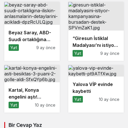
Beyaz Saray, ABD-
“Giresun İstiklal
Suudi ortaklığına
Madalyası’nı istiyor”
ilişkin anlaşmaların
Yurt
9 ay önce
kampanyasına
detaylarını açıkladı
Yurt
9 ay önce
Bursa’dan destek
Yalova VİP evinde
Kartal, Konya
kaybetti
engelini aştı!
Yurt
10 ay önce
Beşiktaş 3 puanı 2
Yurt
10 ay önce
golle aldı
Bir Cevap Yaz