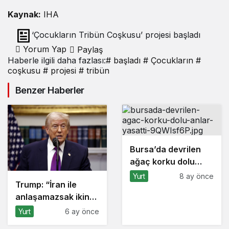
Kaynak:
IHA
‘Çocukların Tribün Coşkusu’ projesi başladı
Yorum Yap
Paylaş
Haberle ilgili daha fazlası:
# başladı
# Çocukların
#
coşkusu
# projesi
# tribün
Benzer Haberler
Bursa’da devrilen
ağaç korku dolu
anlar yaşattı
Yurt
8 ay önce
Trump: “İran ile
anlaşamazsak ikinci
aşamaya
Yurt
6 ay önce
geçeceğiz”