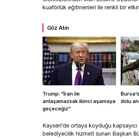
kuaförlük eğitmenleri ile renkli bir etki
Göz Atın
Trump: “İran ile
Bursa’d
anlaşamazsak ikinci aşamaya
dolu an
geçeceğiz”
Kayseri’de ortaya koyduğu kapsayıcı h
belediyecilik hizmeti sunan Başkan B