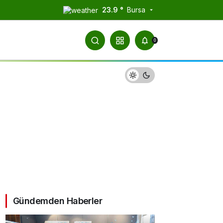
23.9 °
Bursa
0
Gündemden Haberler