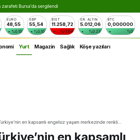
n zarafeti Bursa’da sergilendi
EURO
GBP
BIST
GR. ALTIN
BTC
48,55
55,54
11.258,72
5.012,06
0,000000
%0.10
%0.10
%-1.04
%0.23
%0
onomi
Yurt
Magazin
Sağlık
Köşe yazıları
ürkiye’nin en kapsamlı engelsiz yaşam merkezinde renkli
rkiye’nin en kapsamlı