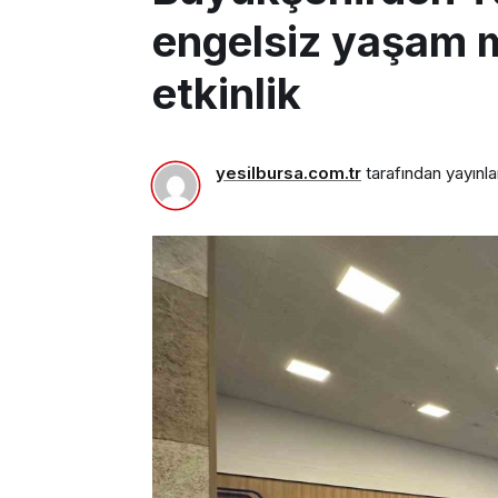
engelsiz yaşam m
etkinlik
yesilbursa.com.tr
tarafından yayınla