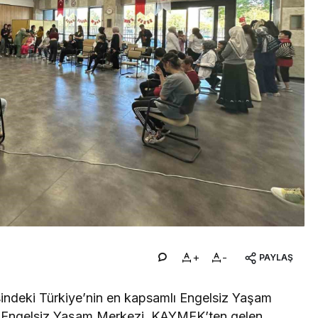
+
-
PAYLAŞ
indeki Türkiye’nin en kapsamlı Engelsiz Yaşam
i Engelsiz Yaşam Merkezi, KAYMEK’ten gelen