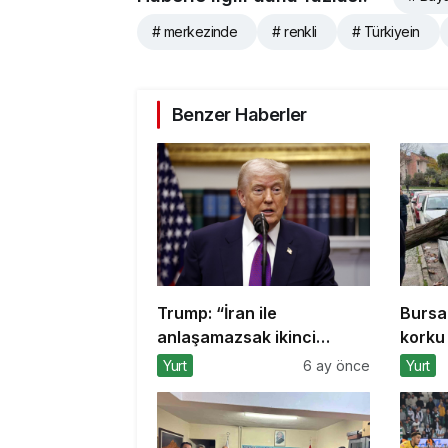
# merkezinde
# renkli
# Türkiyein
Benzer Haberler
Trump: “İran ile
Bursa
anlaşamazsak ikinci
korku 
aşamaya geçeceğiz”
Yurt
6 ay önce
Yurt