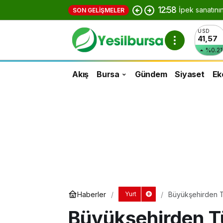
12:58
İpek sanatını
SON GELIŞMELER
USD
41,57
%0.21
Akış
Bursa
Gündem
Siyaset
Ek
Haberler
Büyükşehirden T
Yurt
etkinlik
Büyükşehirden Tü