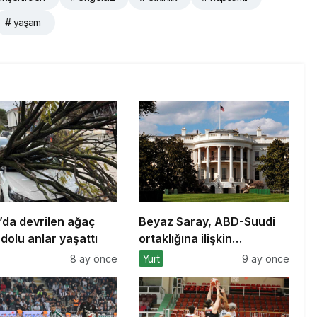
# yaşam
’da devrilen ağaç
Beyaz Saray, ABD-Suudi
dolu anlar yaşattı
ortaklığına ilişkin
anlaşmaların detaylarını
8 ay önce
Yurt
9 ay önce
açıkladı