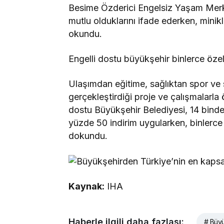
Besime Özderici Engelsiz Yaşam Merkez
mutlu olduklarını ifade ederken, mini
okundu.
Engelli dostu büyükşehir binlerce öze
Ulaşımdan eğitime, sağlıktan spor ve
gerçekleştirdiği proje ve çalışmalarla 
dostu Büyükşehir Belediyesi, 14 binden
yüzde 50 indirim uygularken, binlerce ö
dokundu.
Kaynak:
IHA
Haberle ilgili daha fazlası:
# Büy