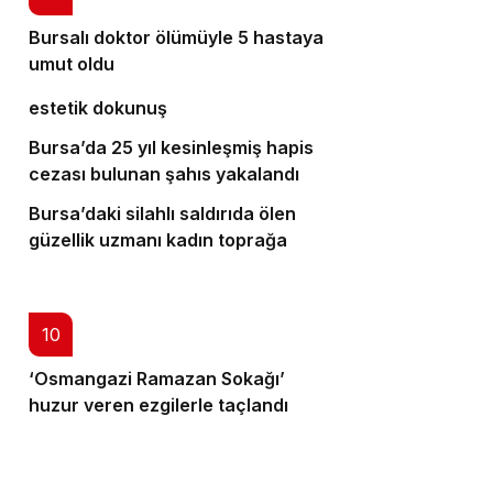
Bursalı doktor ölümüyle 5 hastaya
7
umut oldu
Bursa’da cadde ve bulvarlara
8
estetik dokunuş
Bursa’da 25 yıl kesinleşmiş hapis
9
cezası bulunan şahıs yakalandı
Bursa’daki silahlı saldırıda ölen
güzellik uzmanı kadın toprağa
verildi
10
‘Osmangazi Ramazan Sokağı’
huzur veren ezgilerle taçlandı