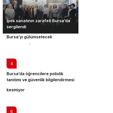
İpek sanatının zarafeti Bursa’da
2
sergilendi
Orhaneli’nin turizm potansiyeli
3
Bursa’yı gülümsetecek
Yıldırım’da şefkat iftarı
4
Bursa’da öğrencilere polislik
5
tanıtımı ve güvenlik bilgilendirmesi
Bursa’da ulaşım yatırımları hız
kesmiyor
6