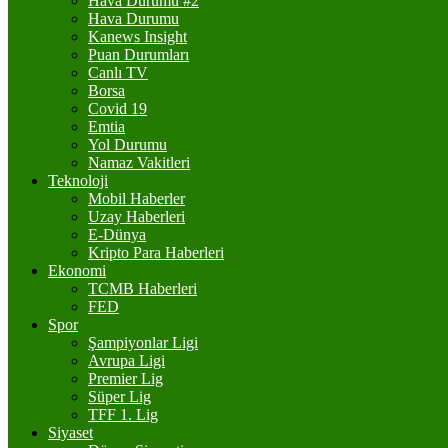
Hava Durumu #2
Hava Durumu
Kanews Insight
Puan Durumları
Canlı TV
Borsa
Covid 19
Emtia
Yol Durumu
Namaz Vakitleri
Teknoloji
Mobil Haberler
Uzay Haberleri
E-Dünya
Kripto Para Haberleri
Ekonomi
TCMB Haberleri
FED
Spor
Şampiyonlar Ligi
Avrupa Ligi
Premier Lig
Süper Lig
TFF 1. Lig
Siyaset