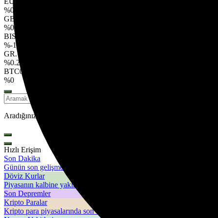
EURO
48,55
%0.10
GBP
55,54
%0.10
BIST
11.258,72
%-1.04
GR. ALTIN
5.012,06
%0.23
BTC
0,000000
%0
Aradığınız kelimeyi yazın ve entera basın, kapatmak için esc butonuna
Hızlı Erişim
Son Dakika
Günün son gelişmelerine yakından bakın.
Döviz Kurlar
Piyasanın kalbine yakından göz atın.
Son Depremler
Kripto Paralar
Kripto para piyasalarında son durum!