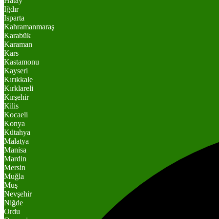
Hatay
Iğdır
Isparta
Kahramanmaraş
Karabük
Karaman
Kars
Kastamonu
Kayseri
Kırıkkale
Kırklareli
Kırşehir
Kilis
Kocaeli
Konya
Kütahya
Malatya
Manisa
Mardin
Mersin
Muğla
Muş
Nevşehir
Niğde
Ordu