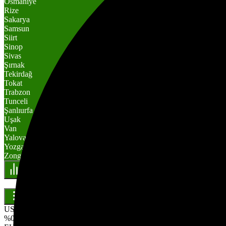
Osmaniye
Rize
Sakarya
Samsun
Siirt
Sinop
Sivas
Şırnak
Tekirdağ
Tokat
Trabzon
Tunceli
Şanlıurfa
Uşak
Van
Yalova
Yozgat
Zonguldak
USD
41,57
%0.21