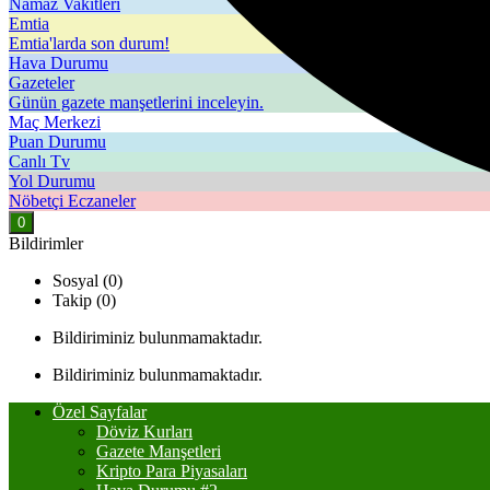
Namaz Vakitleri
Emtia
Emtia'larda son durum!
Hava Durumu
Gazeteler
Günün gazete manşetlerini inceleyin.
Maç Merkezi
Puan Durumu
Canlı Tv
Yol Durumu
Nöbetçi Eczaneler
0
Bildirimler
Sosyal (0)
Takip (0)
Bildiriminiz bulunmamaktadır.
Bildiriminiz bulunmamaktadır.
Özel Sayfalar
Döviz Kurları
Gazete Manşetleri
Kripto Para Piyasaları