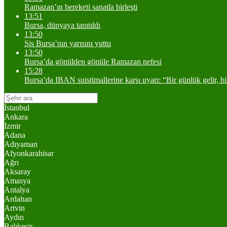
Ramazan’ın bereketi sanatla birleşti
13:51
Bursa, dünyaya tanıtıldı
13:50
Sis Bursa’nın yarısını yuttu
13:50
Bursa’da gönülden gönüle Ramazan nefesi
15:28
Bursa’da IBAN suistimallerine karşı uyarı: “Bir günlük gelir, b
İstanbul
Ankara
İzmir
Adana
Adıyaman
Afyonkarahisar
Ağrı
Aksaray
Amasya
Antalya
Ardahan
Artvin
Aydın
Balıkesir