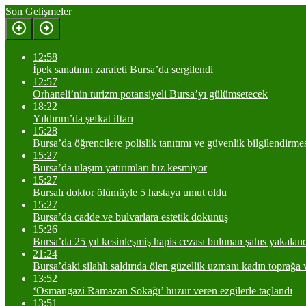
Son Gelişmeler
12:58
İpek sanatının zarafeti Bursa’da sergilendi
12:57
Orhaneli’nin turizm potansiyeli Bursa’yı gülümsetecek
18:22
Yıldırım’da şefkat iftarı
15:28
Bursa’da öğrencilere polislik tanıtımı ve güvenlik bilgilendirme
15:27
Bursa’da ulaşım yatırımları hız kesmiyor
15:27
Bursalı doktor ölümüyle 5 hastaya umut oldu
15:27
Bursa’da cadde ve bulvarlara estetik dokunuş
15:26
Bursa’da 25 yıl kesinleşmiş hapis cezası bulunan şahıs yakalan
21:24
Bursa’daki silahlı saldırıda ölen güzellik uzmanı kadın toprağa v
13:52
‘Osmangazi Ramazan Sokağı’ huzur veren ezgilerle taçlandı
13:51