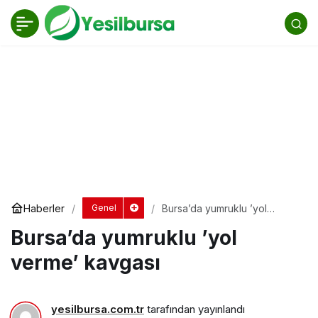
Bursa’da yumruklu ’yol verme’ kavgası
Yorum Yap
Haberler
Bursa’da yumruklu ’yol
Genel
verme’ kavgası
Bursa’da yumruklu ’yol
verme’ kavgası
yesilbursa.com.tr
tarafından yayınlandı