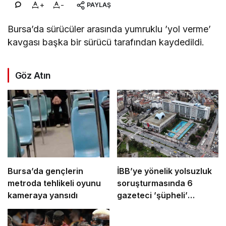
+
-
PAYLAŞ
Bursa’da sürücüler arasında yumruklu ’yol verme’
kavgası başka bir sürücü tarafından kaydedildi.
Göz Atın
Bursa’da gençlerin
İBB’ye yönelik yolsuzluk
metroda tehlikeli oyunu
soruşturmasında 6
kameraya yansıdı
gazeteci ’şüpheli’
sıfatıyla ifade verecek