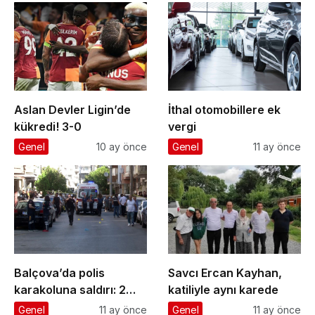
Aslan Devler Ligin’de
İthal otomobillere ek
kükredi! 3-0
vergi
Genel
10 ay önce
Genel
11 ay önce
Balçova’da polis
Savcı Ercan Kayhan,
karakoluna saldırı: 2
katiliyle aynı karede
şehit, 1 yaralı
Genel
11 ay önce
Genel
11 ay önce