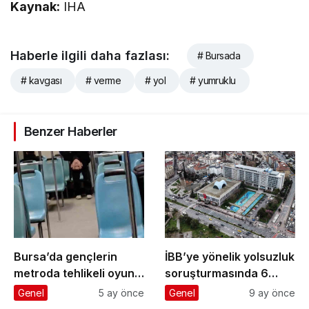
Kaynak:
IHA
Haberle ilgili daha fazlası:
# Bursada
# kavgası
# verme
# yol
# yumruklu
Benzer Haberler
Bursa’da gençlerin
İBB’ye yönelik yolsuzluk
metroda tehlikeli oyunu
soruşturmasında 6
kameraya yansıdı
gazeteci ’şüpheli’
Genel
5 ay önce
Genel
9 ay önce
sıfatıyla ifade verecek