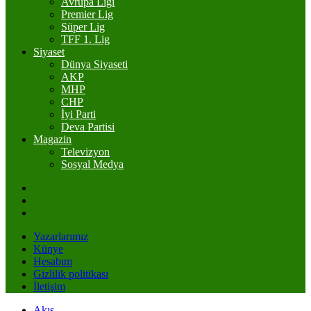
Avrupa Ligi
Premier Lig
Süper Lig
TFF 1. Lig
Siyaset
Dünya Siyaseti
AKP
MHP
CHP
İyi Parti
Deva Partisi
Magazin
Televizyon
Sosyal Medya
Yazarlarımız
Künye
Hesabım
Gizlilik politikası
İletişim
Akış