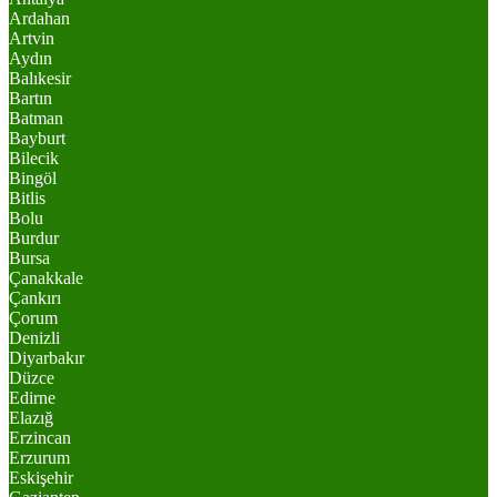
Ardahan
Artvin
Aydın
Balıkesir
Bartın
Batman
Bayburt
Bilecik
Bingöl
Bitlis
Bolu
Burdur
Bursa
Çanakkale
Çankırı
Çorum
Denizli
Diyarbakır
Düzce
Edirne
Elazığ
Erzincan
Erzurum
Eskişehir