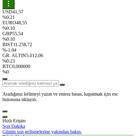
USD
41,57
%0.21
EURO
48,55
%0.10
GBP
55,54
%0.10
BIST
11.258,72
%-1.04
GR. ALTIN
5.012,06
%0.23
BTC
0,000000
%0
Aradığınız kelimeyi yazın ve entera basın, kapatmak için esc
butonuna tıklayın.
Hızlı Erişim
Son Dakika
Günün son gelişmelerine yakından bakın.