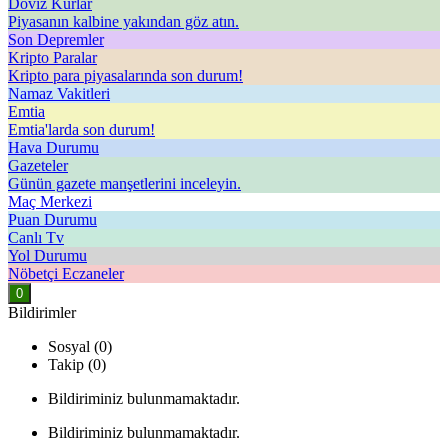
Döviz Kurlar
Piyasanın kalbine yakından göz atın.
Son Depremler
Kripto Paralar
Kripto para piyasalarında son durum!
Namaz Vakitleri
Emtia
Emtia'larda son durum!
Hava Durumu
Gazeteler
Günün gazete manşetlerini inceleyin.
Maç Merkezi
Puan Durumu
Canlı Tv
Yol Durumu
Nöbetçi Eczaneler
0
Bildirimler
Sosyal (0)
Takip (0)
Bildiriminiz bulunmamaktadır.
Bildiriminiz bulunmamaktadır.