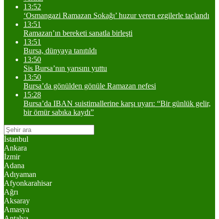
13:52
‘Osmangazi Ramazan Sokağı’ huzur veren ezgilerle taçlandı
13:51
Ramazan’ın bereketi sanatla birleşti
13:51
Bursa, dünyaya tanıtıldı
13:50
Sis Bursa’nın yarısını yuttu
13:50
Bursa’da gönülden gönüle Ramazan nefesi
15:28
Bursa’da IBAN suistimallerine karşı uyarı: “Bir günlük gelir,
bir ömür sabıka kaydı”
İstanbul
Ankara
İzmir
Adana
Adıyaman
Afyonkarahisar
Ağrı
Aksaray
Amasya
Antalya