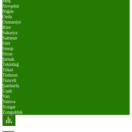
Muş
Nevşehir
Niğde
Ordu
Osmaniye
Rize
Sakarya
Samsun
Siirt
Sinop
Sivas
Şırnak
Tekirdağ
Tokat
Trabzon
Tunceli
Şanlıurfa
Uşak
Van
Yalova
Yozgat
Zonguldak