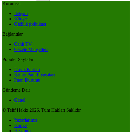
Kurumsal
İletişim
Künye
Gizlilik politikası
Bağlantılar
Canlı TV
Gazete Manşetleri
Popüler Sayfalar
Döviz Kurları
Kripto Para Piyasaları
Puan Durumu
Gündeme Dair
Genel
© Telif Hakkı 2026, Tüm Hakları Saklıdır
Yazarlarımız
Künye
Hesabım