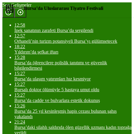
Son Gelişmeler
Bursa’da Uluslararası Tiyatro Festivali
12:58
Yorum Yap
Paylaş
İpek sanatının zarafeti Bursa’da sergilendi
12:57
Orhaneli’nin turizm potansiyeli Bursa’yı gülümsetecek
18:22
Yıldırım’da şefkat iftarı
15:28
Bursa’da öğrencilere polislik tanıtımı ve güvenlik
bilgilendirmesi
15:27
Bursa’da ulaşım yatırımları hız kesmiyor
15:27
Bursalı doktor ölümüyle 5 hastaya umut oldu
15:27
Bursa’da cadde ve bulvarlara estetik dokunuş
15:26
Bursa’da 25 yıl kesinleşmiş hapis cezası bulunan şahıs
yakalandı
21:24
Bursa’daki silahlı saldırıda ölen güzellik uzmanı kadın toprağa
verildi