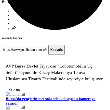
Bu Yazıyı Paylaş
veya linki kopyala
Kopyala
AVP Bursa Devlet Tiyatrosu “Lobotomobilin Üç
Seferi” Oyunu ile Kuzey Makedonya Tetova
Uluslararası Tiyatro Festivali’nde seyirciyle buluşuyor
Göz Atın
Bursa’da gençlerin metroda tehlikeli oyunu kameraya
yansıdı