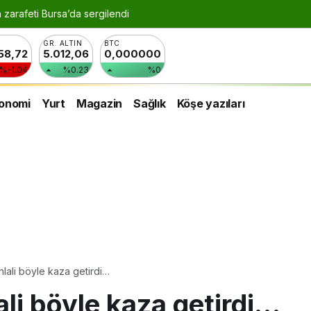
n zarafeti Bursa’da sergilendi
GR. ALTIN
BTC
258,72
5.012,06
0,000000
%-1.04
%0.23
%0
onomi
Yurt
Magazin
Sağlık
Köşe yazıları
ihlali böyle kaza getirdi…
lali böyle kaza getirdi…