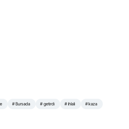
le
# Bursada
# getirdi
# ihlali
# kaza