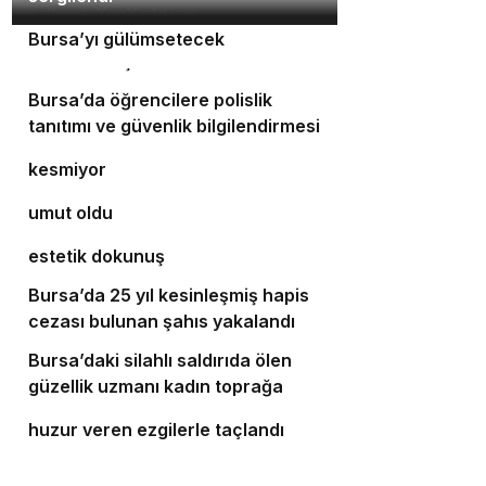
Orhaneli’nin turizm potansiyeli
3
Bursa’yı gülümsetecek
4
Yıldırım’da şefkat iftarı
Bursa’da öğrencilere polislik
5
tanıtımı ve güvenlik bilgilendirmesi
Bursa’da ulaşım yatırımları hız
6
kesmiyor
Bursalı doktor ölümüyle 5 hastaya
7
umut oldu
Bursa’da cadde ve bulvarlara
8
estetik dokunuş
Bursa’da 25 yıl kesinleşmiş hapis
9
cezası bulunan şahıs yakalandı
Bursa’daki silahlı saldırıda ölen
10
güzellik uzmanı kadın toprağa
‘Osmangazi Ramazan Sokağı’
verildi
huzur veren ezgilerle taçlandı