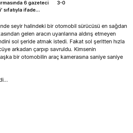
urmasında 6 gazeteci
3-0
’ sıfatıyla ifade
k
erinde seyir halindeki bir otomobil sürücüsü en sağdan
asından gelen aracın uyarılarına aldırış etmeyen
ni sol şeride atmak istedi. Fakat sol şeritten hızla
cüye arkadan çarpıp savruldu. Kimsenin
 başka bir otomobilin araç kamerasına saniye saniye