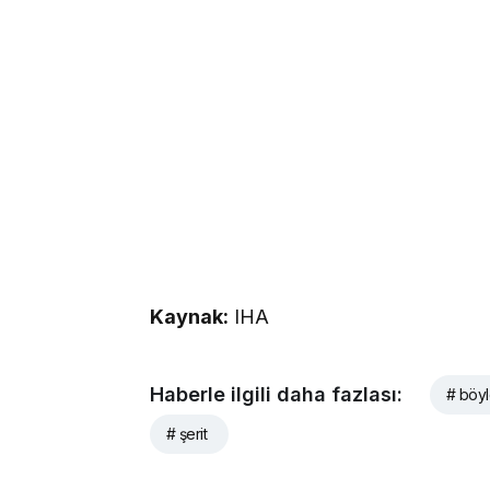
Kaynak:
IHA
Haberle ilgili daha fazlası:
# böy
# şerit