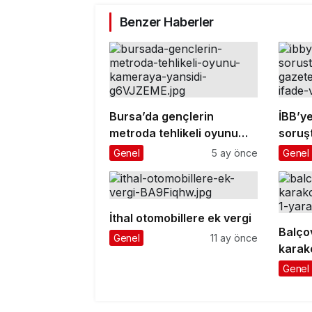
Benzer Haberler
Bursa’da gençlerin
İBB’ye
metroda tehlikeli oyunu
soruş
kameraya yansıdı
gazete
Genel
5 ay önce
Genel
ifade
İthal otomobillere ek vergi
Balço
Genel
11 ay önce
karako
1 yara
Genel