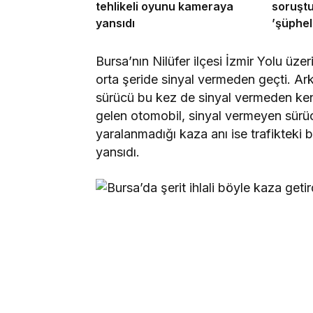
tehlikeli oyunu kameraya
soruşt
yansıdı
’şüpheli
verece
Bursa’nın Nilüfer ilçesi İzmir Yolu üz
orta şeride sinyal vermeden geçti. Ark
sürücü bu kez de sinyal vermeden kendi
gelen otomobil, sinyal vermeyen sürü
yaralanmadığı kaza anı ise trafikteki
yansıdı.