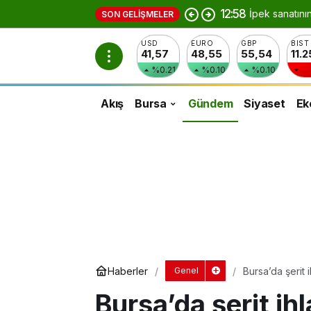
12:58
İpek sanatını
SON GELIŞMELER
USD
EURO
GBP
BIST
41,57
48,55
55,54
11.
%0.21
%0.10
%0.10
Akış
Bursa
Gündem
Siyaset
Ek
Haberler
Bursa’da şerit 
Genel
Bursa’da şerit ih