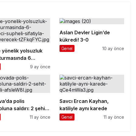
Aslan Devler Ligin’de
kükredi! 3-0
Genel
10 ay önce
 yönelik yolsuzluk
turmasında 6
ci ’şüpheli’ sıfatıyla
9 ay önce
 verecek
va’da polis
Savcı Ercan Kayhan,
luna saldırı: 2 şehit,
katiliyle aynı karede
lı
11 ay önce
Genel
11 ay önce