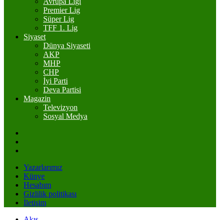
Avrupa Ligi
Premier Lig
Süper Lig
TFF 1. Lig
Siyaset
Dünya Siyaseti
AKP
MHP
CHP
İyi Parti
Deva Partisi
Magazin
Televizyon
Sosyal Medya
Yazarlarımız
Künye
Hesabım
Gizlilik politikası
İletişim
Akış