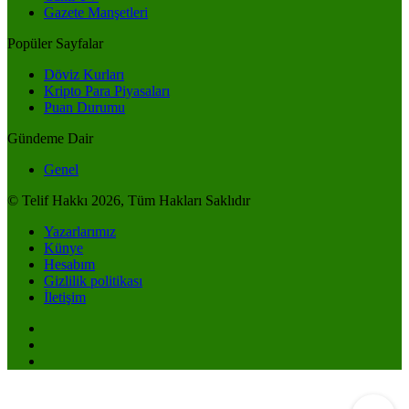
Gazete Manşetleri
Popüler Sayfalar
Döviz Kurları
Kripto Para Piyasaları
Puan Durumu
Gündeme Dair
Genel
© Telif Hakkı 2026, Tüm Hakları Saklıdır
Yazarlarımız
Künye
Hesabım
Gizlilik politikası
İletişim