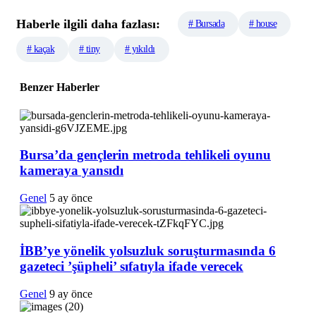
Haberle ilgili daha fazlası:
# Bursada
# house
# kaçak
# tiny
# yıkıldı
Benzer Haberler
Bursa’da gençlerin metroda tehlikeli oyunu
kameraya yansıdı
Genel
5 ay önce
İBB’ye yönelik yolsuzluk soruşturmasında 6
gazeteci ’şüpheli’ sıfatıyla ifade verecek
Genel
9 ay önce