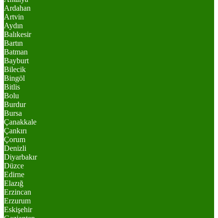
Ardahan
Artvin
Aydın
Balıkesir
Bartın
Batman
Bayburt
Bilecik
Bingöl
Bitlis
Bolu
Burdur
Bursa
Çanakkale
Çankırı
Çorum
Denizli
Diyarbakır
Düzce
Edirne
Elazığ
Erzincan
Erzurum
Eskişehir