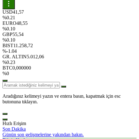
USD
41,57
%0.21
EURO
48,55
%0.10
GBP
55,54
%0.10
BIST
11.258,72
%-1.04
GR. ALTIN
5.012,06
%0.23
BTC
0,000000
%0
Aradığınız kelimeyi yazın ve entera basın, kapatmak için esc
butonuna tıklayın.
Hızlı Erişim
Son Dakika
Günün son gelişmelerine yakından bakın.