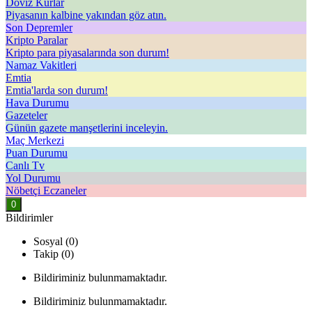
Döviz Kurlar
Piyasanın kalbine yakından göz atın.
Son Depremler
Kripto Paralar
Kripto para piyasalarında son durum!
Namaz Vakitleri
Emtia
Emtia'larda son durum!
Hava Durumu
Gazeteler
Günün gazete manşetlerini inceleyin.
Maç Merkezi
Puan Durumu
Canlı Tv
Yol Durumu
Nöbetçi Eczaneler
0
Bildirimler
Sosyal (0)
Takip (0)
Bildiriminiz bulunmamaktadır.
Bildiriminiz bulunmamaktadır.