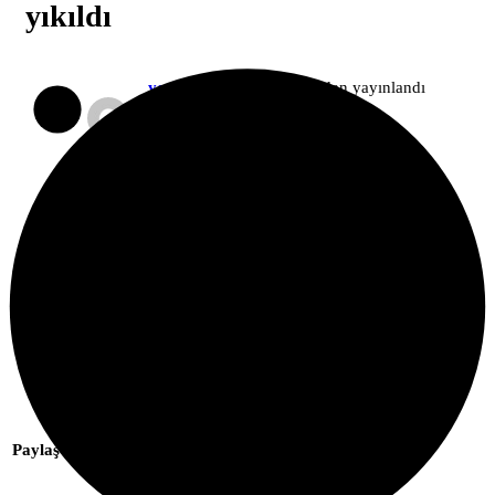
yıkıldı
yesilbursa.com.tr
tarafından yayınlandı
+
-
Paylaş