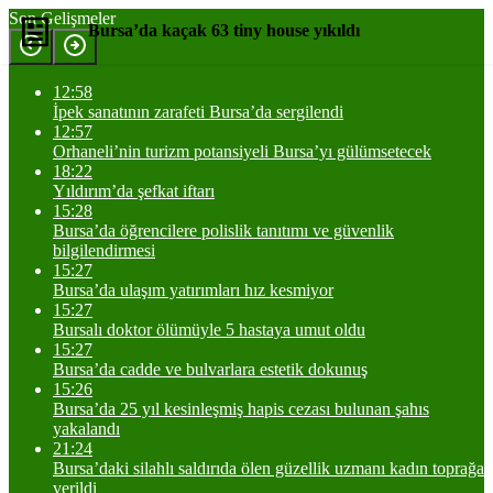
Son Gelişmeler
Bursa’da kaçak 63 tiny house yıkıldı
12:58
Yorum Yap
Paylaş
İpek sanatının zarafeti Bursa’da sergilendi
12:57
Orhaneli’nin turizm potansiyeli Bursa’yı gülümsetecek
18:22
Yıldırım’da şefkat iftarı
15:28
Bursa’da öğrencilere polislik tanıtımı ve güvenlik
bilgilendirmesi
15:27
Bursa’da ulaşım yatırımları hız kesmiyor
15:27
Bursalı doktor ölümüyle 5 hastaya umut oldu
15:27
Bursa’da cadde ve bulvarlara estetik dokunuş
15:26
Bursa’da 25 yıl kesinleşmiş hapis cezası bulunan şahıs
yakalandı
21:24
Bursa’daki silahlı saldırıda ölen güzellik uzmanı kadın toprağa
verildi