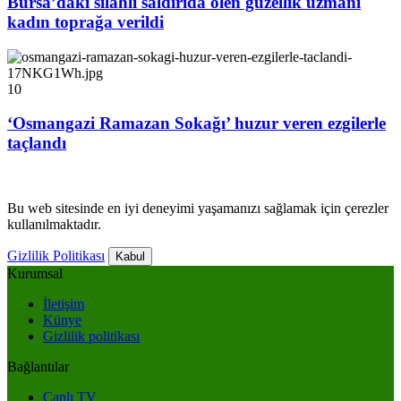
Bursa’daki silahlı saldırıda ölen güzellik uzmanı
kadın toprağa verildi
10
‘Osmangazi Ramazan Sokağı’ huzur veren ezgilerle
taçlandı
Bu web sitesinde en iyi deneyimi yaşamanızı sağlamak için çerezler
kullanılmaktadır.
Gizlilik Politikası
Kabul
Kurumsal
İletişim
Künye
Gizlilik politikası
Bağlantılar
Canlı TV