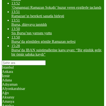
13:52
‘Osmangazi Ramazan Sokağı’ huzur veren ezgilerle taçlandı
13:51
Ramazan’ın bereketi sanatla birleşti
13:51
Bursa, dünyaya tanıtıldı
13:50
Sis Bursa’nın yarısını yuttu
13:50
Bursa’da gönülden gönüle Ramazan nefesi
15:28
Bursa’da IBAN suistimallerine karşı uyarı: “Bir günlük gelir,
bir ömür sabıka kaydı”
İstanbul
Ankara
İzmir
Adana
Adıyaman
Afyonkarahisar
Ağrı
Aksaray
Amasya
Antalya