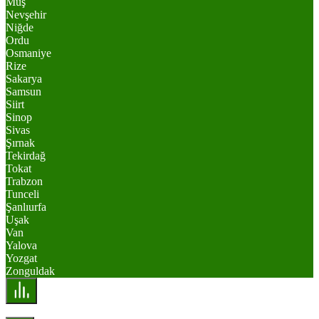
Muş
Nevşehir
Niğde
Ordu
Osmaniye
Rize
Sakarya
Samsun
Siirt
Sinop
Sivas
Şırnak
Tekirdağ
Tokat
Trabzon
Tunceli
Şanlıurfa
Uşak
Van
Yalova
Yozgat
Zonguldak