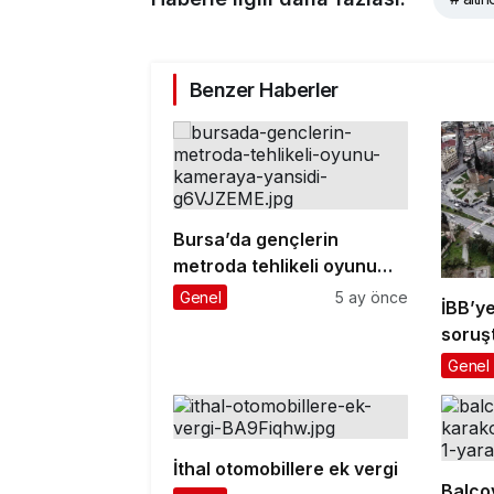
Benzer Haberler
Bursa’da gençlerin
metroda tehlikeli oyunu
kameraya yansıdı
Genel
5 ay önce
İBB’ye
soruş
gazete
Genel
ifade
İthal otomobillere ek vergi
Balço