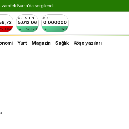
n zarafeti Bursa’da sergilendi
GR. ALTIN
BTC
258,72
5.012,06
0,000000
%-1.04
%0.23
%0
onomi
Yurt
Magazin
Sağlık
Köşe yazıları
da