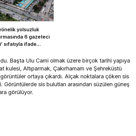
yönelik yolsuzluk
urmasında 6 gazeteci
’ sıfatıyla ifade
k
oldu. Başta Ulu Cami olmak üzere birçok tarihi yapıya
aat kulesi, Altıparmak, Çakırhamam ve Şehreküstü
k görüntüler ortaya çıkardı. Alçak noktalara çöken sis
i. Görüntülerde sis bulutları arasından süzülen güneş
ara görülüyor.