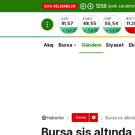
12:58
İpek sanatını
SON GELIŞMELER
USD
EURO
GBP
BIST
41,57
48,55
55,54
11.
%0.21
%0.10
%0.10
Akış
Bursa
Gündem
Siyaset
Ek
Haberler
Bursa sis altın
Genel
Bursa sis altında