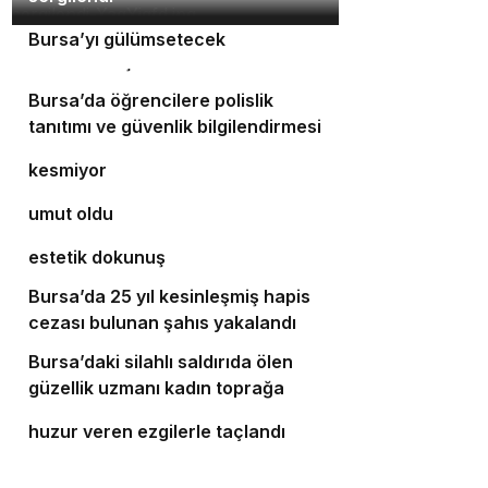
Orhaneli’nin turizm potansiyeli
3
Bursa’yı gülümsetecek
4
Yıldırım’da şefkat iftarı
Bursa’da öğrencilere polislik
5
tanıtımı ve güvenlik bilgilendirmesi
Bursa’da ulaşım yatırımları hız
6
kesmiyor
Bursalı doktor ölümüyle 5 hastaya
7
umut oldu
Bursa’da cadde ve bulvarlara
8
estetik dokunuş
Bursa’da 25 yıl kesinleşmiş hapis
9
cezası bulunan şahıs yakalandı
Bursa’daki silahlı saldırıda ölen
10
güzellik uzmanı kadın toprağa
‘Osmangazi Ramazan Sokağı’
verildi
huzur veren ezgilerle taçlandı