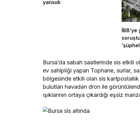
yansıdı
İBB’ye 
soruşt
’şüpheli
verece
Bursa’da sabah saatlerinde sis etkili 
ev sahipliği yapan Tophane, surlar, s
bölgesinde etkili olan sis kartpostallı
bulutları havadan dron ile görüntülend
ışıklarının ortaya çıkardığı eşsiz manz