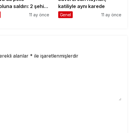
luna saldırı: 2 şehit,
katiliyle aynı karede
lı
11 ay önce
Genel
11 ay önce
erekli alanlar
*
ile işaretlenmişlerdir