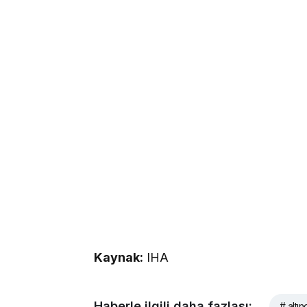
Kaynak:
IHA
Haberle ilgili daha fazlası:
# altın