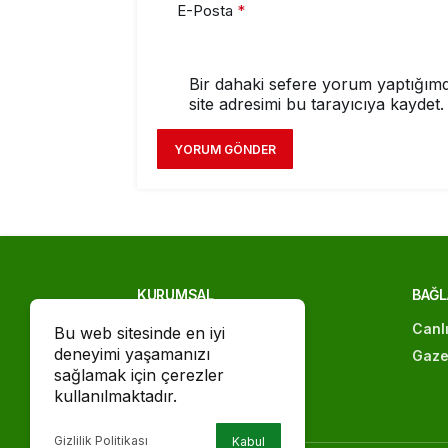
E-Posta
*
Bir dahaki sefere yorum yaptığımd
site adresimi bu tarayıcıya kaydet.
YORUM GÖNDER
KURUMSAL
BAĞL
İletişim
Canl
Bu web sitesinde en iyi
deneyimi yaşamanızı
Künye
Gaze
sağlamak için çerezler
Gizlilik politikası
kullanılmaktadır.
Gizlilik Politikası
Kabul