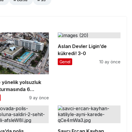
Aslan Devler Ligin’de
kükredi! 3-0
Genel
10 ay önce
 yönelik yolsuzluk
turmasında 6
ci ’şüpheli’ sıfatıyla
9 ay önce
 verecek
va’da polis
Savcı Ercan Kayhan,