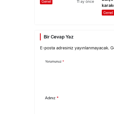
Genel
11 ay önce
karako
1 yara
Genel
Bir Cevap Yaz
E-posta adresiniz yayınlanmayacak.
G
Yorumunuz
*
Adınız
*